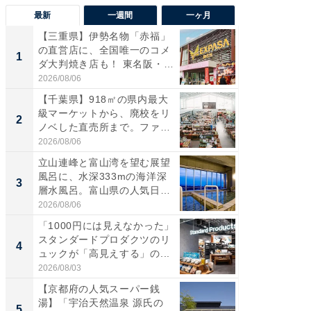
最新
一週間
一ヶ月
【三重県】伊勢名物「赤福」
【兵庫
の直営店に、全国唯一のコメ
ーメン
1
1
ダ大判焼き店も！ 東名阪・
再現した
伊...
道...
2026/08/06
2026/08/0
【千葉県】918㎡の県内最大
【三重
級マーケットから、廃校をリ
の直営
2
2
ノベした直売所まで。ファ
ダ大判焼
ー...
伊...
2026/08/06
2026/08/0
立山連峰と富山湾を望む展望
【千葉県
風呂に、水深333mの海洋深
級マー
3
3
層水風呂。富山県の人気日
ノベし
帰...
ー...
2026/08/06
2026/08/0
「1000円には見えなかった」
ステラ
スタンダードプロダクツのリ
詰め放題
4
4
ュックが「高見えする」の...
00円で「
2026/08/03
2026/08/0
【京都府の人気スーパー銭
立山連
湯】「宇治天然温泉 源氏の
風呂に、
5
5