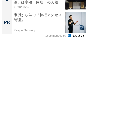
湯」は宇治市内唯一の天然温
層水風
泉と...
帰...
2026/08/07
2026/08/0
事例から学ぶ『特権アクセス
事例か
管理』
管理』
PR
PR
KeeperSecurity
KeeperSec
Recommended by