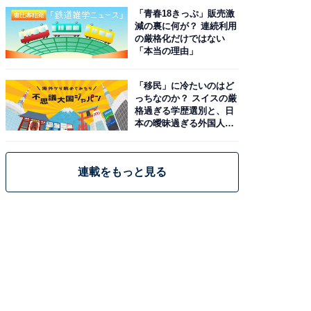
「青春18きっぷ」販売激
減の裏に何が？ 連続利用
の厳格化だけではない
「本当の理由」
「移民」に冷たいのはど
っちなのか？ スイスの厳
格過ぎる学歴選別と、日
本の曖昧過ぎる外国人政
策
連載をもっと見る