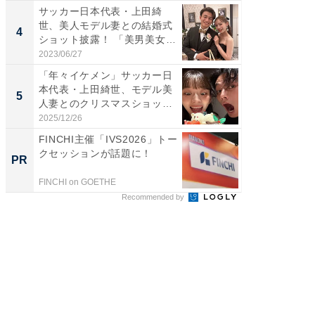
サッカー日本代表・上田綺
「え、
世、美人モデル妻との結婚式
芸人、2
4
4
ショット披露！ 「美男美女」
エットに
「...
2023/06/27
2026/08/0
「年々イケメン」サッカー日
「脳がバ
本代表・上田綺世、モデル美
装姿が話
5
5
人妻とのクリスマスショット
のお父さ
に...
2025/12/26
2026/08/0
FINCHI主催「IVS2026」トー
FINCH
クセッションが話題に！
クセッ
PR
PR
FINCHI on GOETHE
FINCHI o
Recommended by