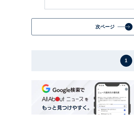
次ページ
1