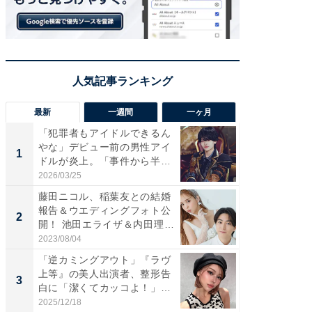
最新
一週間
一ヶ月
「犯罪者もアイドルできるん
「さす
やな」デビュー前の男性アイ
は」高
1
1
ドルが炎上。「事件から半年
災地を
も...
「カ...
2026/03/25
2026/08/0
藤田ニコル、稲葉友との結婚
「女の
報告＆ウエディングフォト公
介、バ
2
2
開！ 池田エライザ＆内田理
らのプレ
央...
愛...
2023/08/04
2026/08/0
「逆カミングアウト」『ラヴ
「脚が
上等』の美人出演者、整形告
横川尚
3
3
白に「潔くてカッコよ！」
ムキな姿
「好...
刃...
2025/12/18
2026/08/0