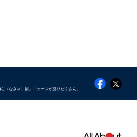
知ら（なきゃ）損」ニュースが盛りだくさん。