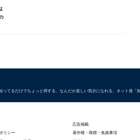
よ
の
。知ってるだけでちょっと得する、なんだか楽しい気分になれる、ネット発「
広告掲載
ポリシー
著作権・商標・免責事項