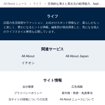
All About ニュース
ライフ
圧倒的な薄さと異次元の処理能力。Appleのタブレットはプロのクリエイティブワークを劇的に変える大人気モデル
Apple 13インチiPad Pro（M5）：Ultra Retina XDR ディ
スプレイ、256GB、横向きの12MP フロント/バックカメ
ライフ
ラ、LiDAR スキャナ、Apple N1によるWi-Fi 7、Face
ID、一日中使えるバッテリー - スペースブラック
話題の生活雑貨やファッション、お出かけスポット情報など、暮らしがもっ
と楽しく、豊かになるヒントが満載。編集部が独自調査した、気になる他人
Amazonで見る
のライフスタイル事情も公開しています。
楽天
関連サービス
All About
All About Japan
イチオシ
楽天市場で「13インチiPad Pro（M5）」を見る
サイト情報
会社概要
広告掲載
クリエイティブワークや日々のタスクを究極に効率化し
プライバシーポリシー
著作権・商標・免責事項
てくれる最高峰のタブレット。気になる人はぜひチェッ
当サイトの情報についての注意
All About ニュースについて
クしてみてください。