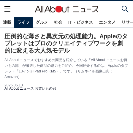
連載
ライフ
グルメ
社会
IT・ビジネス
エンタメ
リサ
圧倒的な薄さと異次元の処理能力。Appleのタ
ブレットはプロのクリエイティブワークを劇
的に変える大人気モデル
All About ニュースでおすすめの商品を紹介している「All About ニュースお買
いもの部」が厳選した商品の魅力をご紹介。今回紹介するのは、Appleのタブ
レット「13インチiPad Pro（M5）」です。（サムネイル画像出典：
Amazon）
2026.06.13
All About ニュース お買いもの部