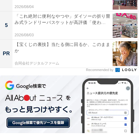
2026/08/04
「これ絶対に便利なやつや」ダイソーの折り畳
み式ランドリーバスケットが高評価「使わ...
5
2026/08/03
「液晶の美しさと軽さに感動」。「13インチiPad
【宝くじの裏技】当たる側に回るか、このまま
Pro（M5）」に届いた口コミは？
か
PR
実際に「13インチiPad Pro（M5）」を使用するユーザー
合同会社デジタルファーム
Recommended by
からは、どのような声が届いているのでしょうか。イン
ターネット上で目立った声を抜粋して紹介します。
M5チップの処理速度がすさまじく、重い動画書き出
しやマルチタスクも一切カクつくことなく一瞬で終
わります。