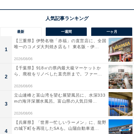
Apple 13インチiPad Pro（M5）：Ultra Retina XDR ディ
スプレイ、256GB、横向きの12MP フロント/バックカメ
最新
一週間
一ヶ月
ラ、LiDAR スキャナ、Apple N1によるWi-Fi 7、Face
【三重県】伊勢名物「赤福」の直営店に、全国
ID、一日中使えるバッテリー - スペースブラック
唯一のコメダ大判焼き店も！ 東名阪・伊...
1
Amazonで見る
2026/08/06
【千葉県】918㎡の県内最大級マーケットか
ら、廃校をリノベした直売所まで。ファー...
2
2026/08/06
立山連峰と富山湾を望む展望風呂に、水深333
mの海洋深層水風呂。富山県の人気日帰...
3
2026/08/06
【兵庫県】「世界一忙しいラーメン」に、龍野
の城下町を再現したSAも。山陽自動車道...
4