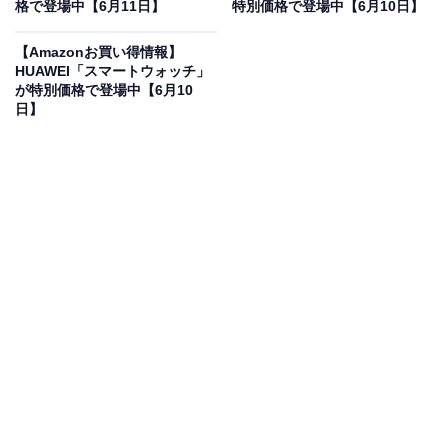
格で登場中【6月11日】
特別価格で登場中【6月10日】
タブレット「13インチiPad Pro（M5）」の魅力は？
【Amazonお買い得情報】
驚異的な処理能力を誇る最先端のM5チップを搭載し、高
HUAWEI「スマートウォッチ」
負荷な動画編集や3Dグラフィックスの制作もストレスな
が特別価格で登場中【6月10
日】
くこなせます。ディスプレイには、極限の輝度とコント
ラスト比を実現した「Ultra Retina XDR」を採用し、息
をのむほど美しい映像美を体験できます。さらに、これ
ほどのモンスターマシンでありながら、持ち運びが苦に
ならない圧倒的な薄さと軽さを実現しているのも見逃せ
ません。カメラシステムには横向きの12MPフロントカ
メラやLiDARスキャナ、通信面では高速なWi-Fi 7を搭載
するなど、あらゆるワークフローを加速させる最高峰の
一台です。