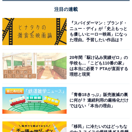
13インチの大画面なのに信じられないほど薄くて軽
いです。持ち運びがまったく苦になりません。
注目の連載
『スパイダーマン：ブランド・
ニュー・デイ』が「史上もっと
も優しいヒーロー映画」になっ
Ultra Retina XDRディスプレイの発色が素晴らし
た理由。予習したい作品は？
く、映画鑑賞やイラスト制作での黒の表現力が段違
いにきれいです。
20年間「駆け込み実績ゼロ」の
学校も…「こども110番の家」
は本当に必要？ PTAが直面する
理想と現実
「青春18きっぷ」販売激減の裏
に何が？ 連続利用の厳格化だけ
ではない「本当の理由」
「移民」に冷たいのはどっちな
のか？ スイスの厳格過ぎる学歴