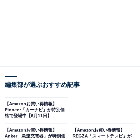
オールアバウトに還元されることがあります。
「13インチiPad Pro（M5）」は最新のM5チップ
と極上のディスプレイを搭載
Appleのタブレット「13インチiPad Pro（M5）」。
Amazonで20万9960円で購入することができます。
Appleとは？
Appleは、革新的なテクノロジーと洗練された美しいデ
編集部が選ぶおすすめ記事
ザインで世界をリードするグローバル企業です。iPhone
やMac、iPadなど、ハードウエアとソフトウエアが高度
に融合した製品群は、直感的な操作性と圧倒的な信頼性
【Amazonお買い得情報】
Pioneer「カーナビ」が特別価
を誇ります。クリエイターからビジネスパーソン、学生
格で登場中【6月11日】
まで、ライフスタイルをより豊かにしたい多くのユーザ
ーに深く支持され続けています。
【Amazonお買い得情報】
【Amazonお買い得情報】
Anker「急速充電器」が特別価
REGZA「スマートテレビ」が