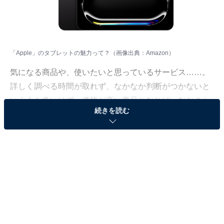
「Apple」のタブレットの魅力って？（画像出典：Amazon）
気になる商品や、使いたいと思っているサービス……。
詳しく調べる時間が取れず、なかなか判断がつかないと
いう人も多いはず。価格が高い商品となれば、なおさら
続きを読む
ですよね。
そこで、All About ニュースで数千以上の商品紹介コンテ
ンツを手掛けてきたAll About ニュースお買いもの部が、
厳選した商品をご紹介。今回ピックアップするのは、過
去の記事でも大きな注目を集めてきたブランド
「Apple」のタブレットです。
※本記事で紹介している商品の購入やサービスの利用により、売上の一部が