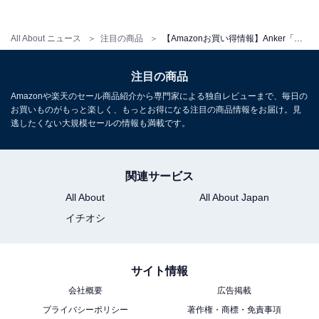
All About ニュース
注目の商品
【Amazonお買い得情報】Anker「急速充電器」が特別価格で登場中【6月11日】
Anker「A2688」
注目の商品
Amazonや楽天のセール商品紹介から専門家による独自レビューまで、毎日の
お買いものがもっと楽しく、もっとお得になる注目の商品情報をお届け。見
逃したくない大規模セールの情報も満載です。
関連サービス
All About
All About Japan
イチオシ
Anker Prime Charger (100W, 3 Ports, GaN)
Amazonで見る
サイト情報
会社概要
広告掲載
Anker「A2663」
プライバシーポリシー
著作権・商標・免責事項