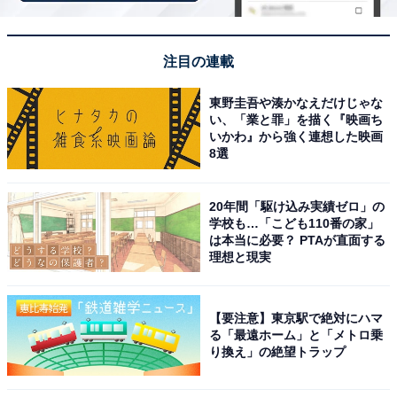
注目の連載
Anker Prime Charger (160W, 3 Ports) シルバー
東野圭吾や湊かなえだけじゃな
Amazonで見る
い、「業と罪」を描く『映画ち
いかわ』から強く連想した映画
8選
Anker「A121A」
20年間「駆け込み実績ゼロ」の
学校も…「こども110番の家」
は本当に必要？ PTAが直面する
理想と現実
【要注意】東京駅で絶対にハマ
る「最遠ホーム」と「メトロ乗
り換え」の絶望トラップ