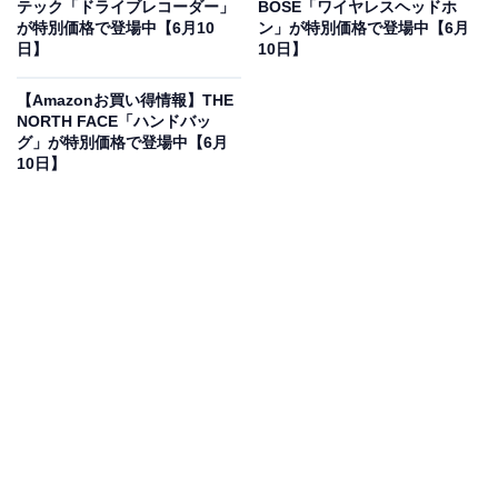
テック「ドライブレコーダー」
BOSE「ワイヤレスヘッドホ
が特別価格で登場中【6月10
ン」が特別価格で登場中【6月
日】
10日】
Anker Prime Charging Station (6-in-1, 140W)
Amazonで見る
【Amazonお買い得情報】THE
NORTH FACE「ハンドバッ
グ」が特別価格で登場中【6月
10日】
Ankerの急速充電器「A9128」は現在7％オフの特別価
格・税込1万3920円販売中です。
この商品のおすすめポイントは？
AC差込口2口とUSB-C・USB-Aポートを各2つ備え、最
大6台の同時充電が可能です！ 独自技術「Anker
GaNPrime」により、薄さ約18mmのスリムボディながら
USB-C単ポートで最大140Wの超高出力を実現。ゴチャ
つくデスクの配線がこれ一台で驚くほどスッキリまとま
ります。リアルタイムの出力状況がひと目でわかる液晶
画面も魅力ですね。