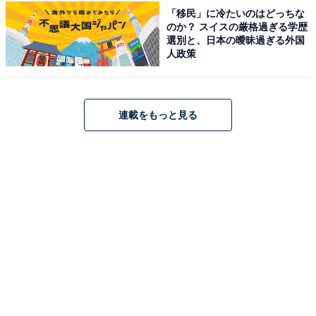
Anker Nano Charger (70W, 3 Ports) ブラック
「移民」に冷たいのはどっちな
のか？ スイスの厳格過ぎる学歴
Amazonで見る
選別と、日本の曖昧過ぎる外国
人政策
Anker「B2697」
連載をもっと見る
Anker Charger (140W, 4 Ports) with USB-C & USB-C ケ
ーブル ダークグレー
Amazonで見る