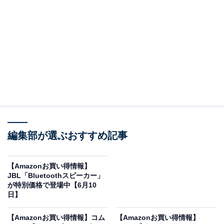
※以下のセール情報は6月11日13時現在のものです。値
段の変更、売り切れの場合もあります。
※本記事で紹介している商品の購入やサービスの利用により、売上の一部が
オールアバウトに還元されることがあります。
Ankerの「急速充電器」が限定価格に！ 7％オフで
登場
編集部が選ぶおすすめ記事
【Amazonお買い得情報】
JBL「Bluetoothスピーカー」
が特別価格で登場中【6月10
日】
【Amazonお買い得情報】コム
【Amazonお買い得情報】