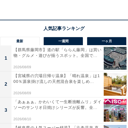
ユーザーからは「机の上が劇的に片づいた」「充電速度
が可視化されて安心」と好評です。一方で、「本体が少
し重く、持ち歩きには向かない」との声も。デスク環境
を美しく整えたい人や、複数のガジェットを急速充電し
最新
一週間
一ヶ月
たい人は、購入を検討してみてもよいかもしれません。
【群馬県藤岡市】道の駅「ららん藤岡」は買い
物・グルメ・遊びが揃うスポット。全国で...
1
あわせて読みたい
2026/08/09
【Amazonお買い得情報】ロジクール「ゲー
ミングマウス」が特別価格で登場中【6月9
【宮城県の穴場日帰り温泉】「晴れ温泉」は1
日】
00％源泉掛け流しの天然混合泉を楽しめ...
2
2026/08/09
「あぁぁぁ。かわいくて一生断捨離ムリ」ダイ
ソーのサンリオ日焼けシリーズが反響。全...
3
2026/08/10
【岐阜県の人気スーパー銭湯】「六条温泉 喜