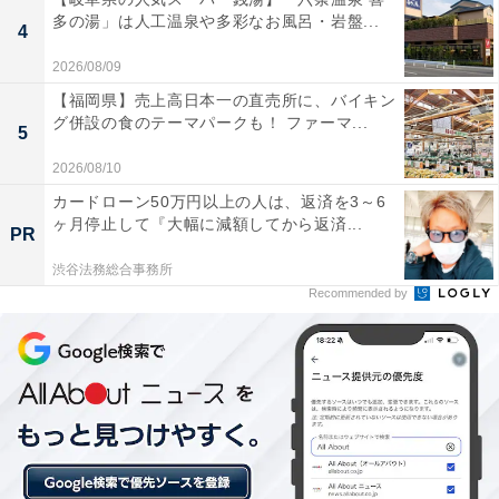
多の湯」は人工温泉や多彩なお風呂・岩盤...
4
2026/08/09
【福岡県】売上高日本一の直売所に、バイキン
グ併設の食のテーマパークも！ ファーマ...
5
2026/08/10
カードローン50万円以上の人は、返済を3～6
ヶ月停止して『大幅に減額してから返済...
PR
【今日チェックしたい】Ankerの人気商品5選
渋谷法務総合事務所
Recommended by
Anker「A2687」