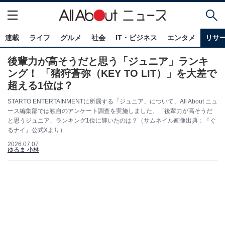
連載
ライフ
グルメ
社会
IT・ビジネス
エンタメ
リサ
後輩力が高そうだと思う「ジュニア」ランキ
ング！ 「猪狩蒼弥（KEY TO LIT）」を大差で
超える1位は？
STARTO ENTERTAINMENTに所属する「ジュニア」について、All About ニュ
ース編集部では独自のアンケート調査を実施しました。「後輩力が高そうだ
と思うジュニア」ランキング1位に輝いたのは？（サムネイル画像出典：『ぐ
るナイ』公式Xより）
2026.07.07
ゆるま 小林