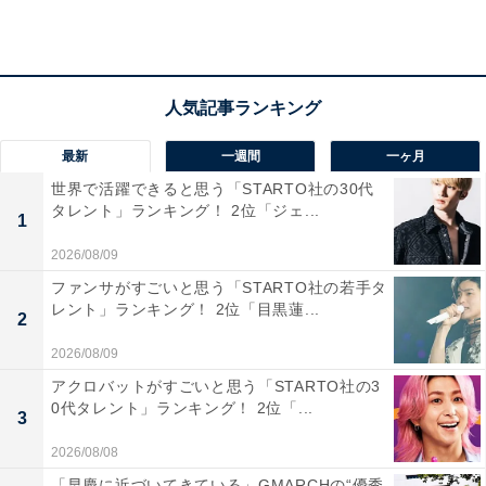
最新
一週間
一ヶ月
世界で活躍できると思う「STARTO社の30代
タレント」ランキング！ 2位「ジェ...
1
2026/08/09
ファンサがすごいと思う「STARTO社の若手タ
レント」ランキング！ 2位「目黒蓮...
2
1位：浮所飛貴（ACEes）／67票
2026/08/09
アクロバットがすごいと思う「STARTO社の3
0代タレント」ランキング！ 2位「...
3
2026/08/08
「早慶に近づいてきている」GMARCHの“優秀