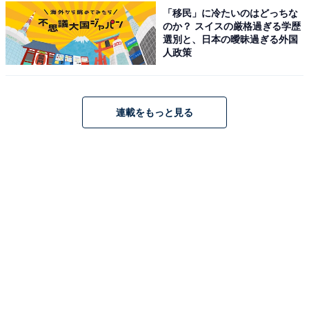
込んでいける抜群のコミュニケーション能力がすばらし
「移民」に冷たいのはどっちな
い」（60代男性／大阪府）などの意見が寄せられまし
のか？ スイスの厳格過ぎる学歴
選別と、日本の曖昧過ぎる外国
た。
人政策
連載をもっと見る
浮所飛貴さんに関する商品をAmazonで見る
※回答者コメントは原文ママです
この記事の執筆者：
ゆるま 小林
元テレビ局スタッフ
長年に渡ってテレビ局でバラエティー番組、情報番組などを制作。
その後、フリーランスの編集・ライターに転身。芸能情報に精通
し、週刊誌、ネットニュースでテレビや芸能人に関するコラムなど
...続きを読む