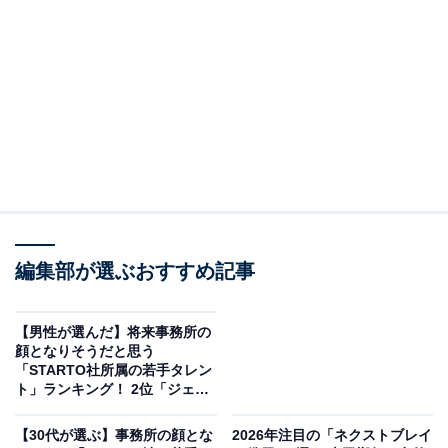
復帰一発目！矢部さん自腹回避なるか！？
勇斗さんは無敗記録 更新できる？
お見逃しなく！
#ぐるナイ
pic.twitter.com/dwY5IbmpqB
— ぐるナイ_公式 (@guru99_ntv)
June 18, 2026
2位は、KEY TO LITに所属する猪狩蒼弥さんです。これ
まで、数多くのバラエティー番組に出演してきた猪狩さ
編集部が選ぶおすすめ記事
んは、トーク力が高く明るい性格のアイドルとして人気
を集めています。
【男性が選んだ】将来事務所の
顔となりそうだと思う
最近でも、『ぐるぐるナインティナイン』（日本テレビ
「STARTO社所属の若手タレン
系）の「ゴチになります！」や『くりぃむナンタラ』
ト」ランキング！ 2位「ジェシ
ー」を抑えた1位は？【2026年
（テレビ朝日系）などに出演。各番組で、年上の出演者
調査】
【30代が選ぶ】事務所の顔とな
2026年注目の「ネクストブレイ
にもかわいがられ、親しみやすいキャラクターを発揮し