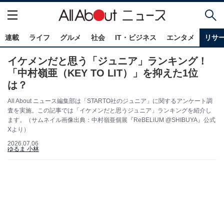
連載
ライフ
グルメ
社会
IT・ビジネス
エンタメ
リサ
イケメンだと思う「ジュニア」ランキング！
「中村嶺亜（KEY TO LIT）」を抑えた1位
は？
All About ニュース編集部は「STARTO社のジュニア」に関するアンケート調
査を実施。この記事では「イケメンだと思うジュニア」ランキングを紹介し
ます。（サムネイル画像出典：中村嶺亜個展『ReBELiUM @SHIBUYA』公式
Xより）
2026.07.06
ゆるま 小林