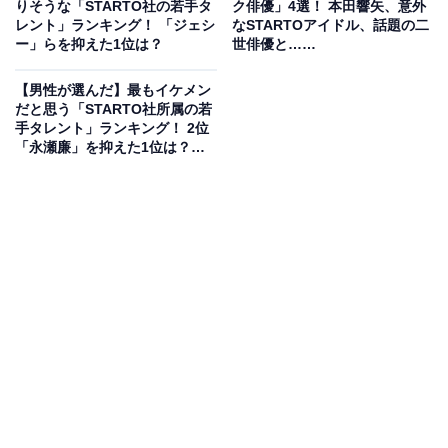
りそうな「STARTO社の若手タ
ク俳優」4選！ 本田響矢、意外
て、ファンを拡大しています。そんな中村さんは、
レント」ランキング！ 「ジェシ
なSTARTOアイドル、話題の二
ー」らを抑えた1位は？
世俳優と……
『Myojo』（集英社）の「ジュニア大賞 恋人にしたい部
門」で、2023年から4連覇を達成。イケメンとしても人
【男性が選んだ】最もイケメン
気を得ています。
だと思う「STARTO社所属の若
手タレント」ランキング！ 2位
「永瀬廉」を抑えた1位は？
回答者からは、「あごがシャープ、小顔でスタイルがい
【2026年調査】
い、肌がきれいの三拍子がそろっている」（20代女性／
三重県）、「顔立ちが整っていて、華やかさがあり印象
に残る」（50代女性／兵庫県）、「中世的かつ、清潔感
あるかっこいい男性」（20代女性／東京都）などの意見
が寄せられました。
中村嶺亜さんに関する商品をAmazonで見る