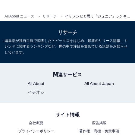
長年に渡ってテレビ局でバラエティー番組、情報番組などを制作。
All About ニュース
その後、フリーランスの編集・ライターに転身。芸能情報に精通
リサーチ
イケメンだと思う「ジュニア」ランキング！ 「中村嶺亜（KEY TO LIT）」を抑えた1位は？
し、週刊誌、ネットニュースでテレビや芸能人に関するコラムなど
...続きを読む
を執筆。編集プロダクション「ゆるま」を立ち上げる。
リサーチ
編集部が独自目線で調査したトピックスをはじめ、最新のリリース情報、ト
レンドに関するランキングなど、世の中で注目を集めている話題をお知らせ
10位までの全ランキング結果を見
次ページ
しています。
る
関連サービス
All About
All About Japan
イチオシ
サイト情報
会社概要
広告掲載
プライバシーポリシー
著作権・商標・免責事項