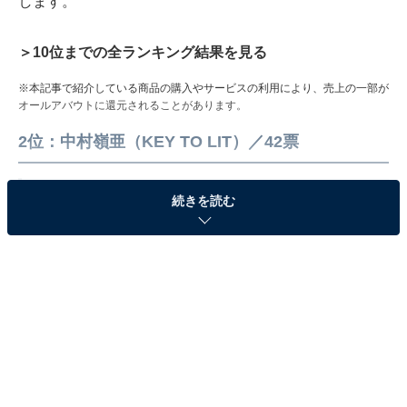
します。
＞10位までの全ランキング結果を見る
※本記事で紹介している商品の購入やサービスの利用により、売上の一部が
オールアバウトに還元されることがあります。
2位：中村嶺亜（KEY TO LIT）／42票
続きを読む
中村嶺亜 初の個展『REIA NAKAMURA 1st
EXHIBITION ReBELiUM @ SHIBUYA』が本日より
開幕します✨
“想創禁足域”へのepisode0ーー
嶺亜が創り上げた“もう一つの未来”をお楽しみくだ
さい！