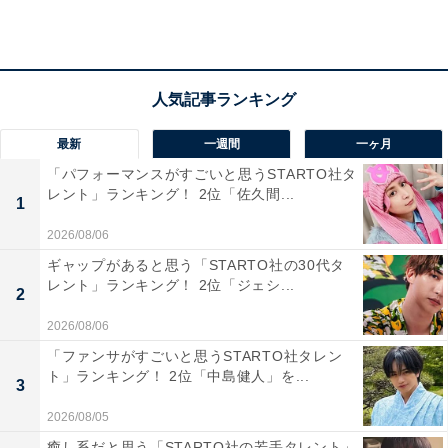
最新
一週間
一ヶ月
「パフォーマンスがすごいと思うSTARTO社タ
レント」ランキング！ 2位「佐久間...
1
2026/08/06
ギャップがあると思う「STARTO社の30代タ
レント」ランキング！ 2位「ジェシ...
2
2026/08/06
「ファンサがすごいと思うSTARTO社タレン
ト」ランキング！ 2位「中島健人」を...
1位：浮所飛貴（ACEes）／68票
3
2026/08/05
癒し系だと思う「STARTO社の若手タレント」