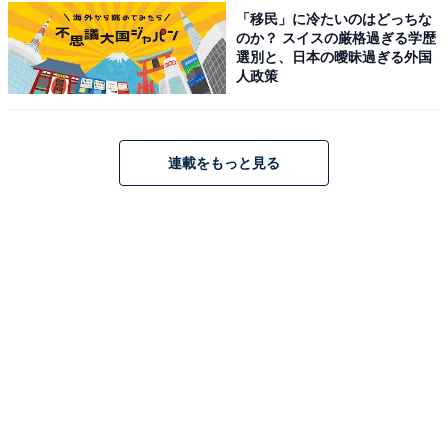
回答者からは、「誰もが認める王道のアイドルらしいキ
「移民」に冷たいのはどっちな
ラキラとした容姿が魅力的です」（40代男性／北海
のか？ スイスの厳格過ぎる学歴
選別と、日本の曖昧過ぎる外国
道）、「さわやかで顔立ちが整っていてイケメンです」
人政策
（50代女性／広島県）、「令和のイケメンという感じ
の、中性的できれいな容姿だと思う」（40代女性／東京
都）などの意見が寄せられました。
連載をもっと見る
浮所飛貴さんに関する商品をAmazonで見る
※回答者コメントは原文ママです
この記事の執筆者：
ゆるま 小林
元テレビ局スタッフ