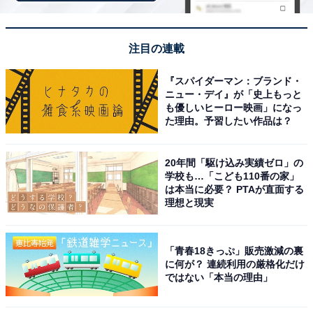
1位には、ACEesに所属する浮所飛貴さんが選ばれまし
注目の連載
た。浮所さんは俳優業が好調で、これまでドラマ『トモ
『スパイダーマン：ブランド・
ダチゲームR4』（テレビ朝日系）や映画『胸が鳴るのは
ニュー・デイ』が「史上もっと
君のせい』、『モエカレはオレンジ色』などに出演。
も優しいヒーロー映画」になっ
た理由。予習したい作品は？
2026年7月からは『夏色の雲が恋と嵐をまきおこす』
（テレビ朝日系）に出演予定で、多くの作品でイケメン
役を演じています。
20年間「駆け込み実績ゼロ」の
学校も…「こども110番の家」
は本当に必要？ PTAが直面する
バラエティーや情報番組でも活躍する浮所さんは、雑誌
理想と現実
『ViVi』（講談社）の人気企画「ViVi国宝級イケメンラ
ンキング」にて、各部門で20位以内に何度もランクイ
「青春18きっぷ」販売激減の裏
ン。ジュニアを代表するイケメンアイドルとして愛され
に何が？ 連続利用の厳格化だけ
ています。
ではない「本当の理由」