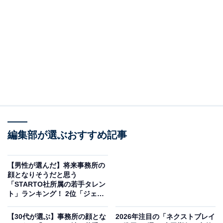
会期：2026/4/3(金)～4/19(日)
会場：LAIDOUT SHIBUYA
https://t.co/SHaY0C5KEn
#ReBELiUM
pic.twitter.com/R1J4wjrrbO
— 中村嶺亜個展『ReBELiUM @SHIBUYA』official
(@REIA_exhibition)
April 3, 2026
2位は、KEY TO LITに所属する中村嶺亜さんが選ばれま
編集部が選ぶおすすめ記事
した。中村さんは、俳優としてドラマ『ゲキカラドウ』
（テレビ東京系）や『極道上司に愛されたら』（MBS・
TBS系）などに出演。ミュージカルにも多く参加し、高
【男性が選んだ】将来事務所の
顔となりそうだと思う
い演技力を披露しています。
「STARTO社所属の若手タレン
ト」ランキング！ 2位「ジェシ
ー」を抑えた1位は？【2026年
また、スケートボードや油絵が得意で、バラエティー番
調査】
【30代が選ぶ】事務所の顔とな
2026年注目の「ネクストブレイ
組で披露することも。マルチに活躍するアイドルとし