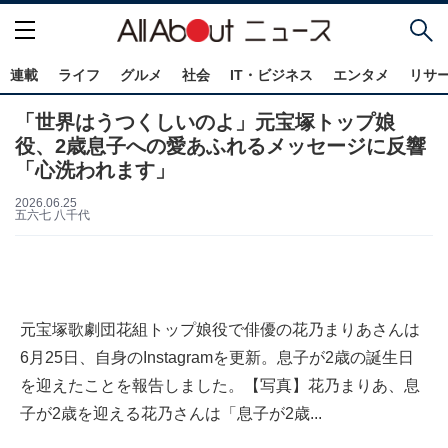
連載
ライフ
グルメ
社会
IT・ビジネス
エンタメ
リサ
「世界はうつくしいのよ」元宝塚トップ娘
役、2歳息子への愛あふれるメッセージに反響
「心洗われます」
2026.06.25
五六七 八千代
元宝塚歌劇団花組トップ娘役で俳優の花乃まりあさんは
6月25日、自身のInstagramを更新。息子が2歳の誕生日
を迎えたことを報告しました。【写真】花乃まりあ、息
子が2歳を迎える花乃さんは「息子が2歳...