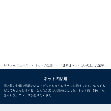
All About ニュース
ネットの話題
「世界はうつくしいのよ」元宝塚トップ娘役、2歳息子への愛あふれるメッセージに反響「心洗われます」
ネットの話題
国内外のSNSで話題の人＆トピックをタイムリーにお届けします。知ってる
だけでちょっと得する、なんだか楽しい気分になれる、ネット発「知ら（な
きゃ）損」ニュースが盛りだくさん。