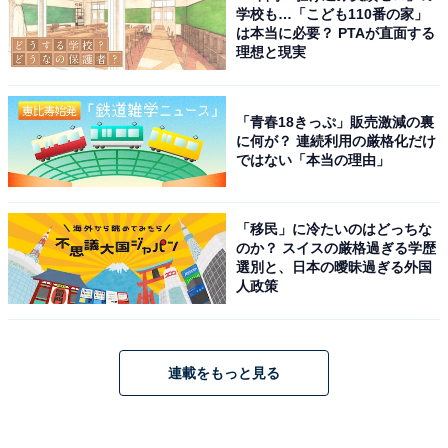
学校も…「こども110番の家」
は本当に必要？ PTAが直面する
理想と現実
「青春18きっぷ」販売激減の裏
に何が？ 連続利用の厳格化だけ
ではない「本当の理由」
「移民」に冷たいのはどっちな
のか？ スイスの厳格過ぎる学歴
選別と、日本の曖昧過ぎる外国
人政策
連載をもっと見る