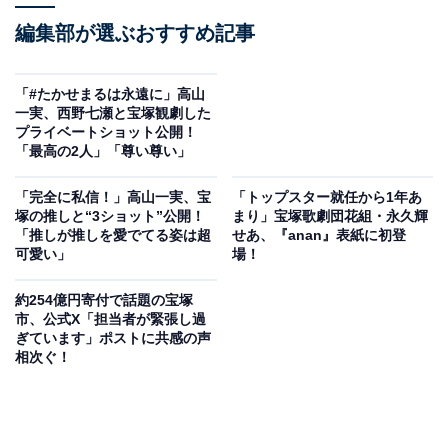
編集部が選ぶおすすめ記事
「#たかせまるは永遠に」高山
一実、西野七瀬と宝塚観劇した
プライベートショット公開！
「最高の2人」「尊い尊い」
「完全に私信！」高山一実、宝
「トップスター就任から1年あ
塚の推しと“3ショット”公開！
まり」宝塚歌劇団花組・永久輝
「推しが推しを愛でてる姿は超
せあ、『anan』表紙に初登
可愛い」
場！
約254億円寄付で話題の宝塚
市、公式X「担当者が緊張し過
ぎています」ポストに共感の声
相次ぐ！