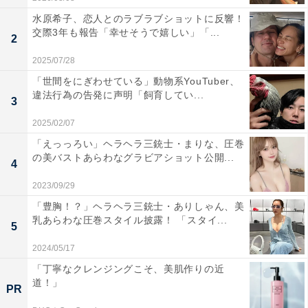
水原希子、恋人とのラブラブショットに反響！
交際3年も報告「幸せそうで嬉しい」「...
2
2025/07/28
「世間をにぎわせている」動物系YouTuber、
違法行為の告発に声明「飼育してい...
3
2025/02/07
「えっっろい」ヘラヘラ三銃士・まりな、圧巻
の美バストあらわなグラビアショット公開...
4
2023/09/29
「豊胸！？」ヘラヘラ三銃士・ありしゃん、美
乳あらわな圧巻スタイル披露！ 「スタイ...
5
2024/05/17
「丁寧なクレンジングこそ、美肌作りの近
道！」
PR