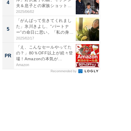
4
4
夫＆息子との家族ショット！
エットに
...
2025/06/02
2026/08/0
「がんばって生きてくれまし
「脳がバ
た」氷川きよし、“パートナ
装姿が話
5
5
ー”の命日に思い。「私の身
のお父さ
体...
2025/02/17
2026/08/0
「え、こんなセールやってた
車1台分
の？」80％OFF以上が続々登
能。現
PR
PR
場！Amazonの本気が...
ラ
Amazon
BLAZE
Recommended by