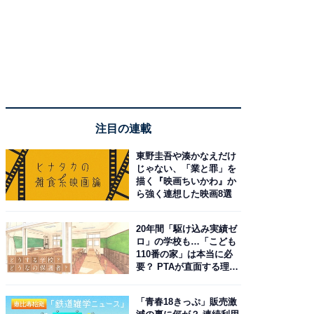
注目の連載
東野圭吾や湊かなえだけ
じゃない、「業と罪」を
描く『映画ちいかわ』か
ら強く連想した映画8選
20年間「駆け込み実績ゼ
ロ」の学校も…「こども
110番の家」は本当に必
要？ PTAが直面する理想
と現実
「青春18きっぷ」販売激