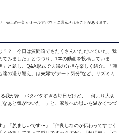
り、売上の一部がオールアバウトに還元されることがあります。
じ？？ 今日は質問箱でもたくさんいただいていた、我
めてみました」とつづり、1本の動画を投稿していま
担」と題し、Q&A形式で夫婦の分担を楽しく紹介。「朝
達の送り迎え」は夫婦で“デート気分”など、リズミカ
える我が家 バタバタすぎる毎日だけど、 何より大切
だなぁと気がついた！」と、家族への思いを温かくつづ
す」「羨ましいです〜」「仲良しなのが伝わってすごく
手く分担してるって感じですねさすが」「超理想」「仲