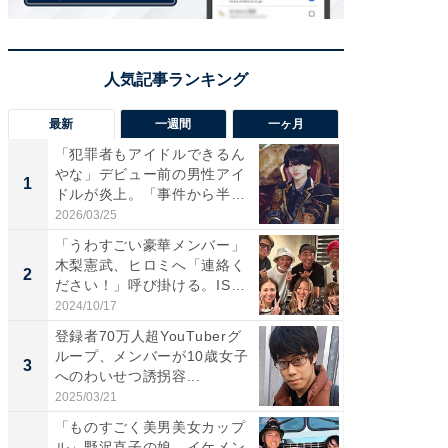
最新
一週間
一ヶ月
「犯罪者もアイドルできるん
「さす
やな」デビュー前の男性アイ
は」高
1
1
ドルが炎上。「事件から半年
災地を
も...
「カ...
2026/03/25
2026/08/0
「うわすごい豪華メンバー」
「女の
木梨憲武、ヒロミへ「連絡く
介、バ
2
2
ださい！」呼び掛ける。IS
らのプレ
S...
愛...
2024/10/17
2026/08/0
登録者70万人超YouTuberグ
「脚が
ループ、メンバーが10歳女子
横川尚
3
3
へのわいせつ誘拐容...
ムキな姿
刃...
2025/03/21
2026/08/0
「ものすごく美男美女カップ
「え、
ル」野沢直子の娘、イケメン
芸人、2