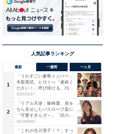
最新
一週間
一ヶ月
「うわすごい豪華メンバー」
「さす
木梨憲武、ヒロミへ「連絡く
は」高
1
1
ださい！」呼び掛ける。IS
災地を
S...
「カ...
2024/10/17
2026/08/0
「リアル天使」篠崎愛、肩を
「女の
ちら見せしたバスローブ姿に
介、バ
2
2
「可愛すぎんぞ～」「目の表
らのプレ
情...
愛...
2023/03/03
2026/08/0
「これが北川景子！？」すっ
「脚が