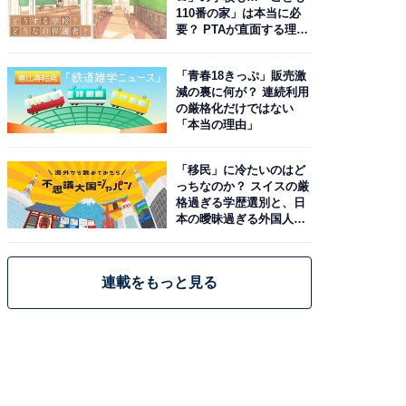
110番の家」は本当に必
要？ PTAが直面する理想
と現実
「青春18きっぷ」販売激
減の裏に何が？ 連続利用
の厳格化だけではない
「本当の理由」
「移民」に冷たいのはど
っちなのか？ スイスの厳
格過ぎる学歴選別と、日
本の曖昧過ぎる外国人政
策
連載をもっと見る