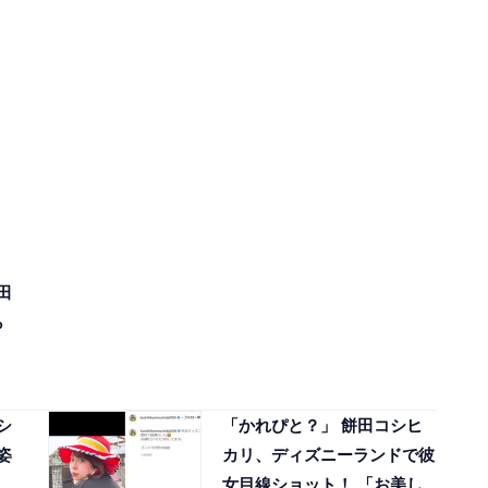
田
ら
」
シ
「かれぴと？」 餅田コシヒ
姿
カリ、ディズニーランドで彼
女目線ショット！ 「お美し