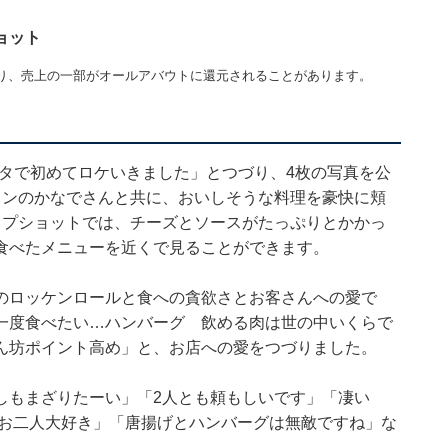
ョット
り、売上の一部がオールアバウトに還元されることがあります。
スタで初めてロケいきました」とつづり、4枚の写真を公
インのかなでさんと共に、おいしそうな料理を豪快に頬
ップショットでは、チーズとソースがたっぷりとかかっ
食べたメニューを近くで見ることができます。
のロッケンロールと食への貪欲さとお客さんへの愛で
一度食べたい…ハンバーグ 飲める肉は世の中いくらで
ん坊ポイント高め」と、お店への愛をつづりました。
しもまざりたーい」「2人とも頼もしいです」「凄い
 お二人大好き」「唐揚げとハンバーグは無敵ですね」な