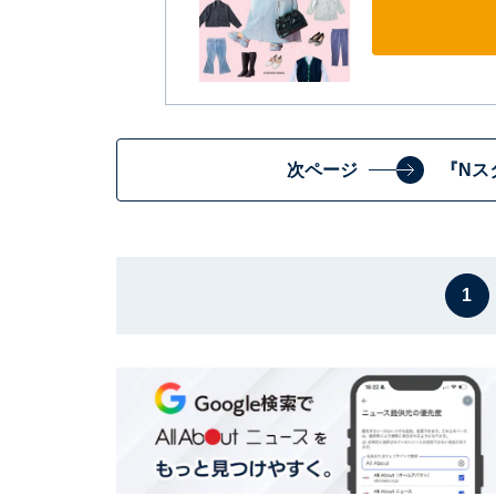
次ページ
『Nス
1