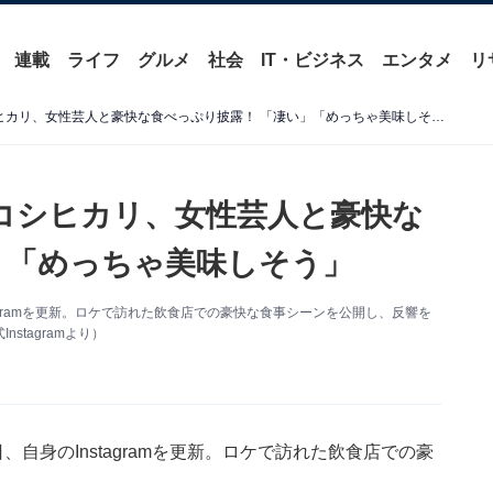
連載
ライフ
グルメ
社会
IT・ビジネス
エンタメ
リ
「2人とも頼もしい」餅田コシヒカリ、女性芸人と豪快な食べっぷり披露！ 「凄い」「めっちゃ美味しそう」
コシヒカリ、女性芸人と豪快な
」「めっちゃ美味しそう」
agramを更新。ロケで訪れた飲食店での豪快な食事シーンを公開し、反響を
tagramより）
自身のInstagramを更新。ロケで訪れた飲食店での豪