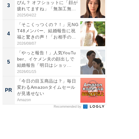
ぴん？ オフショットに「顔が
横川尚
3
3
疲れてますね」「無加工無
ムキな姿
表...
刃...
2025/04/22
2026/08/0
「そこくっつくの？！」元NG
「え、
T48メンバー、結婚報告に祝
芸人、2
4
4
福と驚きの声！「お相手の...
エットに
2026/08/07
2026/08/0
「やっと報告！」人気YouTu
「脳がバ
ber、イケメン夫の顔出しで
装姿が話
5
5
結婚報告「明日はショッ...
のお父さ
2026/01/15
2026/08/0
「今日の目玉商品は？」毎日
特別な名
変わるAmazonタイムセール
で選ぶR
PR
PR
が見逃せない
Amazon
ReFa GIN
Recommended by