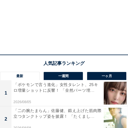
最新
一週間
一ヶ月
「ポケモンで言う進化」女性タレント、25キ
ロ増量ショットに反響！ 「全然パーツ埋...
1
2026/08/05
「二の腕たまらん」佐藤健、鍛え上げた筋肉際
立つタンクトップ姿を披露！ 「たくまし...
2