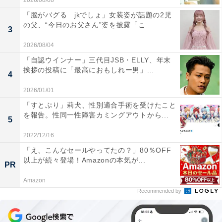
2026/08/08
「脳がバグる jkでしょ」女装姿が話題の2児
の父、“今日のお父さん”姿を披露「こ...
3
2026/08/04
「自認ウインナー」三代目JSB・ELLY、年末
挨拶の投稿に「最高におもしれー男」...
4
2026/01/01
「すとぷり」莉犬、性別適合手術を受けたこと
を報告。性同一性障害カミングアウトから...
5
2022/12/16
「え、こんなセールやってたの？」80％OFF
以上が続々登場！Amazonの本気が...
PR
Amazon
Recommended by