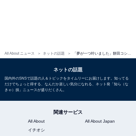
All About ニュース
ネットの話題
「夢が一つ叶いました」餅田コシヒカリ、“重大なお知らせ”を発表「ついにですね」「すごーーぉぉい！」
ネットの話題
国内外のSNSで話題の人＆トピックをタイムリーにお届けします。知ってる
だけでちょっと得する、なんだか楽しい気分になれる、ネット発「知ら（な
きゃ）損」ニュースが盛りだくさん。
関連サービス
All About
All About Japan
イチオシ