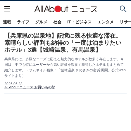
連載
ライフ
グルメ
社会
IT・ビジネス
エンタメ
リサ
【兵庫県の温泉地】記憶に残る快適な滞在。
素晴らしい評判も納得の「一度は泊まりたい
ホテル」3選【城崎温泉、有馬温泉】
兵庫県には、多様なニーズに応える魅力的なホテルが数多く存在します。今
回は、中でも特にユーザーから高い評価を数多く獲得したホテルをまとめて
紹介します。（サムネイル画像：「城崎温泉 きのさきの宿 緑風閣」公式Web
サイトより）
2026.06.28
All About ニュース お買いもの部