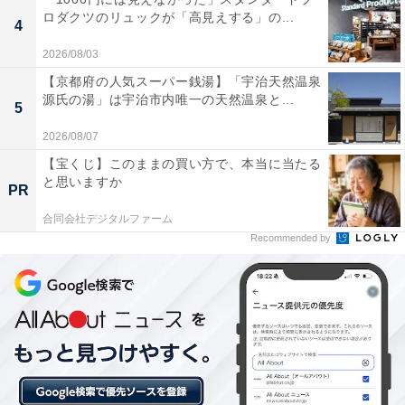
※プランにより時間が異なる可能性があります
ロダクツのリュックが「高見えする」の...
4
あわせて読みたい
2026/08/03
【城崎温泉の人気ホテル】「城崎温泉 きのさ
【京都府の人気スーパー銭湯】「宇治天然温泉
きの宿 緑風閣」は地元の極上食材と心温まる
源氏の湯」は宇治市内唯一の天然温泉と...
5
おもてなしが魅力
2026/08/07
【宝くじ】このままの買い方で、本当に当たる
と思いますか
PR
合同会社デジタルファーム
Recommended by