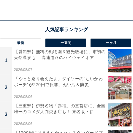
アクセス
所在地：兵庫県豊岡市城崎町湯島174
交通手段：JR城崎温泉駅から徒歩約5分／特急バス 大阪
最新
一週間
一ヶ月
(阪急三番街)より約3時間20分
【愛知県】無料の動物園＆観光牧場に、市初の
天然温泉も！ 高速道路のハイウェイオア...
1
料金
2026/08/07
大人1名（参考価格）：1万8000円
「やっと巡り会えたよ」ダイソーの“ちいかわ
※料金は公式Webサイト参考価格
ポーチ”が220円で反響。ぬい活＆防災...
2
※プラン・部屋により価格は変動します
2026/08/06
チェックイン・チェックアウト
【三重県】伊勢名物「赤福」の直営店に、全国
唯一のコメダ大判焼き店も！ 東名阪・伊...
3
チェックイン：15:00
2026/08/06
チェックアウト：10:00
「1000円には見えなかった」スタンダードプ