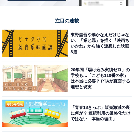
「城崎温泉 泉翠」は3つの貸切風呂と但馬の美食
注目の連載
を堪能できる宿
東野圭吾や湊かなえだけじゃな
い、「業と罪」を描く『映画ち
いかわ』から強く連想した映画
8選
20年間「駆け込み実績ゼロ」の
学校も…「こども110番の家」
は本当に必要？ PTAが直面する
理想と現実
「青春18きっぷ」販売激減の裏
に何が？ 連続利用の厳格化だけ
ではない「本当の理由」