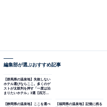
「城崎温泉 きのさきの宿 緑風閣」は地元の極上食
材と心温まるおもてなしが魅力
編集部が選ぶおすすめ記事
【群馬県の温泉地】失敗しない
ホテル選びならここ。多くのゲ
ストが太鼓判を押す「一度は泊
まりたいホテル」3選【四万温
泉、沢渡温泉、伊香保温泉】
城崎温泉 きのさきの宿 緑風閣（画像：「城崎温泉 きのさきの宿 緑風閣」公
式Webサイトより）
【静岡県の温泉地】ここを選べ
【福岡県の温泉地】記憶に残る