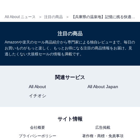
アクセス
All About ニュース
注目の商品
【兵庫県の温泉地】記憶に残る快適な滞在。素晴らしい評判も納得の「一度は泊まりたいホテル」3選【城崎温泉、有馬温泉】
所在地：兵庫県豊岡市城崎町湯島753
交通手段：JR城崎温泉駅から徒歩約8分／北近畿豊岡自
注目の商品
動車道 但馬空港ICから車で約25分
Amazonや楽天のセール商品紹介から専門家による独自レビューまで、毎日の
お買いものがもっと楽しく、もっとお得になる注目の商品情報をお届け。見
逃したくない大規模セールの情報も満載です。
料金
大人1名（参考価格）：2万2000円
関連サービス
※料金は公式Webサイト参考価格
※プラン・部屋により価格は変動します
All About
All About Japan
イチオシ
チェックイン・チェックアウト
チェックイン：15:00
サイト情報
チェックアウト：11:00
会社概要
広告掲載
※プランにより時間が異なる可能性があります
プライバシーポリシー
著作権・商標・免責事項