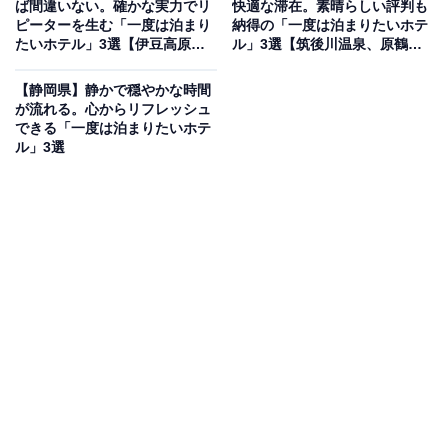
ば間違いない。確かな実力でリ
快適な滞在。素晴らしい評判も
「城崎温泉 きのさきの宿 緑風閣」は、城崎温泉駅から徒
ピーターを生む「一度は泊まり
納得の「一度は泊まりたいホテ
たいホテル」3選【伊豆高原温
ル」3選【筑後川温泉、原鶴温
歩約5分の好立地に佇む宿です。大浴場の『緑風』や
泉、堂ヶ島温泉郷、伊東温泉】
泉、二日市温泉】
『水風』では、檜の桶風呂や、2024年に誕生した『玄武
【静岡県】静かで穏やかな時間
サウナ』などの本格サウナを満喫できます。お食事は、
が流れる。心からリフレッシュ
できる「一度は泊まりたいホテ
極上の但馬牛や日本海屈指の漁港で水揚げされたカニ料
ル」3選
理など、但馬の旬を贅沢に盛り込んだ会席料理が自慢。
清潔感あふれる空間と心温まるおおもてなしで、特別な
休日を過ごせます。
楽天トラベルでホテルを見る