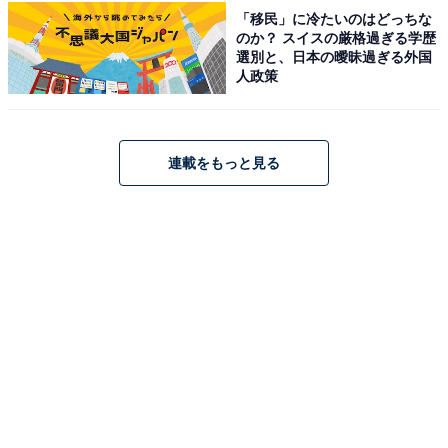
城崎温泉 泉翠（画像出典：楽天トラベル）
「移民」に冷たいのはどっちな
のか？ スイスの厳格過ぎる学歴
城崎温泉 泉翠は、趣の異なる3つの貸切風呂「陶の湯」
選別と、日本の曖昧過ぎる外国
人政策
「檜の湯」「蒸の湯」を楽しめるのが魅力です。料理は
但馬牛や冬の松葉ガニなど、地元の旬の食材を活かした
こだわりの料理を提供。静寂に包まれた大人な空間で、
連載をもっと見る
日常を離れた上質な時間を心ゆくまで過ごすことができ
ます。
楽天トラベルでホテルを見る