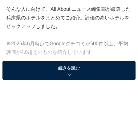
そんな人に向けて、All About ニュース編集部が厳選した
兵庫県のホテルをまとめてご紹介。評価の高いホテルを
ピックアップしました。
※2026年6月時点でGoogleクチコミが500件以上、平均
評価が4.0超えのものを紹介しています
続きを読む
この記事の執筆者：
All About ニュース お買
いもの部
Amazonのセール商品から売れ筋ランキングまで、毎日のお買いも
のがもっと楽しく、もっとお得になる情報をお届け。編集部員によ
る独自レビューなど、ここでしか手に入らない情報も満載です。
...続きを読む
※本記事で紹介している商品の購入やサービスの利用により、売上の一部が
オールアバウトに還元されることがあります。