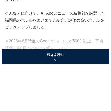
そんな人に向けて、All About ニュース編集部が厳選した
福岡県のホテルをまとめてご紹介。評価の高いホテルを
ピックアップしました。
※2026年6月時点でGoogleクチコミが500件以上、平均
評価が4.0超えのものを紹介しています
続きを読む
この記事の執筆者：
All About ニュース お買
いもの部
Amazonのセール商品から売れ筋ランキングまで、毎日のお買いも
のがもっと楽しく、もっとお得になる情報をお届け。編集部員によ
る独自レビューなど、ここでしか手に入らない情報も満載です。
...続きを読む
※本記事で紹介している商品の購入やサービスの利用により、売上の一部が
オールアバウトに還元されることがあります。