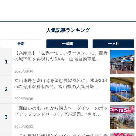
アクセス
所在地：福岡県うきした古川1099-3
交通手段：筑後大石駅よりタクシーで約5分/杷木ICより
車で約3分
最新
一週間
一ヶ月
料金
【兵庫県】「世界一忙しいラーメン」に、龍野
の城下町を再現したSAも。山陽自動車道...
大人1名（参考価格）：22,550円
1
※料金は公式Webサイト参考価格
2026/08/04
※プラン・部屋により価格は変動します
立山連峰と富山湾を望む展望風呂に、水深333
mの海洋深層水風呂。富山県の人気日帰...
2
チェックイン・チェックアウト
2026/08/06
チェックイン： 15:00～19:00
「面白いのあったから購入〜」ダイソーのポッ
チェックアウト：10:00
プアップランドリーバッグが話題。“さま...
3
※プランにより時間が異なる可能性があります
2026/08/03
「これ絶対に便利なやつや」ダイソーの折り畳
あわせて読みたい