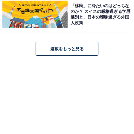
「原鶴温泉 ほどあいの宿 六峰舘」は、筑後川のほとりに
「移民」に冷たいのはどっちな
佇む、心地よい「ほどあい」を大切にした宿です。最大
のか？ スイスの厳格過ぎる学歴
選別と、日本の曖昧過ぎる外国
の特徴は、美肌効果があるとされる2つの泉質を堪能で
人政策
きる「W美肌の湯」。「展望庭園露天風呂」からは雄大
な川の流れを一望できます。地元の旬を活かした創作懐
石や、趣の異なる露天風呂付客室が贅沢な時間を演出し
連載をもっと見る
ます。
楽天トラベルでホテルを見る