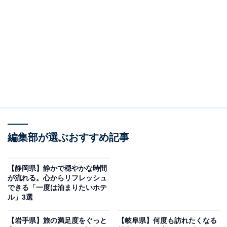
「筑後川温泉 清乃屋」はトロトロの美肌の湯が自
慢の宿
編集部が選ぶおすすめ記事
【静岡県】静かで穏やかな時間
が流れる。心からリフレッシュ
できる「一度は泊まりたいホテ
ル」3選
【岩手県】旅の満足度をぐっと
【岐阜県】何度も訪れたくなる
筑後川温泉 清乃屋（画像：「筑後川温泉 清乃屋」公式Webサイトより）