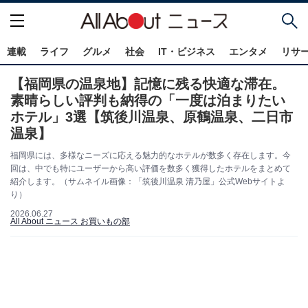
連載
ライフ
グルメ
社会
IT・ビジネス
エンタメ
リサ
【福岡県の温泉地】記憶に残る快適な滞在。
素晴らしい評判も納得の「一度は泊まりたい
ホテル」3選【筑後川温泉、原鶴温泉、二日市
温泉】
福岡県には、多様なニーズに応える魅力的なホテルが数多く存在します。今
回は、中でも特にユーザーから高い評価を数多く獲得したホテルをまとめて
紹介します。（サムネイル画像：「筑後川温泉 清乃屋」公式Webサイトよ
り）
2026.06.27
All About ニュース お買いもの部