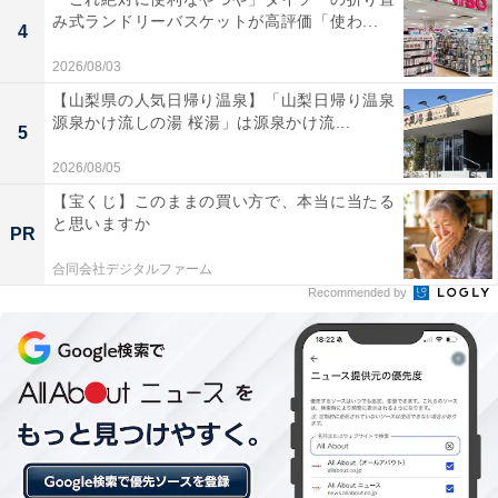
み式ランドリーバスケットが高評価「使わ...
4
【筑後川温泉の人気ホテル】「筑後川温泉 清
乃屋」はトロトロの美肌の湯が自慢の宿
2026/08/03
【山梨県の人気日帰り温泉】「山梨日帰り温泉
源泉かけ流しの湯 桜湯」は源泉かけ流...
5
2026/08/05
【宝くじ】このままの買い方で、本当に当たる
と思いますか
PR
合同会社デジタルファーム
Recommended by
「原鶴温泉 ほどあいの宿 六峰舘」はW美肌の湯と