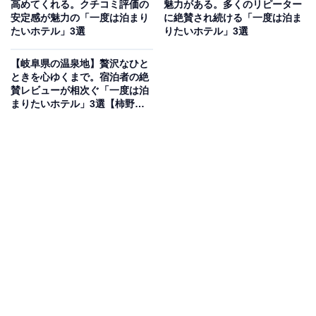
高めてくれる。クチコミ評価の
魅力がある。多くのリピーター
安定感が魅力の「一度は泊まり
に絶賛され続ける「一度は泊ま
「筑後川温泉 清乃屋」は、美肌の湯と称されるトロトロ
たいホテル」3選
りたいホテル」3選
の自家源泉掛け流し温泉が自慢の宿。飲用も可能な「紅
葉の湯」や、サウナ付きの屋上家族湯「風月」などで良
【岐阜県の温泉地】贅沢なひと
ときを心ゆくまで。宿泊者の絶
質な湯を堪能できます。お食事は、筑後の豊かな風土が
賛レビューが相次ぐ「一度は泊
育んだ旬の味覚を味わう「基本会席-スタンダード」など
まりたいホテル」3選【柿野温
泉、下呂温泉、新穂高温泉】
の至福の会席料理を楽しめます。
楽天トラベルでホテルを見る