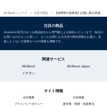
アクセス
所在地：福岡県朝倉市杷木久喜宮1840
All About ニュース
注目の商品
【福岡県の温泉地】記憶に残る快適な滞在。素晴らしい評判も納得の「一度は泊まりたいホテル」3選【筑後川温泉、原鶴温泉、二日市温泉】
交通手段：福岡空港より車で50分、バスで60分。久大線
注目の商品
筑後吉井駅より10分。
Amazonや楽天のセール商品紹介から専門家による独自レビューまで、毎日の
お買いものがもっと楽しく、もっとお得になる注目の商品情報をお届け。見
料金
逃したくない大規模セールの情報も満載です。
大人1名（参考価格）：35,200円
※料金は公式Webサイト参考価格
関連サービス
※プラン・部屋により価格は変動します
All About
All About Japan
チェックイン・チェックアウト
イチオシ
チェックイン：15:00
チェックアウト：10:00
サイト情報
※プランにより時間が異なる可能性があります
会社概要
広告掲載
プライバシーポリシー
著作権・商標・免責事項
あわせて読みたい