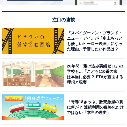
筑後川の絶景が自慢
注目の連載
『スパイダーマン：ブランド・
ニュー・デイ』が「史上もっと
も優しいヒーロー映画」になっ
た理由。予習したい作品は？
20年間「駆け込み実績ゼロ」の
学校も…「こども110番の家」
は本当に必要？ PTAが直面する
理想と現実
「青春18きっぷ」販売激減の裏
に何が？ 連続利用の厳格化だけ
ではない「本当の理由」
原鶴温泉 ほどあいの宿 六峰舘（画像：「原鶴温泉 ほどあいの宿 六峰舘」公
式Webサイトより）