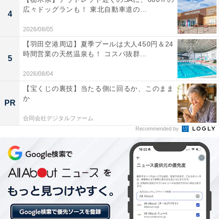
※プランにより時間が異なる可能性があります
広々ドッグランも！ 東北自動車道の...
4
あわせて読みたい
2026/08/05
【静岡県の人気ホテル】「海一望絶景の宿 い
【羽田空港周辺】夏季プールは大人450円＆24
なとり荘」が選ばれる理由
時間営業の天然温泉も！ コスパ抜群...
5
2026/08/04
【宝くじの裏技】当たる側に回るか、このまま
か
PR
合同会社デジタルファーム
Recommended by