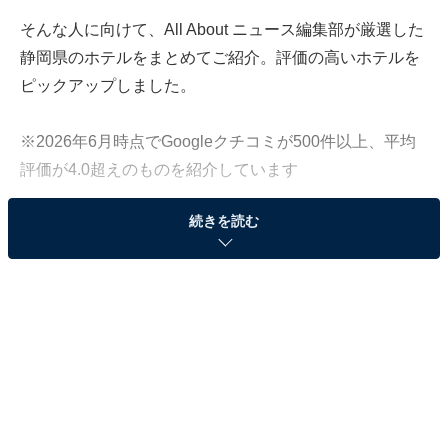
そんな人に向けて、All About ニュース編集部が厳選した
静岡県のホテルをまとめてご紹介。評価の高いホテルを
ピックアップしました。
※2026年6月時点でGoogleクチコミが500件以上、平均
評価が4.0超えのものを紹介しています
続きを読む
この記事の執筆者：
All About ニュース お買
いもの部
Amazonのセール商品から売れ筋ランキングまで、毎日のお買いも
のがもっと楽しく、もっとお得になる情報をお届け。編集部員によ
る独自レビューなど、ここでしか手に入らない情報も満載です。
...続きを読む
※本記事で紹介している商品の購入やサービスの利用により、売上の一部が
オールアバウトに還元されることがあります。