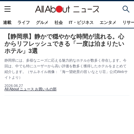
連載
ライフ
グルメ
社会
IT・ビジネス
エンタメ
リサ
【静岡県】静かで穏やかな時間が流れる。心
からリフレッシュできる「一度は泊まりたい
ホテル」3選
静岡県には、多様なニーズに応える魅力的なホテルが数多く存在します。今
回は、中でも特にユーザーから高い評価を数多く獲得したホテルをまとめて
紹介します。（サムネイル画像：「海一望絶景の宿 いなとり荘」公式Webサ
イトより）
2026.06.27
All About ニュース お買いもの部