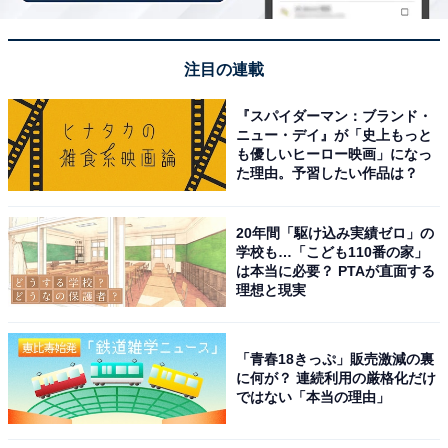
「日本平ホテル」は富士山を望む「風景美術館」
のような絶景が魅力
注目の連載
『スパイダーマン：ブランド・
ニュー・デイ』が「史上もっと
も優しいヒーロー映画」になっ
た理由。予習したい作品は？
20年間「駆け込み実績ゼロ」の
学校も…「こども110番の家」
は本当に必要？ PTAが直面する
理想と現実
「青春18きっぷ」販売激減の裏
に何が？ 連続利用の厳格化だけ
ではない「本当の理由」
日本平ホテル（画像：「日本平ホテル」公式Webサイトより）