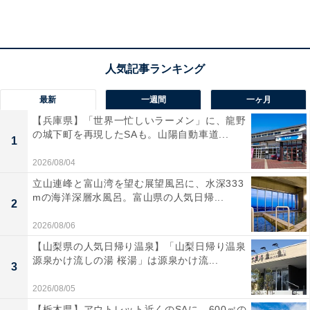
アクセス
所在地：静岡県賀茂郡東伊豆町稲取1531
交通手段：伊豆急行線「伊豆稲取駅」より徒歩約15分／
最新
一週間
一ヶ月
無料送迎バスで約5分／「東京用賀IC」より約2時間40分
【兵庫県】「世界一忙しいラーメン」に、龍野
の城下町を再現したSAも。山陽自動車道...
1
料金
2026/08/04
大人1名（参考価格）：2万900円
立山連峰と富山湾を望む展望風呂に、水深333
※料金は公式Webサイト参考価格
mの海洋深層水風呂。富山県の人気日帰...
2
※プラン・部屋により価格は変動します
2026/08/06
チェックイン・チェックアウト
【山梨県の人気日帰り温泉】「山梨日帰り温泉
源泉かけ流しの湯 桜湯」は源泉かけ流...
3
チェックイン：15:00
2026/08/05
チェックアウト：12:00
【栃木県】アウトレット近くのSAに、600㎡の