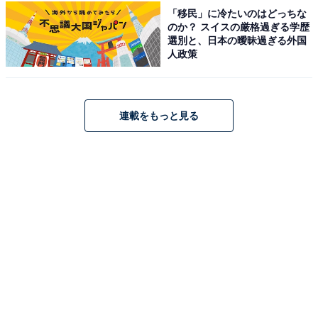
「移民」に冷たいのはどっちな
「日本平ホテル」は、静岡市の景勝地・日本平に位置
のか？ スイスの厳格過ぎる学歴
選別と、日本の曖昧過ぎる外国
し、「風景美術館」をコンセプトに掲げるホテルです。
人政策
ロビー正面の「テラスラウンジ」にある2フロア吹き抜
けのパノラマウィンドウからは、世界文化遺産の富士山
と駿河湾を一望するパノラマビューが広がります。「オ
連載をもっと見る
ールデイダイニング ザ・テラス」や「日本料理・天ぷら
富貴庵」での食事、スパ「ペボニア・ボタニカ」での癒
やしなど、極上の休日を過ごせます。
楽天トラベルでホテルを見る