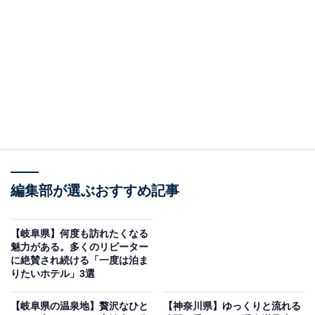
「海一望絶景の宿 いなとり荘」は全室オーシャン
ビューの開放感が魅力
編集部が選ぶおすすめ記事
【岐阜県】何度も訪れたくなる
魅力がある。多くのリピーター
に絶賛され続ける「一度は泊ま
りたいホテル」3選
海一望絶景の宿 いなとり荘（画像：「海一望絶景の宿 いなとり荘」公式
Webサイトより）
【岐阜県の温泉地】贅沢なひと
【神奈川県】ゆっくりと流れる