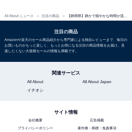
All About ニュース
注目の商品
【静岡県】静かで穏やかな時間が流れる。心からリフレッシュできる「一度は泊まりたいホテル」3選
アクセス
注目の商品
所在地：静岡県静岡市清水区馬走1500-2
Amazonや楽天のセール商品紹介から専門家による独自レビューまで、毎日の
交通手段：JR静岡駅よりタクシーで約25分／JR静岡
お買いものがもっと楽しく、もっとお得になる注目の商品情報をお届け。見
駅・東静岡駅より無料シャトルバス運行／東名高速道路
逃したくない大規模セールの情報も満載です。
静岡ICから約25分／清水ICから約25分
料金
関連サービス
All About
All About Japan
大人1名（参考価格）：1万6600円
イチオシ
※料金は公式Webサイト参考価格
※プラン・部屋により価格は変動します
サイト情報
チェックイン・チェックアウト
会社概要
広告掲載
チェックイン：14:00
プライバシーポリシー
著作権・商標・免責事項