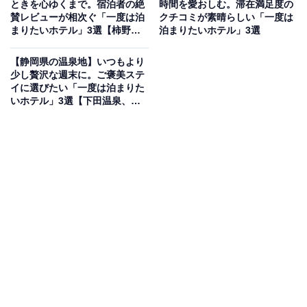
ときを心ゆくまで。宿泊者の絶
時間を愛おしむ。滞在満足度の
「海一望絶景の宿 いなとり荘」は、全ての客室から東伊
賛レビューが相次ぐ「一度は泊
クチコミが素晴らしい「一度は
まりたいホテル」3選【柿野温
泊まりたいホテル」3選
豆の広大な海を一望できる絶景の宿です。展望大浴場
泉、下呂温泉、新穂高温泉】
「うみ」や展望露天風呂「蒼空（SORA）」では、海へ
【静岡県の温泉地】いつもより
続くような圧倒的な開放感を味わえます。食事は稲取漁
少し贅沢な週末に。ご褒美ステ
イに選びたい「一度は泊まりた
港で水揚げされた「金目鯛の煮付け」をはじめとする新
いホテル」3選【下田温泉、熱
鮮な磯料理が自慢。さらに、チェックアウトが12時と遅
海温泉、河津温泉郷】
めに設定されており、朝の時間もゆったりと贅沢に過ご
せるのが特徴です。
楽天トラベルでホテルを見る