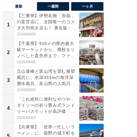
最新
一週間
一ヶ月
【三重県】伊勢名物「赤福」
【兵庫
の直営店に、全国唯一のコメ
ーメン
1
1
ダ大判焼き店も！ 東名阪・
再現した
伊...
道...
2026/08/06
2026/08/0
【千葉県】918㎡の県内最大
【三重
級マーケットから、廃校をリ
「鈴鹿天
2
2
ノベした直売所まで。ファ
は100
ー...
2026/08/06
2026/08/0
立山連峰と富山湾を望む展望
「ミニオ
風呂に、水深333mの海洋深
ッグ！ 
3
3
層水風呂。富山県の人気日
ど、夏限
帰...
2026/08/06
2026/08/0
「これ絶対に便利なやつや」
【埼玉
ダイソーの折り畳み式ランド
「行田天
4
4
リーバスケットが高評価「使
は和の
わ...
が...
2026/08/03
2026/08/0
【兵庫県】「世界一忙しいラ
【石川
ーメン」に、龍野の城下町を
湯】「天
5
5