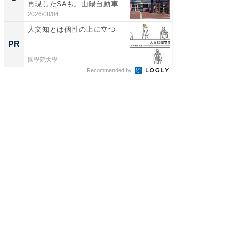
再現したSAも。山陽自動車
賀ゆめ
道...
お...
2026/08/04
2026/08/0
人文知とは個性の上に立つ
芸術は
となっ
PR
PR
國學院大學
國學院大
Recommended by