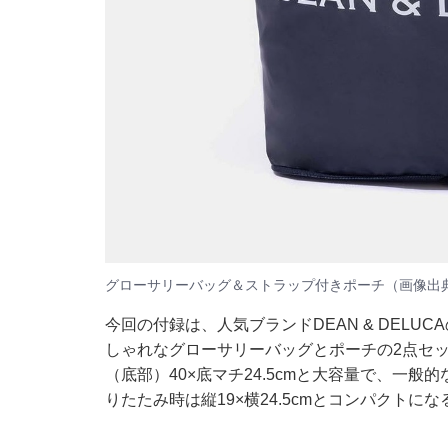
グローサリーバッグ＆ストラップ付きポーチ（画像出典：
今回の付録は、人気ブランドDEAN & DEL
しゃれなグローサリーバッグとポーチの2点セッ
（底部）40×底マチ24.5cmと大容量で、一
りたたみ時は縦19×横24.5cmとコンパクト