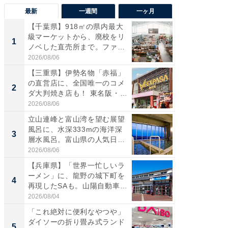
最新
一週間
一ヶ月
【千葉県】918㎡の県内最大
【兵庫
級マーケットから、廃校をリ
ーメン
1
1
ノベした直売所まで。ファ
再現した
ー...
道...
2026/08/06
2026/08/0
【三重県】伊勢名物「赤福」
【三重
の直営店に、全国唯一のコメ
「鈴鹿天
2
2
ダ大判焼き店も！ 東名阪・
は100
伊...
2026/08/06
2026/08/0
立山連峰と富山湾を望む展望
「ミニオ
風呂に、水深333mの海洋深
ッグ！ 
3
3
層水風呂。富山県の人気日
ど、夏限
帰...
2026/08/06
2026/08/0
【兵庫県】「世界一忙しいラ
【埼玉
ーメン」に、龍野の城下町を
「行田天
4
4
再現したSAも。山陽自動車
は和の
道...
が...
2026/08/04
2026/08/0
「これ絶対に便利なやつや」
【石川
ダイソーの折り畳み式ランド
湯】「天
5
5