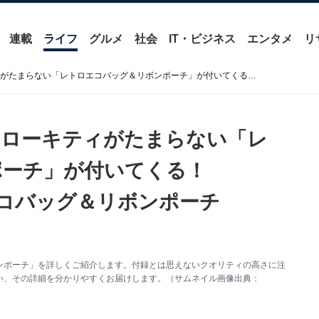
連載
ライフ
グルメ
社会
IT・ビジネス
エンタメ
リ
【付録】70年代アートのハローキティがたまらない「レトロエコバッグ＆リボンポーチ」が付いてくる！ 『HELLO KITTY レトロエコバッグ＆リボンポーチBOOK』が6月26日発売
ハローキティがたまらない「レ
ポーチ」が付いてくる！
トロエコバッグ＆リボンポーチ
ンポーチ」を詳しくご紹介します。付録とは思えないクオリティの高さに注
い、その詳細を分かりやすくお届けします。（サムネイル画像出典：