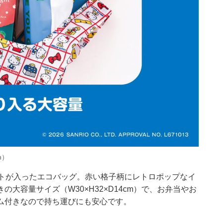
n）
ストが入ったエコバッグ。赤い格子柄にレトロポップなイ
大容量サイズ（W30×H32×D14cm）で、お弁当やお
ム付きなので持ち運びにも安心です。