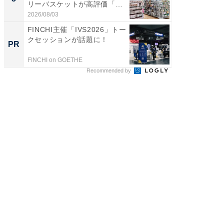
リーバスケットが高評価「使
賀ゆめ
わ...
お...
2026/08/03
2026/08/0
FINCHI主催「IVS2026」トー
「ばぁ
クセッションが話題に！
い！」
PR
PR
家
FINCHI on GOETHE
株式会社
Recommended by