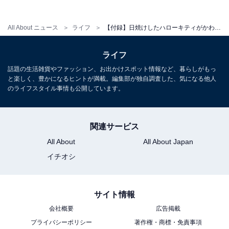
All About ニュース
ライフ
【付録】日焼けしたハローキティがかわいい「HELLO KITTY かごバッグ」が付いてくる！ 『HELLO KITTY かごバッグBOOK pink dolphin ver.』が6月25日発売
HELLO KITTY かごバッグBOOK pink dolphin ver. (宝島
社ブランドムック)
ライフ
Amazonで見る
話題の生活雑貨やファッション、お出かけスポット情報など、暮らしがもっ
と楽しく、豊かになるヒントが満載。編集部が独自調査した、気になる他人
のライフスタイル事情も公開しています。
関連サービス
All About
All About Japan
イチオシ
楽天で雑誌を見る
サイト情報
会社概要
広告掲載
プライバシーポリシー
著作権・商標・免責事項