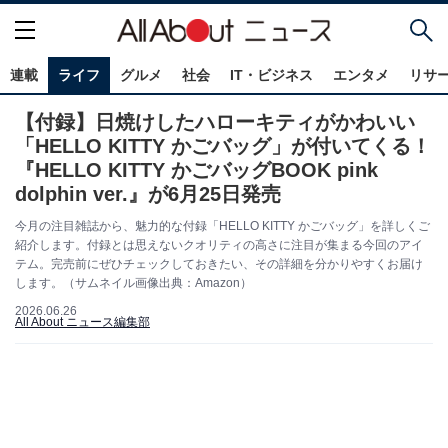
連載
ライフ
グルメ
社会
IT・ビジネス
エンタメ
リサ
【付録】日焼けしたハローキティがかわいい
「HELLO KITTY かごバッグ」が付いてくる！
『HELLO KITTY かごバッグBOOK pink
dolphin ver.』が6月25日発売
今月の注目雑誌から、魅力的な付録「HELLO KITTY かごバッグ」を詳しくご
紹介します。付録とは思えないクオリティの高さに注目が集まる今回のアイ
テム。完売前にぜひチェックしておきたい、その詳細を分かりやすくお届け
します。（サムネイル画像出典：Amazon）
2026.06.26
All About ニュース編集部