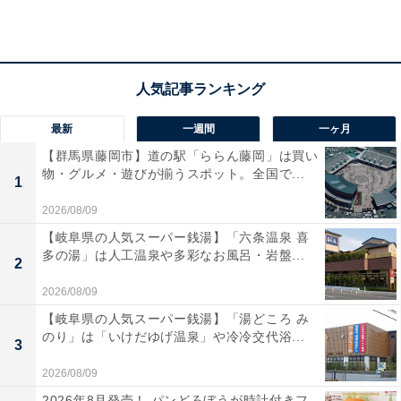
最新
一週間
一ヶ月
【群馬県藤岡市】道の駅「ららん藤岡」は買い
物・グルメ・遊びが揃うスポット。全国で...
1
2026/08/09
【岐阜県の人気スーパー銭湯】「六条温泉 喜
多の湯」は人工温泉や多彩なお風呂・岩盤...
2
2026/08/09
【岐阜県の人気スーパー銭湯】「湯どころ み
のり」は「いけだゆげ温泉」や冷冷交代浴...
3
2026/08/09
HELLO KITTY かごバッグ（画像出典：Amazon）
2026年8月発売！ パンどろぼうが時計付きフ