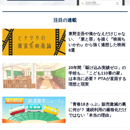
注目の連載
マチたっぷりで実用的な使いやすい設計
東野圭吾や湊かなえだけじゃな
い、「業と罪」を描く『映画ち
いかわ』から強く連想した映画
8選
20年間「駆け込み実績ゼロ」の
学校も…「こども110番の家」
は本当に必要？ PTAが直面する
理想と現実
「青春18きっぷ」販売激減の裏
に何が？ 連続利用の厳格化だけ
ではない「本当の理由」