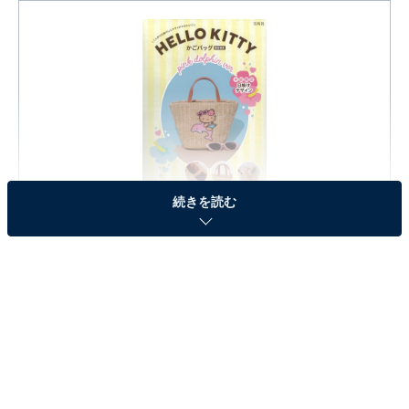
HELLO KITTY かごバッグBOOK pink dolphin ver. (宝島
続きを読む
社ブランドムック)
Amazonで見る
※本記事で紹介している商品の購入やサービスの利用により、売上の一部が
オールアバウトに還元されることがあります。
『HELLO KITTY かごバッグBOOK pink dolphin
ver.』の「HELLO KITTY かごバッグ」が見逃せな