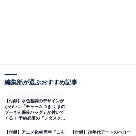
い！
編集部が選ぶおすすめ記事
【付録】水色基調のデザインが
かわいい「チャームつき くまの
プーさん保冷バッグ」が付いて
HELLO KITTY かごバッグBOOK pink dolphin ver.（画像出典：Amazon）
くる！ 予約必須の『レタスクラ
ブ 2026年8月特別号』は7月24
宝島社から6月25日に発売される『HELLO KITTY かごバ
日発売
【付録】アニメ化40周年『こん
【付録】70年代アートのハロー