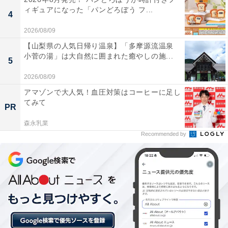
ィギュアになった「パンどろぼう フ...
こんがり日焼けしたハローキティとピンクのイルカが描
4
かれた、夏気分満載の本誌限定デザイン。ハイビスカス
2026/08/09
とサングラスを頭にのせたキティちゃんのイラストが、
【山梨県の人気日帰り温泉】「多摩源流温泉
小菅の湯」は大自然に囲まれた癒やしの施...
バカンス気分を高めてくれます。涼しげなかごバッグ
5
は、どんなコーデも夏っぽさをマシマシに演出してくれ
2026/08/09
るのが嬉しいポイントです。
アマゾンで大人気！血圧対策はコーヒーに足し
てみて
PR
森永乳業
Recommended by