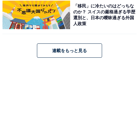
「移民」に冷たいのはどっちな
のか？ スイスの厳格過ぎる学歴
選別と、日本の曖昧過ぎる外国
人政策
HELLO KITTY かごバッグ（画像出典：Amazon）
連載をもっと見る
高さ20×幅31×マチ12cmのデイリー使いにちょうどいい
サイズ感で、マチがたっぷりあるため見た目以上にモノ
が入ります。旅行にもぴったりな大きさです。合皮の持
ち手で汚れにくく、スナップボタン付きで形崩れを防い
でくれるなど、実用面も充実しています。