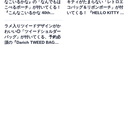
ッグBOOK pink dolphin ver.』（税込3399円）。付録と
なこいるかな』の「なんでもは
キティがたまらない「レトロエ
こべるポーチ」が付いてくる！
コバッグ＆リボンポーチ」が付
して、「HELLO KITTY かごバッグ」が付いてきます。
『こんなこいるかな 40th
いてくる！ 『HELLO KITTY レ
Anniversary BOOK』が6月24
トロエコバッグ＆リボンポーチ
日発売
BOOK』が6月26日発売
ラメ入りツイードデザインがか
わいい◎「ツイードショルダー
バッグ」が付いてくる、予約必
須の『Darich TWEED BAG
BOOK IVORY ver.』は7月24日
発売
バカンス気分漂う本誌限定の夏デザイン