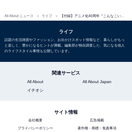
All About ニュース
ライフ
【付録】アニメ化40周年『こんなこいるかな』の「なんでもはこべるポーチ」が付いてくる！ 『こんなこいるかな 40th Anniversary BOOK』が6月24日発売
楽天で雑誌を見る
ライフ
話題の生活雑貨やファッション、お出かけスポット情報など、暮らしがもっ
と楽しく、豊かになるヒントが満載。編集部が独自調査した、気になる他人
のライフスタイル事情も公開しています。
※掲載されている情報は記事公開時のものです。あらか
関連サービス
じめご了承ください。
All About
All About Japan
また、記事中の商品を購入すると、売上の一部がオール
イチオシ
アバウトに還元されることがあります
サイト情報
こちらもおすすめ
会社概要
広告掲載
【付録】70年代アートのハローキティがたまら
ない「レトロエコバッグ＆リボンポーチ」が付
プライバシーポリシー
著作権・商標・免責事項