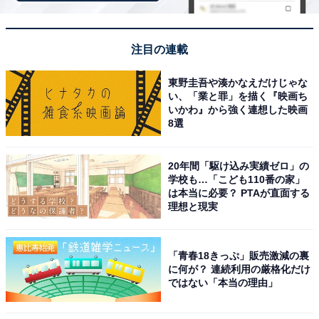
注目の連載
東野圭吾や湊かなえだけじゃな
い、「業と罪」を描く『映画ち
いかわ』から強く連想した映画
8選
20年間「駆け込み実績ゼロ」の
学校も…「こども110番の家」
は本当に必要？ PTAが直面する
なんでもはこべるポーチ（画像出典：Amazon）
理想と現実
1986年から5年間放送された人気アニメ『こんなこいる
かな』の40周年を記念した限定デザイン。個性あふれる
「青春18きっぷ」販売激減の裏
12人のキャラクターたちのアートを贅沢に使用してお
に何が？ 連続利用の厳格化だけ
り、ファンには特別な一品です。2026年にはNHK Eテレ
ではない「本当の理由」
で新アニメとしても放送が始まっており、昔アニメを見