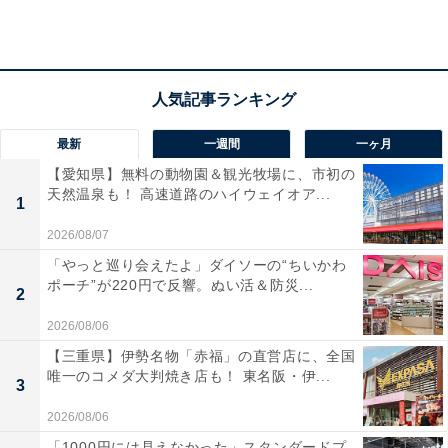
最新
一週間
一ヶ月
【愛知県】無料の動物園＆観光牧場に、市初の
天然温泉も！ 高速道路のハイウェイオア...
1
2026/08/07
なんでもはこべるポーチ（画像出典：Amazon）
「やっと巡り会えたよ」ダイソーの“ちいかわ
ポーチ”が220円で反響。ぬい活＆防災...
2
縦18×横24×マチ7cmのB5サイズほどの大きめポーチで、
2026/08/06
荷物をたっぷり収納できます。内側にはさまざまなサイ
【三重県】伊勢名物「赤福」の直営店に、全国
ズのポケットが豊富に備わっており、小物もすっきり整
唯一のコメダ大判焼き店も！ 東名阪・伊...
3
理できるのが嬉しいポイント。持ち手付きで持ち運びや
すく、マザーズポーチや子ども用のかばん、オフィスの
2026/08/06
細々したものをまとめるポーチとして、幅広いシーンで
「1000円には見えなかった」スタンダードプ