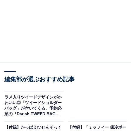
編集部が選ぶおすすめ記事
ラメ入りツイードデザインがか
こんなこいるかな 40th Anniversary BOOK（画像出典：Amazon）
わいい◎「ツイードショルダー
バッグ」が付いてくる、予約必
宝島社から6月24日に発売される『こんなこいるかな
須の『Darich TWEED BAG
40th Anniversary BOOK』（税込3491円）。付録とし
BOOK IVORY ver.』は7月24日
発売
て、「なんでもはこべるポーチ」が付いてきます。
【付録】かっぱえびせんそっく
【付録】「ミッフィー 保冷ポー