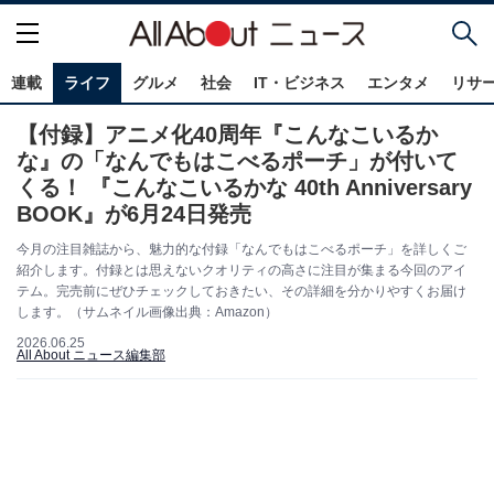
連載
ライフ
グルメ
社会
IT・ビジネス
エンタメ
リサ
【付録】アニメ化40周年『こんなこいるか
な』の「なんでもはこべるポーチ」が付いて
くる！ 『こんなこいるかな 40th Anniversary
BOOK』が6月24日発売
今月の注目雑誌から、魅力的な付録「なんでもはこべるポーチ」を詳しくご
紹介します。付録とは思えないクオリティの高さに注目が集まる今回のアイ
テム。完売前にぜひチェックしておきたい、その詳細を分かりやすくお届け
します。（サムネイル画像出典：Amazon）
2026.06.25
All About ニュース編集部