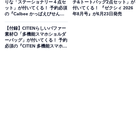
りな「ステーショナリー４点セ
チ&トートバッグ2点セット」が
ット」が付いてくる！ 予約必須
付いてくる！ 『ゼクシィ 2026
の『Calbee かっぱえびせん
年8月号』が6月23日発売
FANBOOK』は7月22日発売
【付録】CITENらしいバファー
素材◎「多機能スマホショルダ
ーバッグ」が付いてくる！ 予約
必須の『CITEN 多機能スマホシ
ョルダーバッグBOOK』は7月
27日発売
B5サイズほどの大きめサイズで使い勝手バツグ
ン！