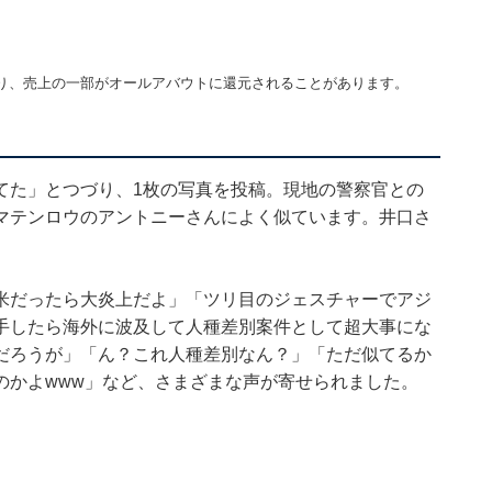
り、売上の一部がオールアバウトに還元されることがあります。
てた」とつづり、1枚の写真を投稿。現地の警察官との
マテンロウのアントニーさんによく似ています。井口さ
。
米だったら大炎上だよ」「ツリ目のジェスチャーでアジ
手したら海外に波及して人種差別案件として超大事にな
だろうが」「ん？これ人種差別なん？」「ただ似てるか
のかよwww」など、さまざまな声が寄せられました。