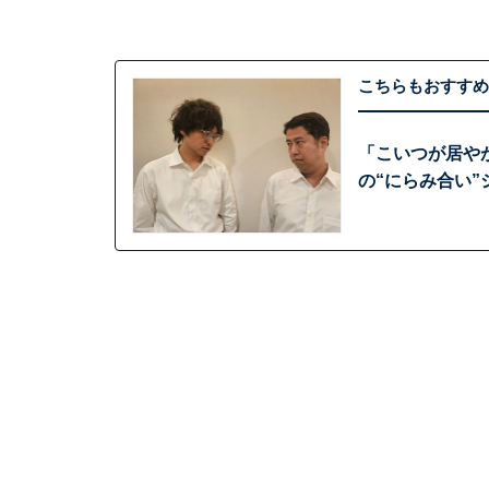
こちらもおすすめ
「こいつが居や
の“にらみ合い”