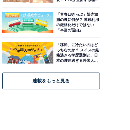
と現実
「青春18きっぷ」販売激
減の裏に何が？ 連続利用
の厳格化だけではない
「本当の理由」
「移民」に冷たいのはど
っちなのか？ スイスの厳
格過ぎる学歴選別と、日
本の曖昧過ぎる外国人政
策
連載をもっと見る