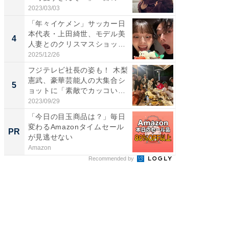
情...
刃...
2023/03/03
2026/08/0
「年々イケメン」サッカー日
「え、
本代表・上田綺世、モデル美
芸人、2
4
4
人妻とのクリスマスショット
エットに
に...
2025/12/26
2026/08/0
フジテレビ社長の姿も！ 木梨
「脳がバ
憲武、豪華芸能人の大集合シ
装姿が話
5
5
ョットに「素敵でカッコい
のお父さ
い...
2023/09/29
2026/08/0
「今日の目玉商品は？」毎日
GOETH
変わるAmazonタイムセール
を組み
PR
PR
が見逃せない
Amazon
FINCHI o
Recommended by