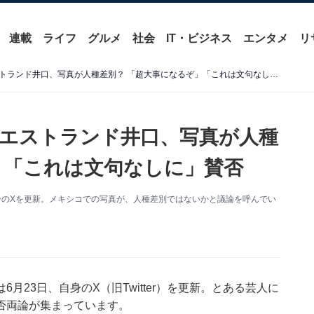
連載
ライフ
グルメ
社会
IT・ビジネス
エンタメ
リ
「欧米だったら大炎上」ウエストランド井口、写真が人種差別？ 「超大事になるぞ」「これは文句なしに」賛否
エストランド井口、写真が人種
」「これは文句なしに」賛否
身のXを更新。メキシコでの写真が、人種差別ではないかと議論を呼んでい
23日、自身のX（旧Twitter）を更新。とある芸人に
否両論が集まっています。