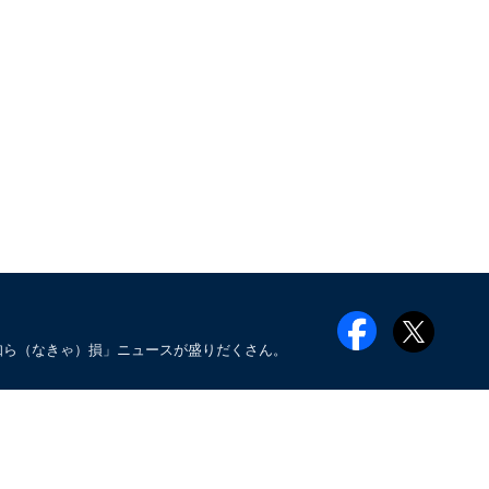
知ら（なきゃ）損」ニュースが盛りだくさん。