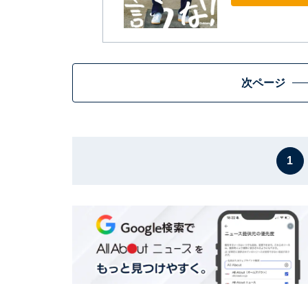
次ページ
1