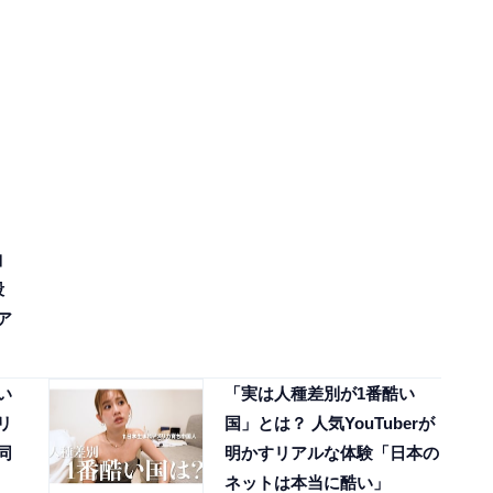
曲
殺
ア
い
「実は人種差別が1番酷い
リ
国」とは？ 人気YouTuberが
同
明かすリアルな体験「日本の
ネットは本当に酷い」