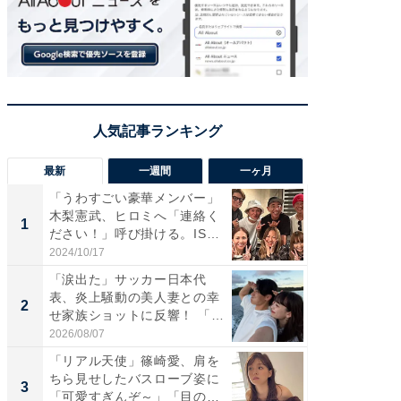
最新
一週間
一ヶ月
「うわすごい豪華メンバー」
「さす
木梨憲武、ヒロミへ「連絡く
は」高
1
1
ださい！」呼び掛ける。IS
災地を
S...
「カ...
2024/10/17
2026/08/0
「涙出た」サッカー日本代
「女の
表、炎上騒動の美人妻との幸
介、バ
2
2
せ家族ショットに反響！ 「最
らのプレ
高...
愛...
2026/08/07
2026/08/0
「リアル天使」篠崎愛、肩を
「脚が
ちら見せしたバスローブ姿に
横川尚
3
3
「可愛すぎんぞ～」「目の表
ムキな姿