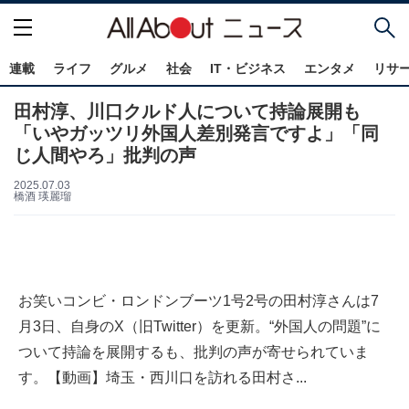
連載
ライフ
グルメ
社会
IT・ビジネス
エンタメ
リサ
田村淳、川口クルド人について持論展開も
「いやガッツリ外国人差別発言ですよ」「同
じ人間やろ」批判の声
2025.07.03
橋酒 瑛麗瑠
お笑いコンビ・ロンドンブーツ1号2号の田村淳さんは7
月3日、自身のX（旧Twitter）を更新。“外国人の問題”に
ついて持論を展開するも、批判の声が寄せられていま
す。【動画】埼玉・西川口を訪れる田村さ...