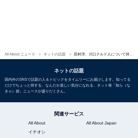
All About ニュース
ネットの話題
田村淳、川口クルド人について持論展開も「いやガッツリ外国人差別発言ですよ」「同じ人間やろ」批判の声
ネットの話題
国内外のSNSで話題の人＆トピックをタイムリーにお届けします。知ってる
だけでちょっと得する、なんだか楽しい気分になれる、ネット発「知ら（な
きゃ）損」ニュースが盛りだくさん。
関連サービス
All About
All About Japan
イチオシ