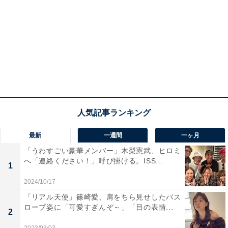
最新
一週間
一ヶ月
「うわすごい豪華メンバー」木梨憲武、ヒロミ
へ「連絡ください！」呼び掛ける。ISS...
1
2024/10/17
「リアル天使」篠崎愛、肩をちら見せしたバス
ローブ姿に「可愛すぎんぞ～」「目の表情...
2