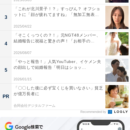
2023/03/03
「これが北川景子！？」すっぴん？ オフショ
ットに「顔が疲れてますね」「無加工無表...
3
2025/04/22
「そこくっつくの？！」元NGT48メンバー、
結婚報告に祝福と驚きの声！「お相手の...
4
2026/08/07
「やっと報告！」人気YouTuber、イケメン夫
の顔出しで結婚報告「明日はショッ...
5
2026/01/15
「〇〇した後に必ず宝くじを買いなさい」貧乏
が億万長者に
PR
合同会社デジタルファーム
Recommended by