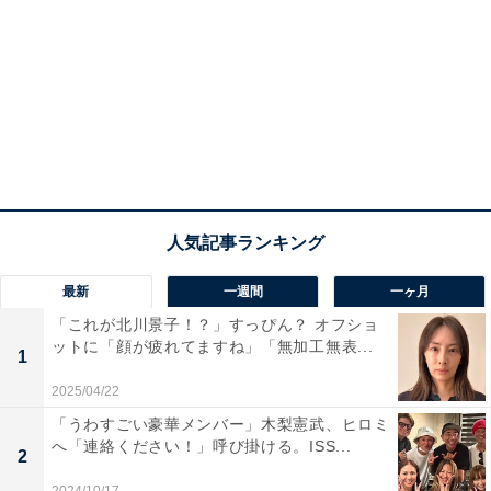
最新
一週間
一ヶ月
「これが北川景子！？」すっぴん？ オフショ
ットに「顔が疲れてますね」「無加工無表...
1
2025/04/22
「うわすごい豪華メンバー」木梨憲武、ヒロミ
へ「連絡ください！」呼び掛ける。ISS...
2