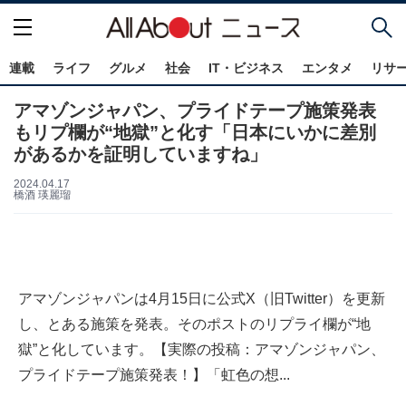
連載
ライフ
グルメ
社会
IT・ビジネス
エンタメ
リサ
アマゾンジャパン、プライドテープ施策発表
もリプ欄が“地獄”と化す「日本にいかに差別
があるかを証明していますね」
2024.04.17
橋酒 瑛麗瑠
アマゾンジャパンは4月15日に公式X（旧Twitter）を更新
し、とある施策を発表。そのポストのリプライ欄が“地
獄”と化しています。【実際の投稿：アマゾンジャパン、
プライドテープ施策発表！】「虹色の想...