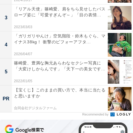
2024/10/17
「リアル天使」篠崎愛、肩をちら見せしたバス
ローブ姿に「可愛すぎんぞ～」「目の表情...
3
2023/03/03
「ガリガリやんけ」空気階段・鈴木もぐら、マ
イナス38kg！ 衝撃のビフォーアフタ...
4
2026/04/07
篠崎愛、豊満な胸元あらわなセクシー写真に
「大変けしからんです」「天下一の美女です...
5
2022/01/05
【宝くじ】このままの買い方で、本当に当たる
と思いますか
PR
合同会社デジタルファーム
Recommended by