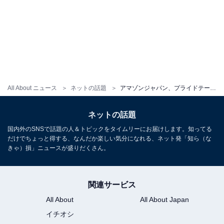
All About ニュース
ネットの話題
アマゾンジャパン、プライドテープ施策発表もリプ欄が“地獄”と化す「日本にいかに差別があるかを証明していますね」
ネットの話題
国内外のSNSで話題の人＆トピックをタイムリーにお届けします。知ってる
だけでちょっと得する、なんだか楽しい気分になれる、ネット発「知ら（な
きゃ）損」ニュースが盛りだくさん。
関連サービス
All About
All About Japan
イチオシ