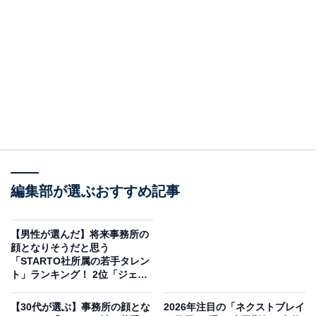
View this post on Instagram
編集部が選ぶおすすめ記事
【男性が選んだ】将来事務所の
2位には、KEY TO LITに所属する猪狩蒼弥さんが選ばれ
顔となりそうだと思う
ました。猪狩さんは、持ち前の明るい性格を武器に、現
「STARTO社所属の若手タレン
ト」ランキング！ 2位「ジェシ
在はさまざまなバラエティー番組に出演して大活躍中で
ー」を抑えた1位は？【2026年
す。
調査】
【30代が選ぶ】事務所の顔とな
2026年注目の「ネクストブレイ