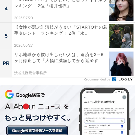
ンキング！ 2位「櫻井優衣」...
4
1位：浮所飛貴（ACEes）／107票
2026/07/20
【女性が選ぶ】演技がうまい「STARTO社の若
手タレント」ランキング！ 2位「永...
5
2026/05/27
リボ地獄から抜け出したい人は、返済を3～6
ヶ月停止して『大幅に減額してから返済す...
PR
渋谷法務総合事務所
Recommended by
View this post on Instagram