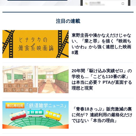
注目の連載
東野圭吾や湊かなえだけじゃな
い、「業と罪」を描く『映画ち
いかわ』から強く連想した映画
8選
1位に選ばれたのは、ACEesに所属する浮所飛貴さんで
した。浮所さんは個人では俳優業が好調で、ドラマ『ト
20年間「駆け込み実績ゼロ」の
モダチゲームR4』（テレビ朝日系）や映画『胸が鳴るの
学校も…「こども110番の家」
は君のせい』、『モエカレはオレンジ色』などに出演。
は本当に必要？ PTAが直面する
理想と現実
2026年7月からは『夏色の雲が恋と嵐をまきおこす』
（テレビ朝日系）の放送を控えています。
「青春18きっぷ」販売激減の裏
に何が？ 連続利用の厳格化だけ
また、バラエティーや情報番組でも人気で、
ではない「本当の理由」
『DayDay.』（日本テレビ系）などで活躍中です。グル
ープでは、アクロバットを得意としてパフォーマンス能