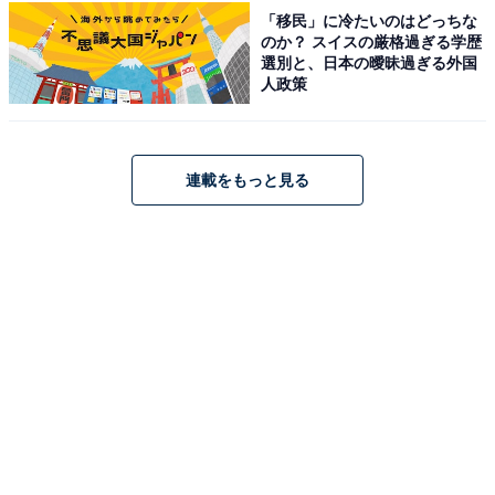
力にすぐれ、カリスマ的な人気を誇っています。
「移民」に冷たいのはどっちな
のか？ スイスの厳格過ぎる学歴
選別と、日本の曖昧過ぎる外国
回答者からは、「しっかりコメントができてバラエティ
人政策
や情報番組に欠かせない」（50代女性／東京都）、「明
るく親しみやすいキャラクターに加え、歌やダンス、ト
ークなど多方面で活躍できるためです」（20代男性／静
連載をもっと見る
岡県）、「まさにエース！ すべてがすばらしい」（40代
男性／埼玉県）などの意見が寄せられました。
浮所飛貴さんに関する商品をAmazonで見る
※回答者コメントは原文ママです