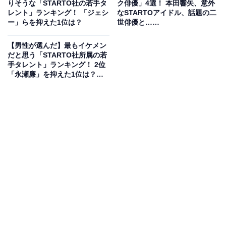
りそうな「STARTO社の若手タ
ク俳優」4選！ 本田響矢、意外
レント」ランキング！ 「ジェシ
なSTARTOアイドル、話題の二
また、映画『教場 Requiem』に出演するなど、俳優とし
ー」らを抑えた1位は？
世俳優と……
ても活動。グループではパフォーマンスに定評があり、
ライブで得意のラップやダンスを披露し、さらに楽曲の
【男性が選んだ】最もイケメン
だと思う「STARTO社所属の若
振り付けや公演の演出を手掛けることもあります。ジュ
手タレント」ランキング！ 2位
ニアの中で高い人気を誇るメンバーで、多くの支持を集
「永瀬廉」を抑えた1位は？
【2026年調査】
めました。
回答者からは、「テレビでよく見かけるしみんなに好か
れそうだから」（40代女性／神奈川県）、「ジュニアの
中で1番知名度があってバラエティ等にたくさん出てる
ので事務所の顔となりそう」（20代女性／宮崎県）、
「トーク力・発信力・ステージでの存在感があり、グル
ープを引っ張る力やスター性から、将来的に事務所の顔
になる存在として期待される」（60代男性／愛知県）な
どの意見が寄せられました。