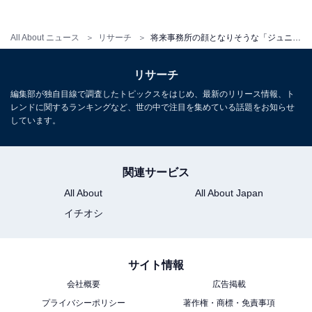
この記事の執筆者：
ゆるま 小林
All About ニュース
リサーチ
将来事務所の顔となりそうな「ジュニア」ランキング！ 「猪狩蒼弥（KEY TO LIT）」を抑えた1位は？
元テレビ局スタッフ
長年に渡ってテレビ局でバラエティー番組、情報番組などを制作。
リサーチ
その後、フリーランスの編集・ライターに転身。芸能情報に精通
編集部が独自目線で調査したトピックスをはじめ、最新のリリース情報、ト
し、週刊誌、ネットニュースでテレビや芸能人に関するコラムなど
...続きを読む
レンドに関するランキングなど、世の中で注目を集めている話題をお知らせ
を執筆。編集プロダクション「ゆるま」を立ち上げる。
しています。
10位までの全ランキング結果を見
次ページ
関連サービス
る
All About
All About Japan
イチオシ
サイト情報
会社概要
広告掲載
プライバシーポリシー
著作権・商標・免責事項