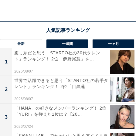
猪狩蒼弥さんに関する商品をAmazonで見る
最新
一週間
一ヶ月
癒し系だと思う「STARTO社の30代タレン
ト」ランキング！ 2位「伊野尾慧」を...
1
2026/08/07
世界で活躍できると思う「STARTO社の若手タ
レント」ランキング！ 2位「目黒蓮...
2
2026/08/07
「HANA」の好きなメンバーランキング！ 2位
「YURI」を抑えた1位は？【20...
3
2026/07/24
「KAWAII LAB.」でかわいいと思うアイドルラ