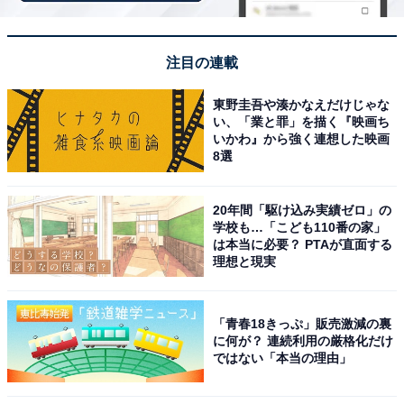
注目の連載
東野圭吾や湊かなえだけじゃな
い、「業と罪」を描く『映画ち
いかわ』から強く連想した映画
8選
20年間「駆け込み実績ゼロ」の
学校も…「こども110番の家」
は本当に必要？ PTAが直面する
理想と現実
「こまき楽の湯」公式Webサイトより
希少な単純Rn泉の天然温泉露天風呂・露天岩風呂・壺風
「青春18きっぷ」販売激減の裏
呂・美泡風呂など多彩なお風呂がそろいます。男湯には
に何が？ 連続利用の厳格化だけ
ではない「本当の理由」
FDA演出の「飛行機サウナ」と「乾式遠赤外線高温サウ
ナ」、女湯には「塩サウナ」と「湿式遠赤外線ソフトオ