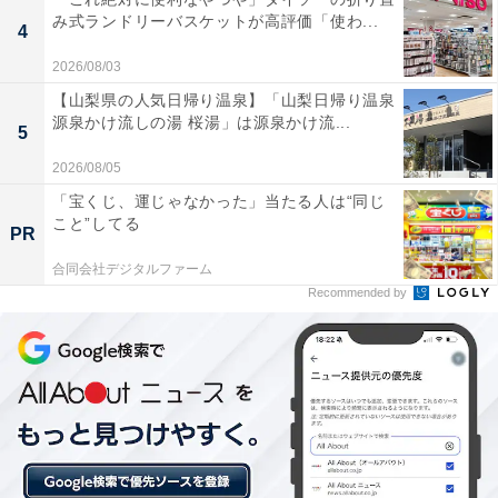
み式ランドリーバスケットが高評価「使わ...
4
2026/08/03
【山梨県の人気日帰り温泉】「山梨日帰り温泉
源泉かけ流しの湯 桜湯」は源泉かけ流...
5
2026/08/05
「宝くじ、運じゃなかった」当たる人は“同じ
こと”してる
PR
合同会社デジタルファーム
Recommended by
「こまき楽の湯」は天然温泉やユニークなサウナ
が楽しめる施設