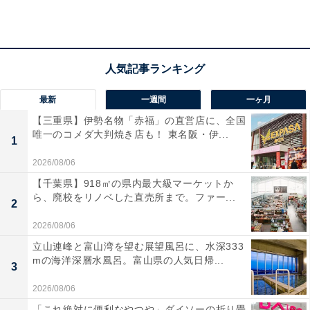
料金
※タオル＋バスタオルのセットは350円でレンタル可
能。岩盤房「彩汗房」は別途料金が必要です。
平日：会員 850円 / 一般 950円（小人 400円）
土・日・祝：会員 900円 / 一般 1000円（小人 400円）
最新
一週間
一ヶ月
【三重県】伊勢名物「赤福」の直営店に、全国
宿泊可否
唯一のコメダ大判焼き店も！ 東名阪・伊...
1
宿泊：不可（年中無休の日帰り温泉施設であり、営業時
2026/08/06
間は23:00までとなっています。）
【千葉県】918㎡の県内最大級マーケットか
ら、廃校をリノベした直売所まで。ファー...
2
あわせて読みたい
2026/08/06
【愛知県の人気スーパー銭湯】「おかざき楽
の湯」は平日950円で楽しめる大庭園露天風
立山連峰と富山湾を望む展望風呂に、水深333
呂と希少な湿式スタジアムサウナが自慢の施
mの海洋深層水風呂。富山県の人気日帰...
3
設
2026/08/06
「これ絶対に便利なやつや」ダイソーの折り畳