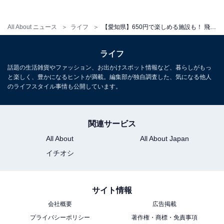
※中学生以上は大人料金。4歳〜小学生未満は幼児料金
（200円）。岩盤房（彩汗房）の利用には岩盤着と大判
All About ニュース
ライフ
【愛知県】650円で楽しめる施設も！ 飛行機サウナなど個性豊かな人気スーパー銭湯4選
タオルが含まれますが、別途入泉料が必要です。
平日：950円（会員：850円）／岩盤房 650円（会員：
ライフ
550円）
話題の生活雑貨やファッション、お出かけスポット情報など、暮らしがもっ
土・日・祝：1000円（会員：900円）／岩盤房 750円
と楽しく、豊かになるヒントが満載。編集部が独自調査した、気になる他人
のライフスタイル事情も公開しています。
（会員：650円）
宿泊可否
関連サービス
宿泊：不可（全体の営業時間が9:00〜24:00、最終受付が
All About
All About Japan
23:00の日帰り温泉施設であり、宿泊のサービスは提供し
イチオシ
ていないため泊まることはできません。）
あわせて読みたい
サイト情報
【愛知県の人気スーパー銭湯】「こまき楽の
会社概要
広告掲載
湯」は平日950円で楽しめる単純Rn泉の天然
プライバシーポリシー
著作権・商標・免責事項
温泉と飛行機サウナが自慢の施設