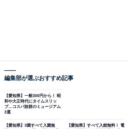
ウナが楽しめる癒し処
編集部が選ぶおすすめ記事
【愛知県】一般300円から！ 昭
和や大正時代にタイムスリッ
プ…コスパ抜群のミュージアム
「おかざき楽の湯」公式Webサイトより
3選
男湯「乙川の湯」・女湯「矢作の湯」からなる大庭園露
【愛知県】3園すべて入園無
【愛知県】すべて入館無料！ 電