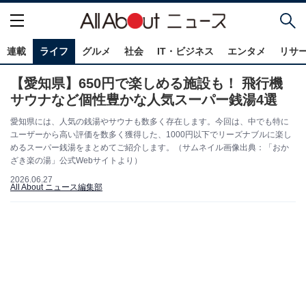
連載
ライフ
グルメ
社会
IT・ビジネス
エンタメ
リサ
【愛知県】650円で楽しめる施設も！ 飛行機
サウナなど個性豊かな人気スーパー銭湯4選
愛知県には、人気の銭湯やサウナも数多く存在します。今回は、中でも特に
ユーザーから高い評価を数多く獲得した、1000円以下でリーズナブルに楽し
めるスーパー銭湯をまとめてご紹介します。（サムネイル画像出典：「おか
ざき楽の湯」公式Webサイトより）
2026.06.27
All About ニュース編集部