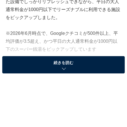
た設備でしっかりリフレッシュできながら、平日の大人
通常料金が1000円以下でリーズナブルに利用できる施設
をピックアップしました。
※2026年6月時点で、Googleクチコミが500件以上、平
均評価が3.5超え、かつ平日の大人通常料金が1000円以
下のスーパー銭湯をピックアップしています
続きを読む
この記事の執筆者：
All About ニュース編集
部
「All About ニュース」は、ネットの話題から世の中の動きまで、暮
らしの中にあふれる「なぜ？」「どうして？」を分かりやすく伝え
るAll About発のニュースメディアです。お金や仕事、恋愛、ITに関
...続きを読む
する疑問に対して専門家が分かりやすく回答するほか、エンタメ情
報やSNSで話題のトピックスを紹介しています。
「おかざき楽の湯」は広大な露天風呂と希少なサ