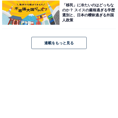
ートロウリュサウナ」の4種のサウナを完備。そのほか5
「移民」に冷たいのはどっちな
のか？ スイスの厳格過ぎる学歴
種の岩盤浴・コワーキングスペース・食事処「楽然」も
選別と、日本の曖昧過ぎる外国
利用できます。年中無休で平日950円（会員850円）で利
人政策
用できます。
営業時間
連載をもっと見る
9:00〜24:00（最終受付 23:00、年中無休）
アクセス
所在地：愛知県小牧市郷中二丁目182-2
アクセス：車の場合は、名古屋高速「小牧南I.C」より約
5分（東へ900m）。公共交通機関を利用の場合は、名鉄
「小牧口駅」より徒歩約15分です。
料金