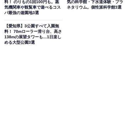
天風呂が自慢で、銘石を用いた「扇の湯」や火打石を使
料！ のりもの1回100円も。蒸
気の科学館・下水道体験・プラ
気機関車や観覧車で遊べるコス
ネタリウム。個性派科学館3選
用した「わらじの湯」など多彩な浴槽がそろいます。希
パ最強の遊園地3選
少な「湿式スタジアムサウナ」・高濃度炭酸泉・約8千
冊のマンガを備えた休憩所・ワーキングスペースも完備
【愛知県】3公園すべて入園無
料！ 70mローラー滑り台、高さ
しています。年中無休で平日一般950円（会員850円）で
138mの展望タワーも…1日楽し
利用できます。
める大型公園3選
営業時間
9:00〜23:00（年中無休）
アクセス
所在地：岡崎市庄司田1丁目14-14
アクセス：JR「岡崎駅」より徒歩15分。またはJR「岡
崎駅」・名鉄「東岡崎駅」・「美合駅」よりバス乗車、
「東楽園口」バス停下車徒歩3分。