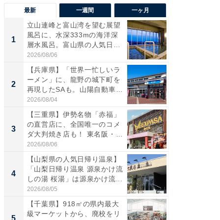
最新
一週間
一ヶ月
立山連峰と富山湾を望む展望
【兵庫
風呂に、水深333mの海洋深
ーメン
1
1
層水風呂。富山県の人気日
再現した
帰...
道...
2026/08/06
2026/08/0
【兵庫県】「世界一忙しいラ
【三重
ーメン」に、龍野の城下町を
「鈴鹿天
2
2
再現したSAも。山陽自動車
は100
道...
2026/08/04
2026/08/0
【三重県】伊勢名物「赤福」
ステラ
の直営店に、全国唯一のコメ
詰め放題
3
3
ダ大判焼き店も！ 東名阪・
00円で「
伊...
2026/08/06
2026/08/0
【山梨県の人気日帰り温泉】
「ミニオ
「山梨日帰り温泉 源泉かけ流
ッグ！ 
4
4
しの湯 桜湯」は源泉かけ流...
ど、夏限
2026/08/05
2026/08/0
【千葉県】918㎡の県内最大
【埼玉
級マーケットから、廃校をリ
「行田天
5
5