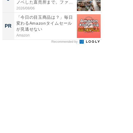
ノベした直売所まで。ファ
は和の
ー...
が...
2026/08/06
2026/08/0
「今日の目玉商品は？」毎日
すべて
変わるAmazonタイムセール
るその
PR
PR
が見逃せない
Amazon
COCO VIL
Recommended by