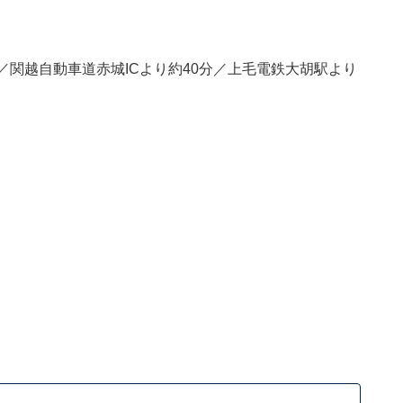
／関越自動車道赤城ICより約40分／上毛電鉄大胡駅より