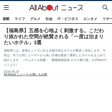
連載
ライフ
グルメ
社会
IT・ビジネス
エンタメ
リサ
【福島県】五感を心地よく刺激する。こだわ
り抜かれた空間が絶賛される「一度は泊まり
たいホテル」3選
福島県には、多様なニーズに応える魅力的なホテルが数多く存在します。今
回は、中でも特にユーザーから高い評価を数多く獲得したホテルをまとめて
紹介します。（サムネイル画像：「磐梯熱海温泉 ホテル華の湯」公式Webサ
イトより）
2026.06.24
All About ニュース お買いもの部