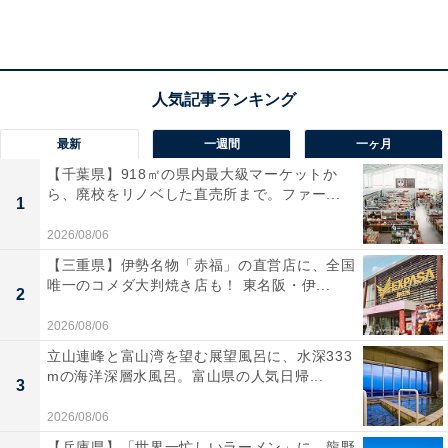
アクセス
所在地：福島県郡山市熱海町熱海5丁目 8-60
交通手段：JR磐越西線「磐梯熱海駅」よりタクシーで約
5分（無料送迎あり・要連絡）／磐越自動車道「磐梯熱
最新
一週間
一ヶ月
海IC」より車で約8分
【千葉県】918㎡の県内最大級マーケットか
ら、廃校をリノベした直売所まで。ファー...
1
料金
2026/08/06
大人1名（参考価格）：1万5400円
【三重県】伊勢名物「赤福」の直営店に、全国
※料金は公式Webサイト参考価格
唯一のコメダ大判焼き店も！ 東名阪・伊...
2
※プラン・部屋により価格は変動します
2026/08/06
チェックイン・チェックアウト
立山連峰と富山湾を望む展望風呂に、水深333
mの海洋深層水風呂。富山県の人気日帰...
3
チェックイン：15:00
2026/08/06
チェックアウト：10:00
【兵庫県】「世界一忙しいラーメン」に、龍野