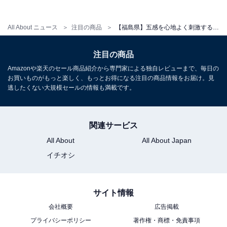
All About ニュース
注目の商品
【福島県】五感を心地よく刺激する。こだわり抜かれた空間が絶賛される「一度は泊まりたいホテル」3選
アクセス
注目の商品
Amazonや楽天のセール商品紹介から専門家による独自レビューまで、毎日の
所在地：福島県福島市飯坂町湯野字新湯6
お買いものがもっと楽しく、もっとお得になる注目の商品情報をお届け。見
交通手段：東北自動車道「福島飯坂インター」より車で
逃したくない大規模セールの情報も満載です。
約12分／福島交通飯坂線「飯坂温泉駅」よりタクシーま
たは送迎バスで約5分／福島駅から車で約25分／無料駐
関連サービス
車場完備
All About
All About Japan
イチオシ
料金
大人1名（参考価格）：1万5950円
※料金は公式Webサイト参考価格
サイト情報
※プラン・部屋により価格は変動します
会社概要
広告掲載
プライバシーポリシー
著作権・商標・免責事項