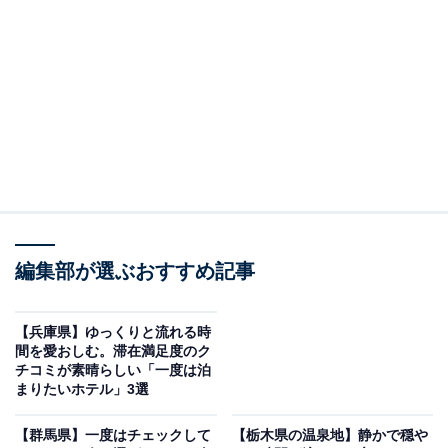
「磐梯熱海温泉 ホテル華の湯」は30種類の湯巡り
と創作ビュッフェが魅力
編集部が選ぶおすすめ記事
【兵庫県】ゆっくりと流れる時
間を愛おしむ。滞在満足度のク
チコミが素晴らしい「一度は泊
まりたいホテル」3選
磐梯熱海温泉 ホテル華の湯（画像：「磐梯熱海温泉 ホテル華の湯」公式
Webサイトより）
【群馬県】一度はチェックして
【栃木県の温泉地】静かで穏や