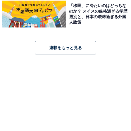
奥飯坂 穴原温泉 匠のこころ 吉川屋（画像：「奥飯坂 穴原温泉 匠のこころ
「移民」に冷たいのはどっちな
吉川屋」公式Webサイトより）
のか？ スイスの厳格過ぎる学歴
選別と、日本の曖昧過ぎる外国
「奥飯坂 穴原温泉 匠のこころ 吉川屋」は、摺上川のせ
人政策
せらぎと片倉山を望む温泉旅館です。自家源泉は肌に優
しい弱アルカリ性単純泉。露天風呂「さるあみの湯」
「かもしかの湯」や大浴場「藤太の湯」「弁天の湯」で
連載をもっと見る
美肌の湯を楽しめます。食事は個室会食場「せせらぎの
杜ダイニング燈花」などで東北の食材をふんだんに使っ
た料理を堪能。ブックラウンジ「ふくろう」などの館内
施設も充実しています。
楽天トラベルでホテルを見る