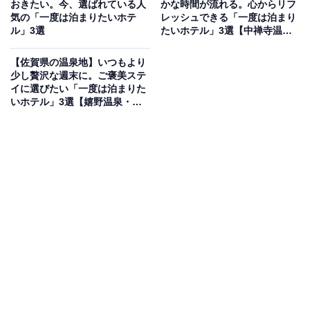
おきたい。今、選ばれている人
かな時間が流れる。心からリフ
「磐梯熱海温泉 ホテル華の湯」は、毎分427リットルの
気の「一度は泊まりたいホテ
レッシュできる「一度は泊まり
ル」3選
たいホテル」3選【中禅寺温
豊富な湯量を誇る「美人の湯」をさまざまな湯舎で贅沢
泉、那須温泉、鬼怒川温泉】
に楽しめる宿です。最上階の「展望ひのき癒しの湯」や
【佐賀県の温泉地】いつもより
趣向を凝らした「庭園露天風呂」など、館内での湯巡り
少し贅沢な週末に。ご褒美ステ
イに選びたい「一度は泊まりた
が人気。食事は「ツアービュッフェ」で、福島県産の牛
いホテル」3選【嬉野温泉・武
ステーキや「常磐もの」の魚介類を存分に堪能できま
雄温泉】
す。
楽天トラベルでホテルを見る