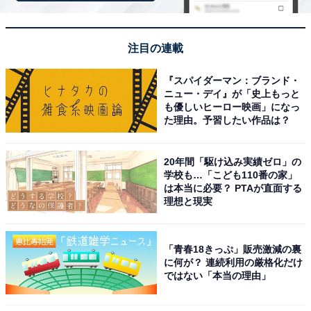
「奥飯坂 穴原温泉 匠のこころ 吉川屋」は豊かな
注目の連載
自然と自家源泉の美肌の湯が魅力
『スパイダーマン：ブランド・
ニュー・デイ』が「史上もっと
も優しいヒーロー映画」になっ
た理由。予習したい作品は？
20年間「駆け込み実績ゼロ」の
学校も…「こども110番の家」
は本当に必要？ PTAが直面する
理想と現実
「青春18きっぷ」販売激減の裏
に何が？ 連続利用の厳格化だけ
ではない「本当の理由」