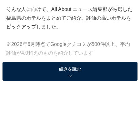
そんな人に向けて、All About ニュース編集部が厳選した
福島県のホテルをまとめてご紹介。評価の高いホテルを
ピックアップしました。
※2026年6月時点でGoogleクチコミが500件以上、平均
評価が4.0超えのものを紹介しています
続きを読む
この記事の執筆者：
All About ニュース お買
いもの部
Amazonのセール商品から売れ筋ランキングまで、毎日のお買いも
のがもっと楽しく、もっとお得になる情報をお届け。編集部員によ
る独自レビューなど、ここでしか手に入らない情報も満載です。
...続きを読む
※本記事で紹介している商品の購入やサービスの利用により、売上の一部が
オールアバウトに還元されることがあります。