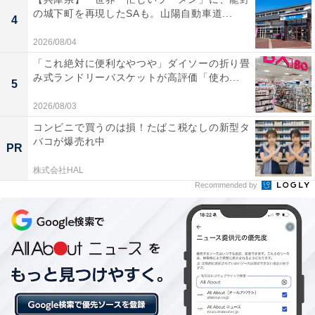
※プランにより時間が異なる可能性があります
の城下町を再現したSAも。山陽自動車道...
4
あわせて読みたい
2026/08/04
【福島県の人気ホテル】「磐梯熱海温泉 ホテ
「これ絶対に便利なやつや」ダイソーの折り畳
ル華の湯」は30種類の湯巡りと創作ビュッフ
み式ランドリーバスケットが高評価「使わ...
5
ェが魅力
2026/08/03
コンビニで買うのは損！たばこ税なしの新型タ
バコが爆売れ中
PR
株式会社HAL
Recommended by