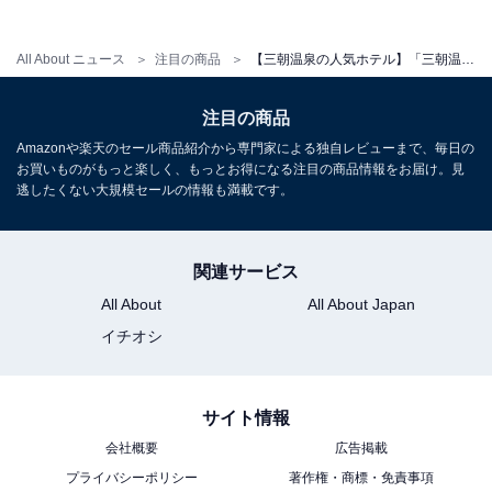
チェックイン：15:00〜18:00
All About ニュース
注目の商品
【三朝温泉の人気ホテル】「三朝温泉 三朝館」は自家源泉の豊かな湯と多彩な湯船が魅力の宿
チェックアウト：10:00
※プランにより時間が異なる可能性があります
注目の商品
Amazonや楽天のセール商品紹介から専門家による独自レビューまで、毎日の
※掲載されている情報は記事公開時のものです。あらか
お買いものがもっと楽しく、もっとお得になる注目の商品情報をお届け。見
逃したくない大規模セールの情報も満載です。
じめご了承ください。
また、記事中の宿泊プランを予約すると、売上の一部が
オールアバウトに還元されることがあります。
関連サービス
All About
All About Japan
こちらもおすすめ
イチオシ
【三朝温泉の人気ホテル】「三朝温泉 後楽」は
世界屈指のラジウム温泉と山陰の旬の味覚を堪
能できる宿
サイト情報
会社概要
広告掲載
プライバシーポリシー
著作権・商標・免責事項