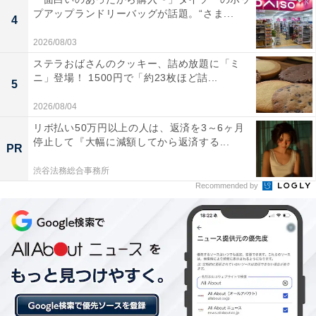
プアップランドリーバッグが話題。“さま...
4
2026/08/03
ステラおばさんのクッキー、詰め放題に「ミ
ニ」登場！ 1500円で「約23枚ほど詰...
5
「三朝温泉 三朝館」の口コミは？
2026/08/04
「三朝温泉 三朝館」には、以下のような口コミが寄せら
リボ払い50万円以上の人は、返済を3～6ヶ月
停止して『大幅に減額してから返済する...
れています。
PR
渋谷法務総合事務所
スタッフの親切で丁寧な接客や細やかな気遣いがう
Recommended by
れしい
広々とした露天風呂をはじめ多彩な湯船で贅沢な温
泉を満喫できる