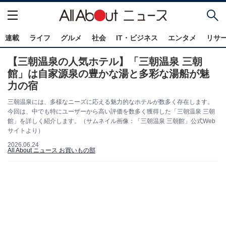
連載
ライフ
グルメ
社会
IT・ビジネス
エンタメ
リサ
【三朝温泉の人気ホテル】「三朝温泉 三朝
館」は自家源泉の豊かな湯と多彩な湯船が魅
力の宿
三朝温泉には、多様なニーズに応える魅力的なホテルが数多く存在します。
今回は、中でも特にユーザーから高い評価を数多く獲得した「三朝温泉 三朝
館」を詳しく紹介します。（サムネイル画像：「三朝温泉 三朝館」公式Web
サイトより）
2026.06.24
All About ニュース お買いもの部