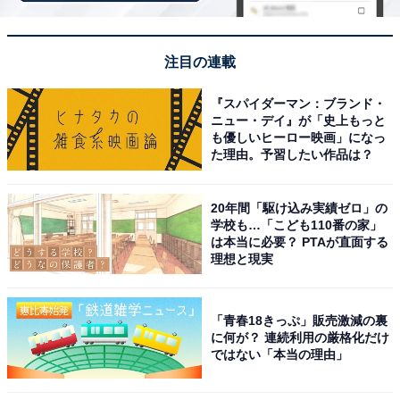
趣向を凝らした豪華な会席料理や種類豊富な朝食ビ
注目の連載
ュッフェが魅力
『スパイダーマン：ブランド・
ニュー・デイ』が「史上もっと
も優しいヒーロー映画」になっ
た理由。予習したい作品は？
20年間「駆け込み実績ゼロ」の
学校も…「こども110番の家」
は本当に必要？ PTAが直面する
理想と現実
「青春18きっぷ」販売激減の裏
に何が？ 連続利用の厳格化だけ
ではない「本当の理由」