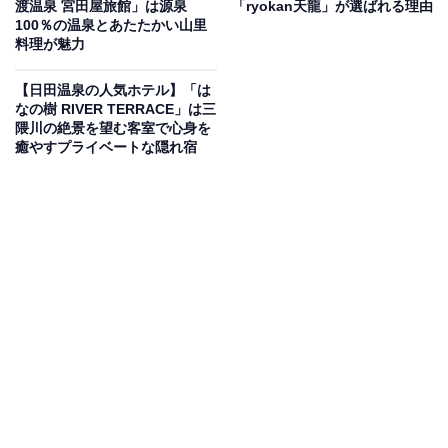
渡温泉 宮田屋旅館」は源泉
「ryokan天龍」が選ばれる理由
Amazonのセール商品から売れ筋ランキングまで、毎日のお買いも
100％の温泉とあたたかい山里
のがもっと楽しく、もっとお得になる情報をお届け。編集部員によ
料理が魅力
る独自レビューなど、ここでしか手に入らない情報も満載です。
...続きを読む
【日田温泉の人気ホテル】「は
※本記事で紹介している商品の購入やサービスの利用により、売上の一部が
なの樹 RIVER TERRACE」は三
オールアバウトに還元されることがあります。
隈川の絶景を望む客室で心身を
癒やすプライベートな隠れ宿
「三朝温泉 三朝館」は自家源泉の豊かな湯と多彩
な湯船が魅力の宿
「三朝温泉 三朝館」は、3本の自家源泉と三朝随一の湯
量を誇る天然温泉宿です。1000坪もの広大な日本庭園風
呂「庭の湯」や、岩肌を流れる源泉の滝を囲む「滝の
湯」では、多彩な湯船で源泉かけ流しの湯を堪能できま
す。食事には、地元素材を生かした四季彩豊かな会席料
理のほか、6つのテーマからなる六彩健美の朝食ビュッ
フェを楽しめます。