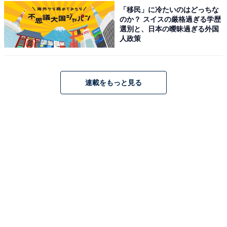
「移民」に冷たいのはどっちな
アクセス・料金・宿泊情報は？
のか？ スイスの厳格過ぎる学歴
選別と、日本の曖昧過ぎる外国
人政策
アクセス
所在地：鳥取県東伯郡三朝町山田174
連載をもっと見る
交通手段：中国自動車道「院庄IC」より国道179号経由
で約1時間10分、または山陰自動車道「泊・東郷IC」よ
り県道29号経由で約30分／倉吉駅より無料送迎バスで約
15〜20分（要事前予約）
料金
大人1名（参考価格）：34,650円
※料金は公式Webサイト参考価格
※プラン・部屋により価格は変動します
チェックイン・チェックアウト