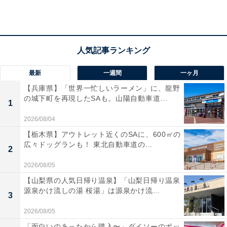
楽天トラベルでホテルを見る
最新
一週間
一ヶ月
【兵庫県】「世界一忙しいラーメン」に、龍野
の城下町を再現したSAも。山陽自動車道...
1
2026/08/04
【栃木県】アウトレット近くのSAに、600㎡の
広々ドッグランも！ 東北自動車道の...
2
2026/08/05
【山梨県の人気日帰り温泉】「山梨日帰り温泉
源泉かけ流しの湯 桜湯」は源泉かけ流...
3
2026/08/05
「面白いのあったから購入〜」ダイソーのポッ