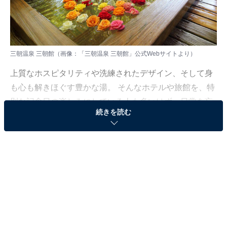
三朝温泉 三朝館（画像：「三朝温泉 三朝館」公式Webサイトより）
上質なホスピタリティや洗練されたデザイン、そして身
も心も解きほぐす豊かな湯。 そんなホテルや旅館を、特
別な記念日の楽しみにしている人も多いはず。日常を忘
続きを読む
れ、名湯に癒やされながら満たされる非日常の体験は、
何物にも代えがたい時間ですよね。しかし、近年では趣
向を凝らした温泉宿や人気のホテルも多く、どこに滞在
すればよいか迷ってしまう……そんな思いを抱えている
人もいるのではないでしょうか。
そんな人に向けて、All About ニュース編集部が厳選した
人気かつ評価の高い施設を厳選して紹介します。今回取