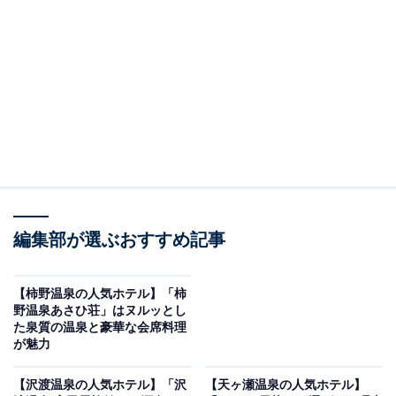
り上げるのは三朝温泉の「三朝温泉 三朝館」です。
※2026年6月時点で、楽天トラベル上の平均評価が4.0超
えのものを紹介しています
楽天トラベルでホテルを見る
編集部が選ぶおすすめ記事
【柿野温泉の人気ホテル】「柿
野温泉あさひ荘」はヌルッとし
た泉質の温泉と豪華な会席料理
が魅力
この記事の執筆者：
All About ニュース お買
いもの部
【沢渡温泉の人気ホテル】「沢
【天ヶ瀬温泉の人気ホテル】