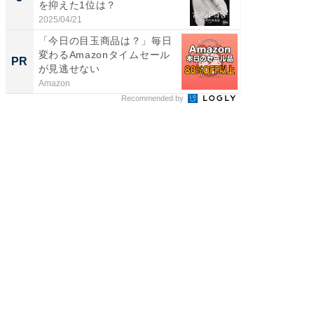
を抑えた1位は？
「鈴木
倒...
2025/04/21
2026/08/0
「今日の目玉商品は？」毎日
全国の
変わるAmazonタイムセール
付きの
PR
PR
が見逃せない
Amazon
COCO VIL
Recommended by