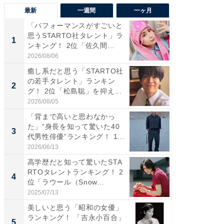
最新
一週間
一ヶ月
「パフォーマンスがすごいと
「癒し系
思うSTARTO社タレント」ラ
タレント
1
1
ンキング！ 2位「佐久間...
「井ノ原
2026/08/06
2026/08/0
癒し系だと思う「STARTO社
癒し系だ
の若手タレント」ランキン
の若手
2
2
グ！ 2位「松島聡」を抑え...
グ！ 2
2026/08/05
2026/08/0
「背まで高いと思わなかっ
ギャップ
た」“身長を知って驚いた40
RTO社
3
3
代男性俳優”ランキング！ 1...
キング！
2026/06/13
2026/08/0
高学歴だと知って驚いたSTA
「世界で
RTOタレントランキング！ 2
ARTO
4
4
位「ラウール（Snow...
グ！ 2
2025/07/13
2026/08/0
美しいと思う「昭和の女優」
身長を知
ランキング！ 「吉永小百合」
性俳優」
5
5