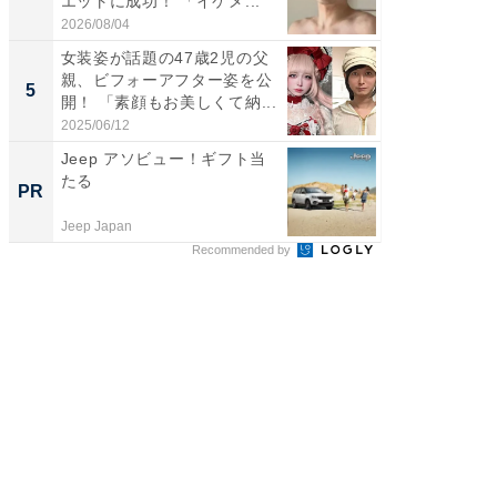
エットに成功！ 「イケメ...
ムキな姿
刃...
2026/08/04
2026/08/0
女装姿が話題の47歳2児の父
「2人と
親、ビフォーアフター姿を公
團十郎
5
5
開！ 「素顔もお美しくて納...
「後ろ
「...
2025/06/12
2026/08/0
Jeep アソビュー！ギフト当
すべて
たる
るその
PR
PR
Jeep Japan
COCO VIL
Recommended by