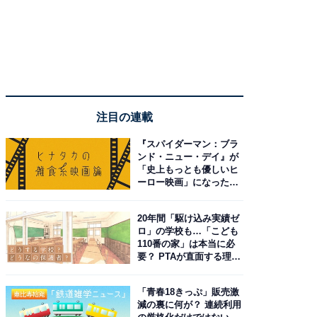
注目の連載
『スパイダーマン：ブラ
ンド・ニュー・デイ』が
「史上もっとも優しいヒ
ーロー映画」になった理
由。予習したい作品は？
20年間「駆け込み実績ゼ
ロ」の学校も…「こども
110番の家」は本当に必
要？ PTAが直面する理想
と現実
「青春18きっぷ」販売激
減の裏に何が？ 連続利用