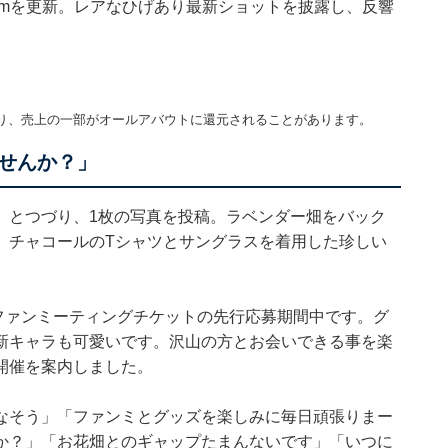
gramを更新。レアなひげあり最新ショットを披露し、反響
り、売上の一部がオールアバウトに還元されることがあります。
せんか？」
」とつづり、1枚の写真を投稿。ラベンダー畑をバック
。チャコールのTシャツとサングラスを着用した珍しい
。
れるファンミーティングチケットの先行応募期間中です。グ
新キャラも可愛いです。沢山の方とお会いできる事を楽
開催を案内しました。
なそう」「ファンミとグッズを楽しみに毎日頑張りまー
か？」「お花畑とのギャップたまんないです」「いつに