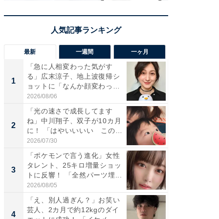
最新
一週間
一ヶ月
「急に人相変わった気がす
「さす
る」広末涼子、地上波復帰シ
は」高
1
1
ョットに「なんか顔変わっ
災地を
た」の...
「カ...
2026/08/06
2026/08/0
「光の速さで成長してます
「女の
ね」中川翔子、双子が10カ月
介、バ
2
2
に！ 「はやいいいい この
らのプレ
前...
愛...
2026/07/30
2026/08/0
「ポケモンで言う進化」女性
「好感
タレント、25キロ増量ショッ
や、“マ
3
3
トに反響！ 「全然パーツ埋...
画変更
財...
2026/08/05
2026/07/3
「え、別人過ぎん？」お笑い
「脚が
芸人、2カ月で約12kgのダイ
横川尚
4
4