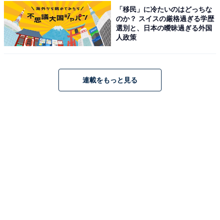
「移民」に冷たいのはどっちな
のか？ スイスの厳格過ぎる学歴
選別と、日本の曖昧過ぎる外国
人政策
木村拓哉さんに関する商品をAmazonで見る
連載をもっと見る
※回答者からのコメントは原文ママです
この記事の執筆者：
友野 カイ
フリーライター及び編集補佐。スポーツの現場を取材する傍ら、テ
レビ好きが高じて複数のエンタメメディアでも執筆。中でもお笑
い・バラエティ番組を網羅的に視聴し、エンタメ関連の情報収集源
...続きを読む
も大半がテレビから。宣伝会議「編集･ライター養成講座 総合コー
ス」修了。