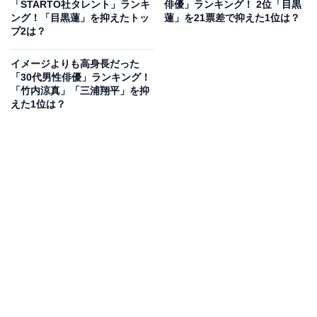
「STARTO社タレント」ランキ
俳優」ランキング！ 2位「目黒
（50代男性／愛知県）、「イメージよりも10cmくらい
ング！「目黒蓮」を抑えたトッ
蓮」を21票差で抑えた1位は？
高くて驚いたからです」（30代女性／宮城県）、「少年
プ2は？
っぽさや可愛らしさのある顔立ちの為、顔だけ見ると小
イメージよりも高身長だった
柄?中堅クラスの身長をイメージするから」（40代女性
「30代男性俳優」ランキング！
／埼玉県）、「顔が童顔なのに高い！と思い、びっくり
「竹内涼真」「三浦翔平」を抑
えた1位は？
しました」（30代女性／神奈川県）などのコメントが寄
せられました。
大倉忠義さんに関する商品をAmazonで見る