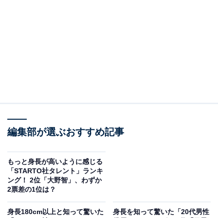
2位にランクインしたのは、大倉忠義さんです。
1985年生まれの大倉さんは、SUPER EIGHTのドラマー
として活動。2026年5月には、約1年ぶりとなる新曲『ダ
ンダーラ』を配信リリースしました。身長は180cmとい
編集部が選ぶおすすめ記事
う高身長の持ち主で、ほかのメンバーと並んだ際にもス
タイルの良さが際立ちます。しかし、甘いルックスや親
もっと身長が高いように感じる
しみやすいキャラクターの印象が強いため、小柄なイメ
「STARTO社タレント」ランキ
ング！ 2位「大野智」、わずか
ージを持っていたファンが多いようです。
2票差の1位は？
アンケートでは、「テレビで見るイメージより大きい」
身長180cm以上と知って驚いた
身長を知って驚いた「20代男性