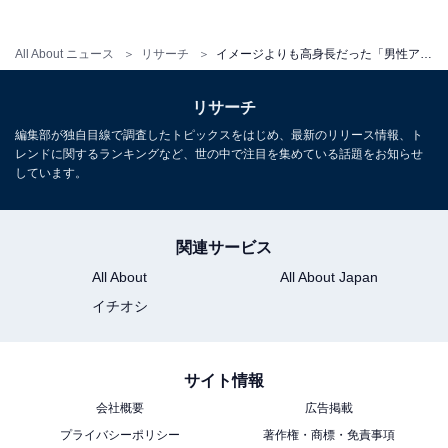
10位までの全ランキング結果を表
次ページ
で見る
All About ニュース
リサーチ
イメージよりも高身長だった「男性アイドル」ランキング！ 2位「大倉忠義」、では1位は？
リサーチ
編集部が独自目線で調査したトピックスをはじめ、最新のリリース情報、ト
レンドに関するランキングなど、世の中で注目を集めている話題をお知らせ
しています。
関連サービス
All About
All About Japan
イチオシ
サイト情報
会社概要
広告掲載
こちらもおすすめ
プライバシーポリシー
著作権・商標・免責事項