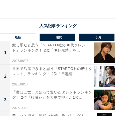
最新
一週間
一ヶ月
癒し系だと思う「STARTO社の30代タレン
ト」ランキング！ 2位「伊野尾慧」を...
1
2026/08/07
1位：木村拓哉／176cm／55票
世界で活躍できると思う「STARTO社の若手タ
レント」ランキング！ 2位「目黒蓮...
2
2026/08/07
「実は二世」と知って驚いたタレントランキン
グ！ 2位「杉咲花」を大差で抑えた1位...
3
2025/11/07
美しいと思う「昭和の女優」ランキング！