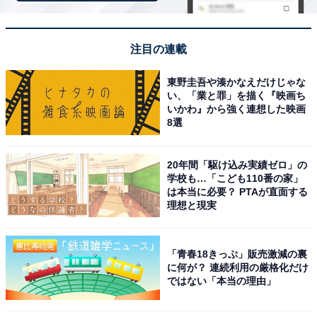
長年にわたり一世を風靡（ふうび）。現在も俳優として
ドラマや映画への出演はもちろん、話題のテレビCMに
注目の連載
も多数出演しています。身長は176cmとやや高めで、ど
んな衣装も着こなし、カメラの前に立つだけでスターの
東野圭吾や湊かなえだけじゃな
い、「業と罪」を描く『映画ち
オーラが漂います。しかし、画面越しのイメージでは実
いかわ』から強く連想した映画
際より小柄に感じていたという声が目立ちました。
8選
アンケート回答者からは、「木村拓哉さんはもっと低い
20年間「駆け込み実績ゼロ」の
と思っていた」（40代男性／和歌山県）、「共演者と並
学校も…「こども110番の家」
は本当に必要？ PTAが直面する
んだ時にもっと背が低く見えるので，イメージより高身
理想と現実
長なんだと思いました」（50代女性／愛知県）、「印象
的にそこまで大きく思っていなくて、芸能人って思って
「青春18きっぷ」販売激減の裏
たより高身長なんだなと思った」（50代男性／埼玉
に何が？ 連続利用の厳格化だけ
県）、「テレビで見るとそんな感じしなかったので数字
ではない「本当の理由」
は大きいと思った」(20代男性／石川県)などの理由があ
がりました。