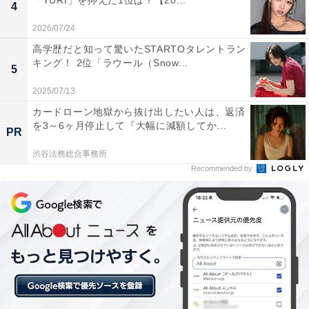
「YURI」を抑えた1位は？【20...
4
らです」（30代女性／愛知県）
2026/07/24
高学歴だと知って驚いたSTARTOタレントラン
キング！ 2位「ラウール（Snow...
5
2025/07/13
カードローン地獄から抜け出したい人は、返済
を3～6ヶ月停止して『大幅に減額してか...
PR
渋谷法務総合事務所
Recommended by
1位：宇野実彩子（ミュージシャン／AAA）／136
票