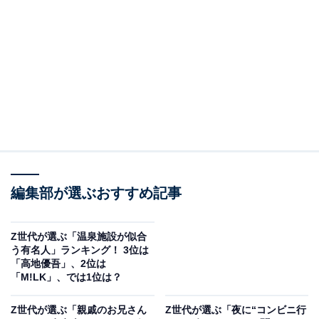
2位：松たか子（女性俳優／歌手）※後に転校／57
票
編集部が選ぶおすすめ記事
Z世代が選ぶ「温泉施設が似合
う有名人」ランキング！ 3位は
「高地優吾」、2位は
View this post on Instagram
「M!LK」、では1位は？
Z世代が選ぶ「親戚のお兄さん
Z世代が選ぶ「夜に“コンビニ行