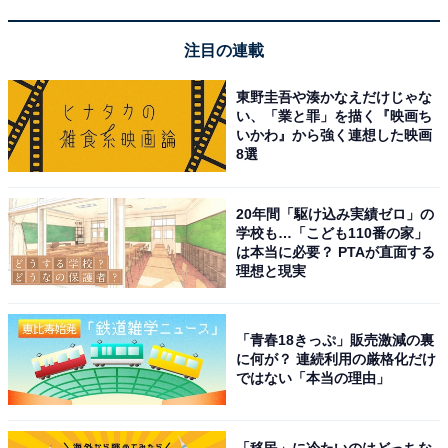
注目の連載
東野圭吾や湊かなえだけじゃな
い、「業と罪」を描く『映画ち
いかわ』から強く連想した映画
8選
20年間「駆け込み実績ゼロ」の
学校も…「こども110番の家」
は本当に必要？ PTAが直面する
理想と現実
View this post on Instagram
「青春18きっぷ」販売激減の裏
に何が？ 連続利用の厳格化だけ
ではない「本当の理由」
「移民」に冷たいのはどっちな