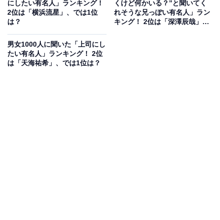
にしたい有名人」ランキング！
くけど何かいる？”と聞いてく
2位は「横浜流星」、では1位
れそうな兄っぽい有名人」ラン
は？
キング！ 2位は「深澤辰哉」、
1位は？
男女1000人に聞いた「上司にし
たい有名人」ランキング！ 2位
は「天海祐希」、では1位は？
2位にランクインしたのは、俳優や歌手として活躍する
松たか子氏です。数々の名作ドラマや映画、舞台で圧倒
的な演技力を披露し、日本を代表する実力派女優として
高い評価を得ています。凛とした上品な佇まいと、お嬢
様学校の背景を感じさせる気品あるオーラが、幅広い世
代から長く愛され支持を集めています。
回答者コメント