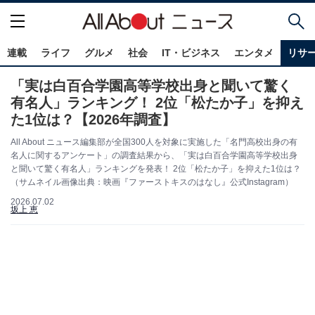
連載
ライフ
グルメ
社会
IT・ビジネス
エンタメ
リサ
「実は白百合学園高等学校出身と聞いて驚く
有名人」ランキング！ 2位「松たか子」を抑え
た1位は？【2026年調査】
All About ニュース編集部が全国300人を対象に実施した「名門高校出身の有
名人に関するアンケート」の調査結果から、「実は白百合学園高等学校出身
と聞いて驚く有名人」ランキングを発表！ 2位「松たか子」を抑えた1位は？
（サムネイル画像出典：映画『ファーストキスのはなし』公式Instagram）
2026.07.02
坂上 恵