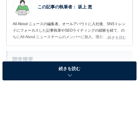
この記事の執筆者：
坂上 恵
All About ニュースの編集者。オールアバウトに入社後、SNSトレン
ドにフォーカスした記事執筆やSEOライティングの経験を経て、の
ちにAll About ニュースチームのメンバーに加入。現在は旅行・カル
...続きを読む
チャー・エンタメなどを中心に企画編集を担当。東京都出身。居酒
屋巡りとスポーツ観戦が生きがい。
調査概要
続きを読む
調査期間：2026年6月17日
調査方法：インターネット調査
調査対象：全国10～70代の男女300人
※本調査は全国300人を対象に実施したもので、結
果は回答者の意見を集計したものであり、全体の意
見を断定的に示すものではありません