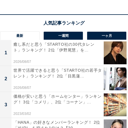
「伝統ある名門校というイメージが強く、知的なお
嬢様の雰囲気と松さんの繊細で力強い演技が結びつ
いたからです。学校の校風と、松さんが持つ凛とし
た品格が非常によく合っていると感じています」
（40代男性／北海道）
最新
一週間
一ヶ月
癒し系だと思う「STARTO社の30代タレン
ト」ランキング！ 2位「伊野尾慧」を...
1
「芸能一家に生まれ、可憐で優雅なイメージの松た
2026/08/07
か子さんが、お嬢様学校の代名詞である白百合学園
世界で活躍できると思う「STARTO社の若手タ
の出身であると聞き、その気品ある佇まいと完璧に
レント」ランキング！ 2位「目黒蓮...
2
一致していて、とても納得感があり驚いたからで
2026/08/07
す」（40代女性／鹿児島県）
価格が安いと思う「ホームセンター」ランキン
グ！ 3位「コメリ」、2位「コーナン」...
3
2023/03/02
「芸能一家のイメージが強かったため、名門女子校
「HANA」の好きなメンバーランキング！ 2位
の白百合学園に通っていたと知って意外に感じたか