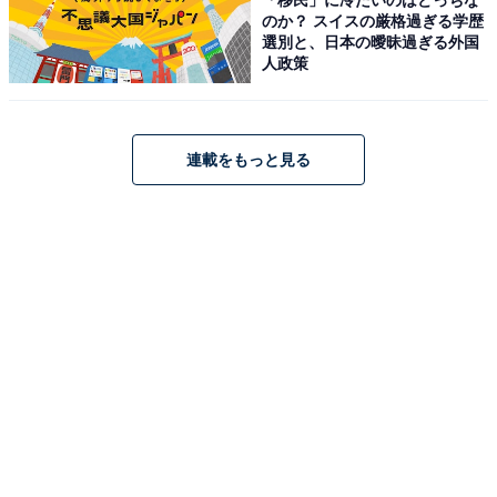
のか？ スイスの厳格過ぎる学歴
選別と、日本の曖昧過ぎる外国
人政策
見事1位に輝いたのは、アーティストの宇野実彩子氏で
連載をもっと見る
す。パフォーマンスグループ「AAA」のメンバーとして
一世を風靡し、その卓越した歌唱力とダンス、華やかな
ビジュアルで多くのファンを熱狂させました。ステージ
で見せるアクティブな魅力と、伝統ある名門お嬢様校の
背景というギャップが広く支持されています。
回答者コメント
「好きなアーティストの1人だったのですが、初め
て知って驚きました。あまり女子校に通われてるイ
メージがなかったです」（20代女性／宮崎県）