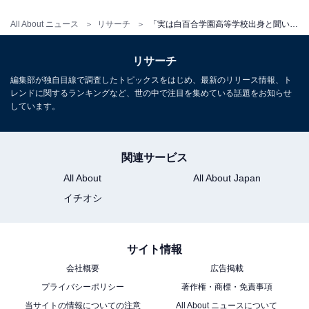
All About ニュース
リサーチ
「実は白百合学園高等学校出身と聞いて驚く有名人」ランキング！ 2位「松たか子」を抑えた1位は？【2026年調査】
「男女混合パフォーマンスグループのメインボーカ
リサーチ
ルとして、華やかでファッショナブルな活動を続け
編集部が独自目線で調査したトピックスをはじめ、最新のリリース情報、ト
てきた印象が強いため、お嬢様学校として有名な白
レンドに関するランキングなど、世の中で注目を集めている話題をお知らせ
百合学園の出身であることに驚いた。激しいダンス
しています。
や歌の活動のルーツに、お嬢様としての教養や気品
がある点が格好良い」（60代男性／大阪府）
関連サービス
All About
All About Japan
イチオシ
「アーティスト活動のイメージが強く、伝統あるお
嬢様学校の出身とは意外だったため」（40代女性／
大阪府）
サイト情報
会社概要
広告掲載
プライバシーポリシー
著作権・商標・免責事項
当サイトの情報についての注意
All About ニュースについて