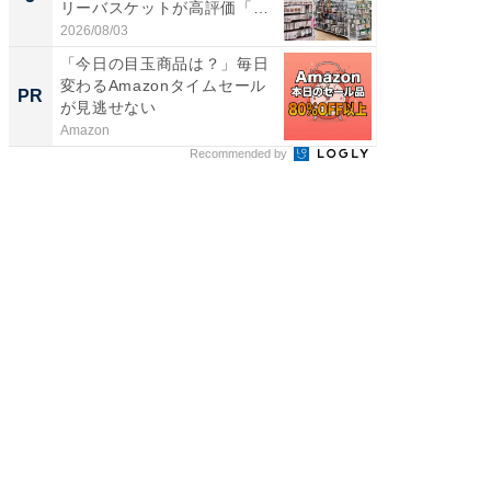
リーバスケットが高評価「使
は和の
わ...
が...
2026/08/03
2026/08/0
「今日の目玉商品は？」毎日
すべて
変わるAmazonタイムセール
るその
PR
PR
が見逃せない
Amazon
COCO VIL
Recommended by