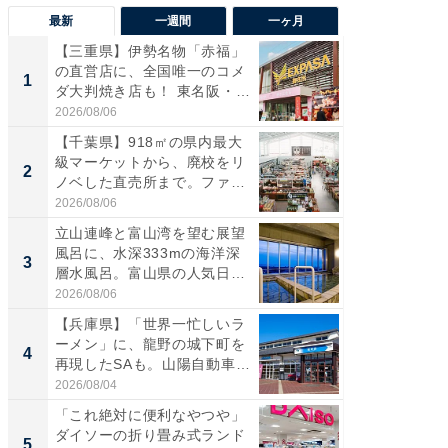
最新
一週間
一ヶ月
【三重県】伊勢名物「赤福」
【兵庫
の直営店に、全国唯一のコメ
ーメン
1
1
ダ大判焼き店も！ 東名阪・
再現した
伊...
道...
2026/08/06
2026/08/0
【千葉県】918㎡の県内最大
【三重
級マーケットから、廃校をリ
「鈴鹿天
2
2
ノベした直売所まで。ファ
は100
ー...
2026/08/06
2026/08/0
立山連峰と富山湾を望む展望
ステラ
風呂に、水深333mの海洋深
詰め放題
3
3
層水風呂。富山県の人気日
00円で「
帰...
2026/08/06
2026/08/0
【兵庫県】「世界一忙しいラ
「ミニオ
ーメン」に、龍野の城下町を
ッグ！ 
4
4
再現したSAも。山陽自動車
ど、夏限
道...
2026/08/04
2026/08/0
「これ絶対に便利なやつや」
【埼玉
ダイソーの折り畳み式ランド
「行田天
5
5