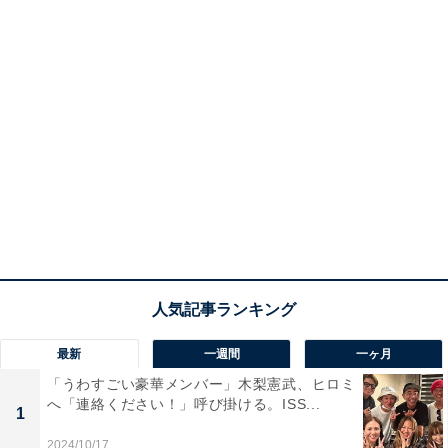
最新
一週間
一ヶ月
「うわすごい豪華メンバー」木梨憲武、ヒロミ
へ「連絡ください！」呼び掛ける。ISS...
1
2024/10/17