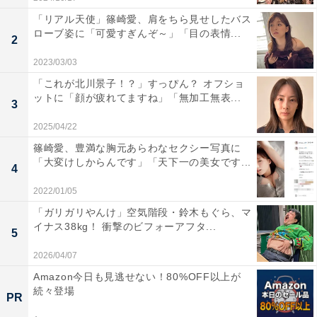
「リアル天使」篠崎愛、肩をちら見せしたバス
ローブ姿に「可愛すぎんぞ～」「目の表情...
2
2023/03/03
「これが北川景子！？」すっぴん？ オフショ
ットに「顔が疲れてますね」「無加工無表...
3
2025/04/22
篠崎愛、豊満な胸元あらわなセクシー写真に
「大変けしからんです」「天下一の美女です...
4
2022/01/05
「ガリガリやんけ」空気階段・鈴木もぐら、マ
イナス38kg！ 衝撃のビフォーアフタ...
5
2026/04/07
Amazon今日も見逃せない！80%OFF以上が
続々登場
PR