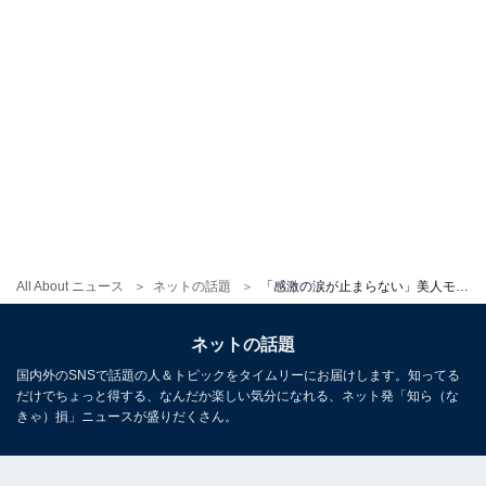
All About ニュース
ネットの話題
「感激の涙が止まらない」美人モデル、プロサッカー選手とのウエディングフォト公開「W杯と被せたの？」
ネットの話題
国内外のSNSで話題の人＆トピックをタイムリーにお届けします。知ってる
だけでちょっと得する、なんだか楽しい気分になれる、ネット発「知ら（な
きゃ）損」ニュースが盛りだくさん。