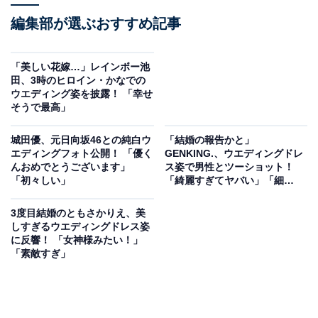
編集部が選ぶおすすめ記事
「美しい花嫁…」レインボー池
田、3時のヒロイン・かなでの
ウエディング姿を披露！ 「幸せ
そうで最高」
城田優、元日向坂46との純白ウ
「結婚の報告かと」
エディングフォト公開！ 「優く
GENKING.、ウエディングドレ
んおめでとうございます」
ス姿で男性とツーショット！
「初々しい」
「綺麗すぎてヤバい」「細
い！」
3度目結婚のともさかりえ、美
しすぎるウエディングドレス姿
に反響！ 「女神様みたい！」
「素敵すぎ」