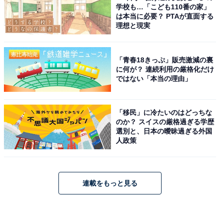
学校も…「こども110番の家」
は本当に必要？ PTAが直面する
理想と現実
「青春18きっぷ」販売激減の裏
に何が？ 連続利用の厳格化だけ
ではない「本当の理由」
「移民」に冷たいのはどっちな
のか？ スイスの厳格過ぎる学歴
選別と、日本の曖昧過ぎる外国
人政策
連載をもっと見る