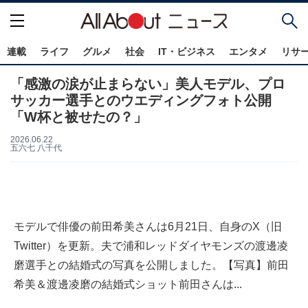
連載
ライフ
グルメ
社会
IT・ビジネス
エンタメ
リサ
「感激の涙が止まらない」美人モデル、プロ
サッカー選手とのウエディングフォト公開
「W杯と被せたの？」
2026.06.22
五六七 八千代
モデルで俳優の前田希美さんは6月21日、自身のX（旧
Twitter）を更新。夫で浦和レッドダイヤモンズの渡邊凌
磨選手との結婚式の写真を公開しました。【写真】前田
希美＆渡邊凌磨の結婚式ショット前田さんは...