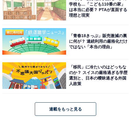
学校も…「こども110番の家」
は本当に必要？ PTAが直面する
理想と現実
「青春18きっぷ」販売激減の裏
に何が？ 連続利用の厳格化だけ
ではない「本当の理由」
「移民」に冷たいのはどっちな
のか？ スイスの厳格過ぎる学歴
選別と、日本の曖昧過ぎる外国
人政策
連載をもっと見る