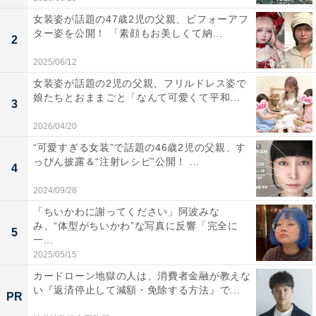
女装姿が話題の47歳2児の父親、ビフォーアフ
ター姿を公開！ 「素顔もお美しくて納...
2
2025/06/12
女装姿が話題の2児の父親、フリルドレス姿で
娘たちとおままごと「なんて可愛くて平和...
3
2026/04/20
“可愛すぎる女装”で話題の46歳2児の父親、す
っぴん披露＆“注射レシピ”公開！ ...
4
2024/09/28
「ちいかわに謝ってください」阿波みな
み、“体型がちいかわ”な写真に反響「完全に
5
一...
2025/05/15
カードローン地獄の人は、消費者金融が教えな
い『返済停止して減額・免除する方法』で...
PR