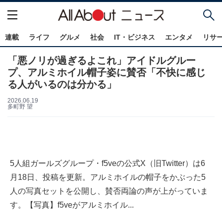
連載
ライフ
グルメ
社会
IT・ビジネス
エンタメ
リサ
「悪ノリが過ぎるよこれ」アイドルグルー
プ、アルミホイル帽子姿に賛否「不快に感じ
る人がいるのは分かる」
2026.06.19
多町野 望
5人組ガールズグループ・f5veの公式X（旧Twitter）は6
月18日、投稿を更新。アルミホイルの帽子をかぶった5
人の写真セットを公開し、賛否両論の声が上がっていま
す。【写真】f5veがアルミホイル...