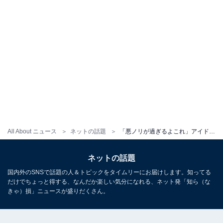
All About ニュース
ネットの話題
「悪ノリが過ぎるよこれ」アイドルグループ、アルミホイル帽子姿に賛否「不快に感じる人がいるのは分かる」
ネットの話題
国内外のSNSで話題の人＆トピックをタイムリーにお届けします。知ってる
だけでちょっと得する、なんだか楽しい気分になれる、ネット発「知ら（な
きゃ）損」ニュースが盛りだくさん。