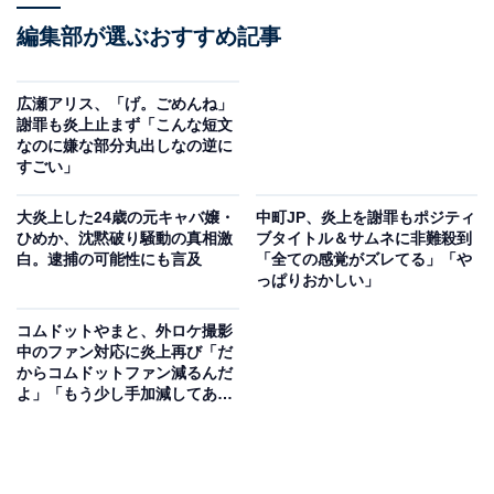
編集部が選ぶおすすめ記事
広瀬アリス、「げ。ごめんね」
謝罪も炎上止まず「こんな短文
なのに嫌な部分丸出しなの逆に
すごい」
大炎上した24歳の元キャバ嬢・
中町JP、炎上を謝罪もポジティ
ひめか、沈黙破り騒動の真相激
ブタイトル＆サムネに非難殺到
白。逮捕の可能性にも言及
「全ての感覚がズレてる」「や
っぱりおかしい」
コムドットやまと、外ロケ撮影
中のファン対応に炎上再び「だ
からコムドットファン減るんだ
よ」「もう少し手加減してあげ
な」