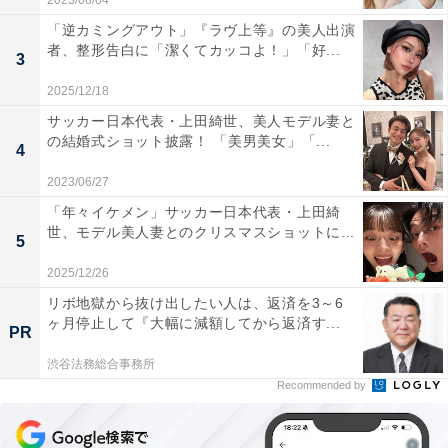
2023/08/04
「逆カミングアウト」『ラヴ上等』の美人出演
者、整形告白に「潔くてカッコよ！」「好...
3
2025/12/18
サッカー日本代表・上田綺世、美人モデル妻と
の結婚式ショット披露！ 「美男美女」「...
4
2023/06/27
「年々イケメン」サッカー日本代表・上田綺
世、モデル美人妻とのクリスマスショットに...
5
2025/12/26
リボ地獄から抜け出したい人は、返済を3～6
ヶ月停止して『大幅に減額してから返済す...
PR
渋谷法務総合事務所
Recommended by