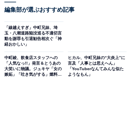
編集部が選ぶおすすめ記事
「線越えすぎ」中町兄妹、埼
玉・八潮道路陥没巡る不適切言
動を謝罪も引退勧告相次ぐ「神
経おかしい」
中町綾、飲食店スタッフへの
ヒカル、中町兄妹の“大炎上”に
「人気なっ!!」発言＆とうあの
言及「人事とは思えへん」
大笑いに物議。ジュキヤ「女の
「YouTuberなんてみんな似た
嫉妬」「吐き気がする」燃料投
ようなもん」
下で大炎上