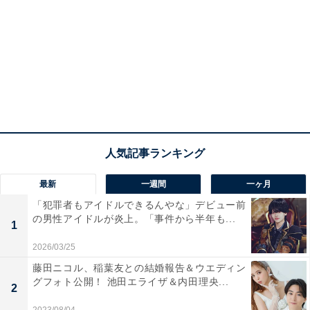
最新
一週間
一ヶ月
「犯罪者もアイドルできるんやな」デビュー前
の男性アイドルが炎上。「事件から半年も...
1
2026/03/25
藤田ニコル、稲葉友との結婚報告＆ウエディン
グフォト公開！ 池田エライザ＆内田理央...
2