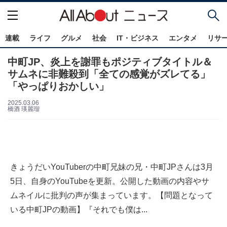
連載
ライフ
グルメ
社会
IT・ビジネス
エンタメ
リサ
中町JP、炎上を謝罪もポジティブタイトル＆
サムネに非難殺到「全ての感覚がズレてる」
「やっぱりおかしい」
2025.03.06
橋酒 瑛麗瑠
きょうだいYouTuberの中町兄妹の兄・中町JPさんは3月
5日、自身のYouTubeを更新。公開した動画の内容やサ
ムネイルに批判の声が集まっています。【問題となって
いる中町JPの動画】『それでも僕は...