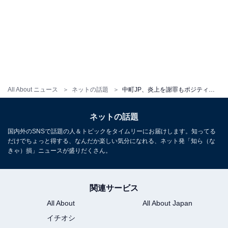
All About ニュース
ネットの話題
中町JP、炎上を謝罪もポジティブタイトル＆サムネに非難殺到「全ての感覚がズレてる」「やっぱりおかしい」
ネットの話題
国内外のSNSで話題の人＆トピックをタイムリーにお届けします。知ってる
だけでちょっと得する、なんだか楽しい気分になれる、ネット発「知ら（な
きゃ）損」ニュースが盛りだくさん。
関連サービス
All About
All About Japan
イチオシ