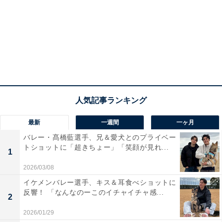
最新
一週間
一ヶ月
バレー・髙橋藍選手、兄＆愛犬とのプライベー
トショットに「超きちょー」「笑顔が見れ...
1
2026/03/08
イケメンバレー選手、キス＆耳食べショットに
反響！ 「なんなのーこのイチャイチャ感...
2
2026/01/29