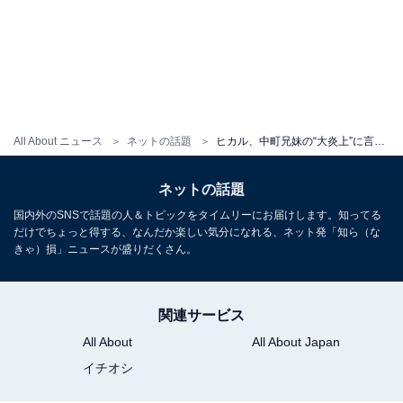
All About ニュース
ネットの話題
ヒカル、中町兄妹の“大炎上”に言及「人事とは思えへん」「YouTuberなんてみんな似たようなもん」
ネットの話題
国内外のSNSで話題の人＆トピックをタイムリーにお届けします。知ってる
だけでちょっと得する、なんだか楽しい気分になれる、ネット発「知ら（な
きゃ）損」ニュースが盛りだくさん。
関連サービス
All About
All About Japan
イチオシ