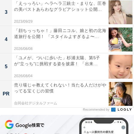
「えっっろい」ヘラヘラ三銃士・まりな、圧巻
の美バストあらわなグラビアショット公開...
3
2023/09/29
「顔ちっっちゃ！」藤田ニコル、娘と初の北海
道旅行を公開！ 「スタイルよすぎるよ〜...
4
2026/08/08
「ユメが、ついに歩いた」杉浦太陽、第5子
が“立っち”に挑戦する姿を披露！ 「出来...
5
2026/08/04
売り場じゃ教えてくれない！当たる人だけがや
ってる宝くじの習慣
PR
合同会社デジタルファーム
Recommended by