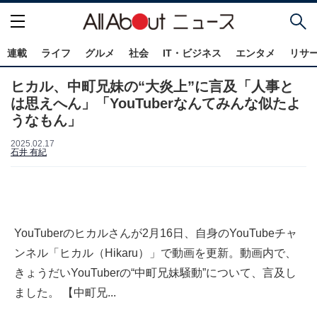
連載
ライフ
グルメ
社会
IT・ビジネス
エンタメ
リサ
ヒカル、中町兄妹の“大炎上”に言及「人事と
は思えへん」「YouTuberなんてみんな似たよ
うなもん」
2025.02.17
石井 有紀
YouTuberのヒカルさんが2月16日、自身のYouTubeチャ
ンネル「ヒカル（Hikaru）」で動画を更新。動画内で、
きょうだいYouTuberの“中町兄妹騒動”について、言及し
ました。 【中町兄...