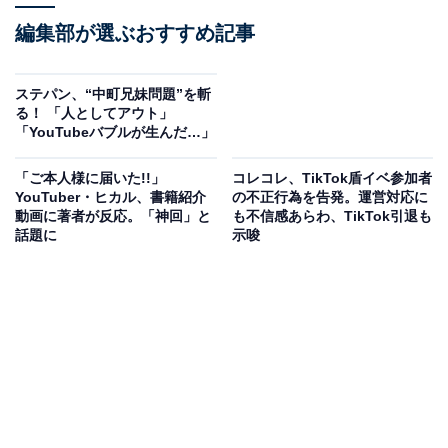
編集部が選ぶおすすめ記事
ステパン、“中町兄妹問題”を斬
る！ 「人としてアウト」
「YouTubeバブルが生んだ…」
「ご本人様に届いた!!」
コレコレ、TikTok盾イベ参加者
YouTuber・ヒカル、書籍紹介
の不正行為を告発。運営対応に
動画に著者が反応。「神回」と
も不信感あらわ、TikTok引退も
話題に
示唆