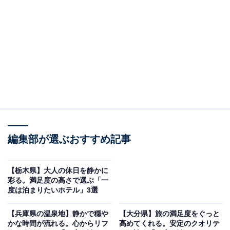
「花巻温泉郷 山の神温泉 優香苑」は宮大工が手掛
けた意匠と名湯が自慢
編集部が選ぶおすすめ記事
【栃木県】大人の休日を静かに
彩る。満足度の高さで選ぶ「一
度は泊まりたいホテル」3選
【兵庫県の温泉地】静かで穏や
【大分県】旅の満足度をぐっと
花巻温泉郷 山の神温泉 優香苑（画像：「花巻温泉郷 山の神温泉 優香苑」公
式Webサイトより）
かな時間が流れる。心からリフ
高めてくれる。安定のクオリテ