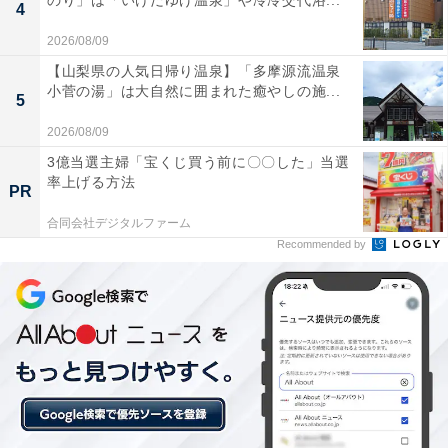
のり」は「いけだゆげ温泉」や冷冷交代浴...
4
※プランにより時間が異なる可能性があります
2026/08/09
あわせて読みたい
【山梨県の人気日帰り温泉】「多摩源流温泉
小菅の湯」は大自然に囲まれた癒やしの施...
【岩手県の人気ホテル】「花巻温泉郷 山の神
5
温泉 優香苑」は宮大工が手掛けた豪華な意匠
2026/08/09
とトロトロの美肌湯が魅力
3億当選主婦「宝くじ買う前に〇〇した」当選
率上げる方法
PR
合同会社デジタルファーム
Recommended by