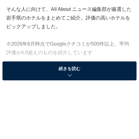
そんな人に向けて、All About ニュース編集部が厳選した
岩手県のホテルをまとめてご紹介。評価の高いホテルを
ピックアップしました。
※2026年6月時点でGoogleクチコミが500件以上、平均
評価が4.0超えのものを紹介しています
続きを読む
この記事の執筆者：
All About ニュース お買
いもの部
Amazonのセール商品から売れ筋ランキングまで、毎日のお買いも
のがもっと楽しく、もっとお得になる情報をお届け。編集部員によ
る独自レビューなど、ここでしか手に入らない情報も満載です。
...続きを読む
※本記事で紹介している商品の購入やサービスの利用により、売上の一部が
オールアバウトに還元されることがあります。