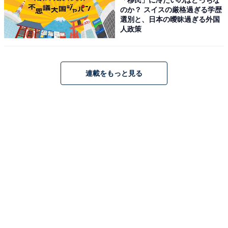
のか？ スイスの厳格過ぎる学歴
志戸平温泉 湯の杜 ホテル志戸平（画像：「志戸平温泉 湯の杜 ホテル志戸
選別と、日本の曖昧過ぎる外国
平」公式Webサイトより）
人政策
「志戸平温泉 湯の杜 ホテル志戸平」は、豊沢川のほとり
に位置する、自然豊かな渓流リゾートです。全長25mの
大浴場「天河の湯」や、自然と一体になれる露天風呂な
連載をもっと見る
どで心ゆくまで堪能できます。食事はライブキッチンが
自慢のブッフェレストラン「ヒカリノモリ」にて、出来
たての多彩な料理を味わえるのが魅力。お子様連れに嬉
しい「丘の広場」や「あそびの森」などの施設も充実し
ており、3世代で楽しめる温泉宿です。
楽天トラベルでホテルを見る