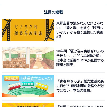
注目の連載
「志戸平温泉 湯の杜 ホテル志戸平」は渓流の癒や
しと食のワクワク体験が魅力
東野圭吾や湊かなえだけじゃな
い、「業と罪」を描く『映画ち
いかわ』から強く連想した映画
8選
20年間「駆け込み実績ゼロ」の
学校も…「こども110番の家」
は本当に必要？ PTAが直面する
理想と現実
「青春18きっぷ」販売激減の裏
に何が？ 連続利用の厳格化だけ
ではない「本当の理由」
「移民」に冷たいのはどっちな