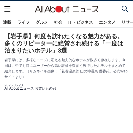
連載
ライフ
グルメ
社会
IT・ビジネス
エンタメ
リサ
【岩手県】何度も訪れたくなる魅力がある。
多くのリピーターに絶賛され続ける「一度は
泊まりたいホテル」3選
岩手県には、多様なニーズに応える魅力的なホテルが数多く存在します。今
回は、中でも特にユーザーから高い評価を数多く獲得したホテルをまとめて
紹介します。（サムネイル画像：「花巻温泉郷 山の神温泉 優香苑」公式Web
サイトより）
2026.06.23
All About ニュース お買いもの部