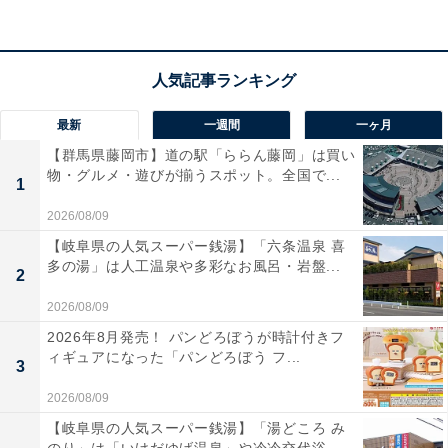
アクセス
所在地：岩手県花巻市下シ沢字中野53番地1
交通手段：JR花巻駅東口より無料シャトルバスで約45分
最新
一週間
一ヶ月
／JR新花巻駅西口より無料シャトルバスで約50分（※バ
【群馬県藤岡市】道の駅「ららん藤岡」は買い
スは要予約）／東北自動車道花巻南ICより車で約20分
物・グルメ・遊びが揃うスポット。全国で...
1
2026/08/09
料金
【岐阜県の人気スーパー銭湯】「六条温泉 喜
大人1名（参考価格）：2万2000円
多の湯」は人工温泉や多彩なお風呂・岩盤...
2
※料金は公式Webサイト参考価格
2026/08/09
※プラン・部屋により価格は変動します
2026年8月発売！ パンどろぼうが時計付きフ
ィギュアになった「パンどろぼう フ...
3
チェックイン・チェックアウト
2026/08/09
チェックイン：15:00
【岐阜県の人気スーパー銭湯】「湯どころ み
チェックアウト：10:00