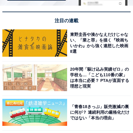
注目の連載
東野圭吾や湊かなえだけじゃな
い、「業と罪」を描く『映画ち
いかわ』から強く連想した映画
8選
20年間「駆け込み実績ゼロ」の
学校も…「こども110番の家」
は本当に必要？ PTAが直面する
理想と現実
「青春18きっぷ」販売激減の裏
に何が？ 連続利用の厳格化だけ
にごり湯の宿 赤城温泉ホテル（画像：「にごり湯の宿 赤城温泉ホテル」公
式Webサイトより）
ではない「本当の理由」
「にごり湯の宿 赤城温泉ホテル」は、赤城山の中腹に佇