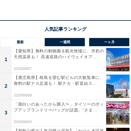
所在地：群馬県吾妻郡草津町433
交通手段：ＪＲ吾妻線長野原草津口駅から車で20分。／
草津温泉バスターミナルより送迎
料金
最新
一週間
一ヶ月
【愛知県】無料の動物園＆観光牧場に、市初の
大人1名（参考価格）：1万9800円
天然温泉も！ 高速道路のハイウェイオア...
1
※料金は公式Webサイト参考価格
※プラン・部屋により価格は変動します
2026/08/07
【鹿児島県】桜島を望む駅ビルの大観覧車に、
無料の駅ナカ足湯も！ 駅ナカ・駅直結ス...
チェックイン・チェックアウト
2
チェックイン：14:00
2026/08/08
チェックアウト：10:00
「面白いのあったから購入〜」ダイソーのポッ
プアップランドリーバッグが話題。“さま...
※プランにより時間が異なる可能性があります
3
2026/08/03
あわせて読みたい
【和歌山県の人気日帰り温泉】「かつらぎ温泉