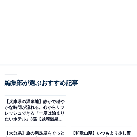
「望雲」は2種の源泉と美味しい食事が魅力
編集部が選ぶおすすめ記事
【兵庫県の温泉地】静かで穏や
かな時間が流れる。心からリフ
レッシュできる「一度は泊まり
たいホテル」3選【城崎温泉・
望雲（画像：「望雲」公式Webサイトより）
有馬温泉】
「望雲」は、慶長3年創業の歴史ある旅館です。「万代
【大分県】旅の満足度をぐっと
【和歌山県】いつもより少し贅