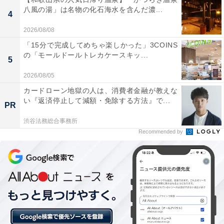
【草津温泉の人気ホテル】「望雲」は2種の
八風の湯」は名物の化石海水を含んだ濃...
4
源泉と美味しい食事が魅力
2026/08/08
「15分で完成してめちゃ楽しかった」3COINS
の「モールドールトレカケースキッ...
5
2026/08/05
カードローン地獄の人は、消費者金融が教えな
い『返済停止して減額・免除する方法』で...
PR
渋谷法務総合事務所
Recommended by
「にごり湯の宿 赤城温泉ホテル」は濃厚なにごり
湯が魅力