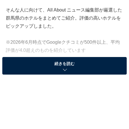
そんな人に向けて、All About ニュース編集部が厳選した
群馬県のホテルをまとめてご紹介。評価の高いホテルを
ピックアップしました。
※2026年6月時点でGoogleクチコミが500件以上、平均
評価が4.0超えのものを紹介しています
続きを読む
この記事の執筆者：
All About ニュース お買
いもの部
Amazonのセール商品から売れ筋ランキングまで、毎日のお買いも
のがもっと楽しく、もっとお得になる情報をお届け。編集部員によ
る独自レビューなど、ここでしか手に入らない情報も満載です。
...続きを読む
※本記事で紹介している商品の購入やサービスの利用により、売上の一部が
オールアバウトに還元されることがあります。