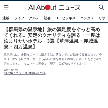
連載
ライフ
グルメ
社会
IT・ビジネス
エンタメ
リサ
【群馬県の温泉地】旅の満足度をぐっと高め
てくれる。安定のクオリティを誇る「一度は
泊まりたいホテル」3選【草津温泉・赤城温
泉・四万温泉】
群馬県には、多様なニーズに応える魅力的なホテルが数多く存在します。今
回は、中でも特にユーザーから高い評価を数多く獲得したホテルをまとめて
紹介します。（サムネイル画像：「望雲」公式Webサイトより）
2026.06.22
All About ニュース お買いもの部