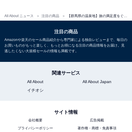
所在地：群馬県前橋市苗ヶ島町甲2031
All About ニュース
注目の商品
【群馬県の温泉地】旅の満足度をぐっと高めてくれる。安定のクオリティを誇る「一度は泊まりたいホテル」3選【草津温泉・赤城温泉・四万温泉】
交通手段：JR前橋駅からタクシーで約50分／北関東自動
車道伊勢崎ICから車で約40分／関越自動車道赤城ICから
注目の商品
車で約40分
Amazonや楽天のセール商品紹介から専門家による独自レビューまで、毎日の
お買いものがもっと楽しく、もっとお得になる注目の商品情報をお届け。見
料金
逃したくない大規模セールの情報も満載です。
大人1名（参考価格）：19,910円
※料金は公式Webサイト参考価格
関連サービス
※プラン・部屋により価格は変動します
All About
All About Japan
イチオシ
チェックイン・チェックアウト
チェックイン：15:00
サイト情報
チェックアウト：10:00
会社概要
広告掲載
※プランにより時間が異なる可能性があります
プライバシーポリシー
著作権・商標・免責事項