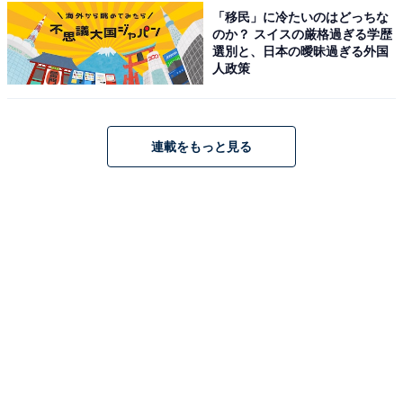
む秘湯の宿です。最大の自慢は、空気に触れると「にご
「移民」に冷たいのはどっちな
のか？ スイスの厳格過ぎる学歴
り湯」に変化する天然温泉。「美肌の湯」とも呼ばれる
選別と、日本の曖昧過ぎる外国
炭酸水素塩温泉を4つの貸切風呂で楽しめます。食事は
人政策
「上州牛」「赤城牛」「赤城地鶏」といった地元食材を
活かした料理を堪能でき、静かな山あいで心安らぐひと
ときを過ごせます。
連載をもっと見る
楽天トラベルでホテルを見る
アクセス