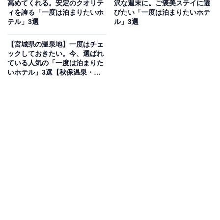
高めてくれる。安定のクオリテ
沢な週末に。ご褒美ステイに選
源泉」と「西の河原源泉」の2種類の源泉を引き、6つの
ィを誇る「一度は泊まりたいホ
びたい「一度は泊まりたいホテ
掛け流しの湯船を備えています。天然温泉内風呂付や露
テル」3選
ル」3選
天風呂付など趣の異なる客室が揃い、地元の特産物や旬
【宮城県の温泉地】一度はチェ
の素材を活かした美味しい料理も魅力です。館内には花
ックしておきたい。今、選ばれ
回廊など美しい景色が広がり、温泉街の中心である湯畑
ている人気の「一度は泊まりた
いホテル」3選【秋保温泉・遠
まで徒歩3分という観光に便利な立地も特徴です。
刈田温泉・鳴子温泉】
楽天トラベルでホテルを見る
アクセス