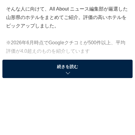
そんな人に向けて、All About ニュース編集部が厳選した
山形県のホテルをまとめてご紹介。評価の高いホテルを
ピックアップしました。
※2026年6月時点でGoogleクチコミが500件以上、平均
評価が4.0超えのものを紹介しています
続きを読む
この記事の執筆者：
All About ニュース お買
いもの部
Amazonのセール商品から売れ筋ランキングまで、毎日のお買いも
のがもっと楽しく、もっとお得になる情報をお届け。編集部員によ
る独自レビューなど、ここでしか手に入らない情報も満載です。
...続きを読む
※本記事で紹介している商品の購入やサービスの利用により、売上の一部が
オールアバウトに還元されることがあります。