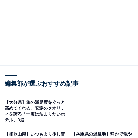
「かみのやま温泉 日本の宿 古窯」は蔵王連峰を望
む絶景露天風呂と山形の美食が魅力
編集部が選ぶおすすめ記事
【大分県】旅の満足度をぐっと
高めてくれる。安定のクオリテ
ィを誇る「一度は泊まりたいホ
テル」3選
かみのやま温泉 日本の宿 古窯（画像：「かみのやま温泉 日本の宿 古窯」公
式Webサイトより）
【和歌山県】いつもより少し贅
【兵庫県の温泉地】静かで穏や