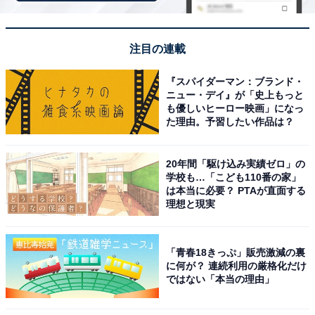
「天童温泉 ほほえみの宿 滝の湯」は山形の恵みと
注目の連載
温かなもてなしが魅力
『スパイダーマン：ブランド・
ニュー・デイ』が「史上もっと
も優しいヒーロー映画」になっ
た理由。予習したい作品は？
20年間「駆け込み実績ゼロ」の
学校も…「こども110番の家」
は本当に必要？ PTAが直面する
理想と現実
「青春18きっぷ」販売激減の裏
に何が？ 連続利用の厳格化だけ
ではない「本当の理由」