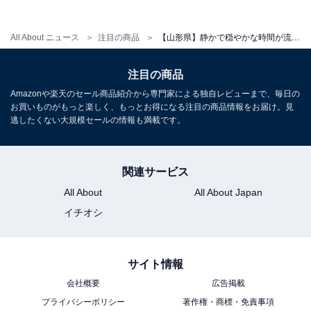
All About ニュース
注目の商品
【山形県】静かで穏やかな時間が流れる。心からリフレッシュできる「一度は泊まりたいホテル」3選
注目の商品
アクセス
Amazonや楽天のセール商品紹介から専門家による独自レビューまで、毎日の
所在地：山形県天童市鎌田本町1-1-30
お買いものがもっと楽しく、もっとお得になる注目の商品情報をお届け。見
逃したくない大規模セールの情報も満載です。
交通手段：JR山形新幹線 天童駅より車にて5分（無料送
迎あり）／山形北ICより15分
関連サービス
料金
All About
All About Japan
大人1名（参考価格）：2万4200円
イチオシ
※料金は公式Webサイト参考価格
※プラン・部屋により価格は変動します
サイト情報
チェックイン・チェックアウト
会社概要
広告掲載
プライバシーポリシー
著作権・商標・免責事項
チェックイン：14:00