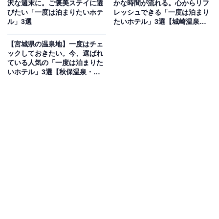
沢な週末に。ご褒美ステイに選
かな時間が流れる。心からリフ
「かみのやま温泉 日本の宿 古窯」は、蔵王連峰を一望す
びたい「一度は泊まりたいホテ
レッシュできる「一度は泊まり
ル」3選
たいホテル」3選【城崎温泉・
る高台に位置し、「プロが選ぶ日本のホテル・旅館100
有馬温泉】
選」に長年選ばれ続ける名宿です。8階の展望露天風呂
【宮城県の温泉地】一度はチェ
からは、雄大な山々と街並みの夜景を堪能でき、1階に
ックしておきたい。今、選ばれ
ている人気の「一度は泊まりた
は樽露天の「紅花風呂」や「かまくらサウナ」も備えま
いホテル」3選【秋保温泉・遠
す。食事は山形牛や米沢牛、つや姫といった地元の旬を
刈田温泉・鳴子温泉】
味わえる会席が評判です。
楽天トラベルでホテルを見る