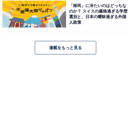
「移民」に冷たいのはどっちな
天童温泉 ほほえみの宿 滝の湯（画像：「天童温泉 ほほえみの宿 滝の湯」公
のか？ スイスの厳格過ぎる学歴
式Webサイトより）
選別と、日本の曖昧過ぎる外国
人政策
「天童温泉 ほほえみの宿 滝の湯」は、山形県天童市に位
置する「人と自然にやさしい」がコンセプトの宿です。
広々とした「大浴場・露天風呂」では名湯を堪能でき、
連載をもっと見る
食事は「山形牛」や「自家農園有機野菜」を中心とした
地産地消の料理を楽しめます。館内での「温泉たまご作
り体験」など、趣向を凝らしたもてなしも評判です。
楽天トラベルでホテルを見る