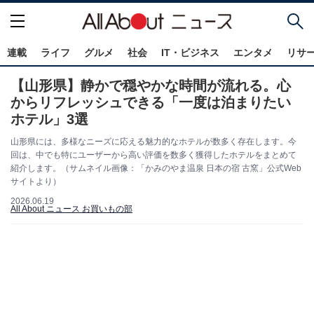
連載
ライフ
グルメ
社会
IT・ビジネス
エンタメ
リサ
【山形県】静かで穏やかな時間が流れる。心
からリフレッシュできる「一度は泊まりたい
ホテル」3選
山形県には、多様なニーズに応える魅力的なホテルが数多く存在します。今
回は、中でも特にユーザーから高い評価を数多く獲得したホテルをまとめて
紹介します。（サムネイル画像：「かみのやま温泉 日本の宿 古窯」公式Web
サイトより）
2026.06.19
All About ニュース お買いもの部