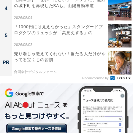
※プランにより時間が異なる可能性があります
の城下町を再現したSAも。山陽自動車道...
4
2026/08/04
あわせて読みたい
「1000円には見えなかった」スタンダードプ
【山形県の人気ホテル】「かみのやま温泉 日
ロダクツのリュックが「高見えする」の...
本の宿 古窯」は蔵王連峰を望む絶景露天風呂
5
と山形の美食が魅力
2026/08/03
売り場じゃ教えてくれない！当たる人だけがや
ってる宝くじの習慣
PR
合同会社デジタルファーム
Recommended by