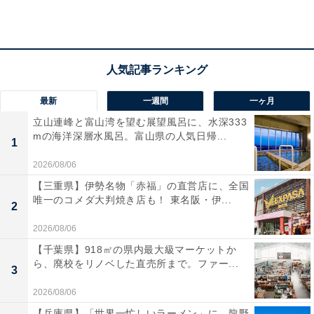
アクセス
所在地：山形県上山市葉山5-20
交通手段：JRかみのやま温泉駅より定期バスで約10分／
最新
一週間
一ヶ月
山形上山ICより車で約15分
立山連峰と富山湾を望む展望風呂に、水深333
mの海洋深層水風呂。富山県の人気日帰...
1
料金
2026/08/06
大人1名（参考価格）：2万6400円
【三重県】伊勢名物「赤福」の直営店に、全国
唯一のコメダ大判焼き店も！ 東名阪・伊...
※料金は公式Webサイト参考価格
2
※プラン・部屋により価格は変動します
2026/08/06
【千葉県】918㎡の県内最大級マーケットか
チェックイン・チェックアウト
ら、廃校をリノベした直売所まで。ファー...
3
チェックイン：15:00
2026/08/06
チェックアウト：10:00
【兵庫県】「世界一忙しいラーメン」に、龍野