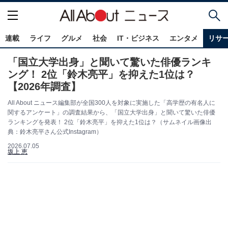
連載
ライフ
グルメ
社会
IT・ビジネス
エンタメ
リサ
「国立大学出身」と聞いて驚いた俳優ランキ
ング！ 2位「鈴木亮平」を抑えた1位は？
【2026年調査】
All About ニュース編集部が全国300人を対象に実施した「高学歴の有名人に
関するアンケート」の調査結果から、「国立大学出身」と聞いて驚いた俳優
ランキングを発表！ 2位「鈴木亮平」を抑えた1位は？（サムネイル画像出
典：鈴木亮平さん公式Instagram）
2026.07.05
坂上 恵