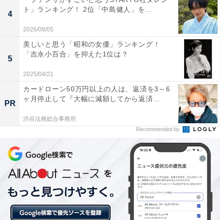
ト」ランキング！ 2位「中島健人」を...
4
2026/08/05
美しいと思う「昭和の女優」ランキング！
「吉永小百合」を抑えた1位は？
5
2025/04/21
カードローン50万円以上の人は、返済を3～6
ヶ月停止して『大幅に減額してから返済...
PR
渋谷法務総合事務所
Recommended by
1位：香川照之（東京大学 文学部社会心理学科）
／73票