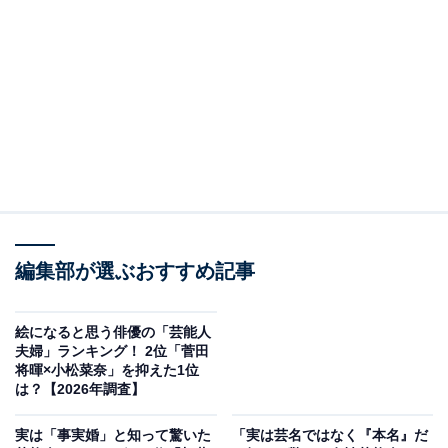
2位：鈴木亮平（東京外国語大学 外国語学部）／
66票
編集部が選ぶおすすめ記事
絵になると思う俳優の「芸能人
夫婦」ランキング！ 2位「菅田
将暉×小松菜奈」を抑えた1位
View this post on Instagram
は？【2026年調査】
実は「事実婚」と知って驚いた
「実は芸名ではなく『本名』だ