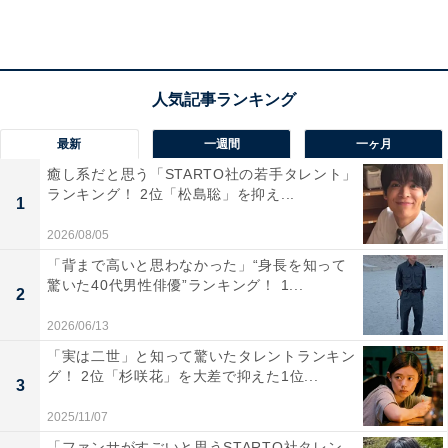
「俳優で色々な役をこなしている印象しかなく、国
立大学出身だとは思わなかったため」（40代女性／
静岡県）
最新
一週間
一ヶ月
「俳優としての活躍が目立っていたため、難関の国
癒し系だと思う「STARTO社の若手タレント」
立大学出身だと知って驚きました。努力家な印象が
ランキング！ 2位「松島聡」を抑え...
さらに強まりました」（40代男性／北海道）
1
2026/08/05
「背まで高いと思わなかった」“身長を知って
驚いた40代男性俳優”ランキング！ 1...
「演技も上手いが勉強もできるのは好印象」（30代
2
女性／宮城県）
2026/06/13
「実は二世」と知って驚いたタレントランキン
グ！ 2位「杉咲花」を大差で抑えた1位...
3
2025/11/07
「ファンサがすごいと思うSTARTO社タレン