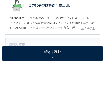
この記事の執筆者：
坂上 恵
All About ニュースの編集者。オールアバウトに入社後、SNSトレン
ドにフォーカスした記事執筆やSEOライティングの経験を経て、の
ちにAll About ニュースチームのメンバーに加入。現在は旅行・カル
...続きを読む
チャー・エンタメなどを中心に企画編集を担当。東京都出身。居酒
屋巡りとスポーツ観戦が生きがい。
調査概要
続きを読む
調査期間：2026年6月17日
調査方法：インターネット調査
調査対象：全国10～70代の男女300人
※本調査は全国300人を対象に実施したもので、結
果は回答者の意見を集計したものであり、全体の意
見を断定的に示すものではありません