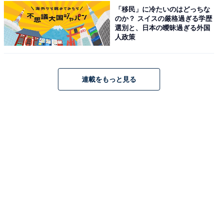
学文学部を卒業した香川照之さんです。人間の心理や社
「移民」に冷たいのはどっちな
のか？ スイスの厳格過ぎる学歴
会の仕組みを学んだバックグラウンドを感じさせる、圧
選別と、日本の曖昧過ぎる外国
倒的な表現力と怪演で数々の名作を彩ってきました。名
人政策
門国立大学出身という高い知性と、ダイナミックな演技
とのギャップに驚きの声が集まっています。
連載をもっと見る
回答者コメント
「高学歴かとは思ったが最高峰の東大と知り驚い
た」（30代女性／東京都）
「楽しく遊んできたイメージがあったので、まさか
の東京大学出身で大変驚いたからです」（40代女性
／香川県）