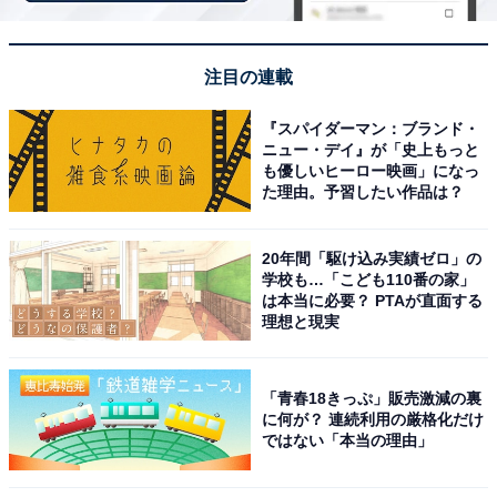
注目の連載
『スパイダーマン：ブランド・
ニュー・デイ』が「史上もっと
も優しいヒーロー映画」になっ
た理由。予習したい作品は？
View this post on Instagram
20年間「駆け込み実績ゼロ」の
学校も…「こども110番の家」
は本当に必要？ PTAが直面する
理想と現実
「青春18きっぷ」販売激減の裏
に何が？ 連続利用の厳格化だけ
ではない「本当の理由」
見事1位に輝いたのは、日本最高峰の学府である東京大