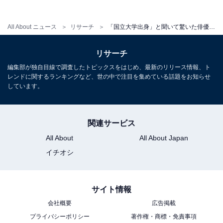
「さすがだとは思いますが、東大出身だったとは驚
All About ニュース
リサーチ
「国立大学出身」と聞いて驚いた俳優ランキング！ 2位「鈴木亮平」を抑えた1位は？【2026年調査】
きです」（30代女性／神奈川県）
リサーチ
編集部が独自目線で調査したトピックスをはじめ、最新のリリース情報、ト
レンドに関するランキングなど、世の中で注目を集めている話題をお知らせ
しています。
※回答者からのコメントは原文ママです
※記事内容は執筆時点のものです。最新の内容をご確認
ください
関連サービス
All About
All About Japan
イチオシ
次ページ
7位までのランキング結果を見る
サイト情報
会社概要
広告掲載
プライバシーポリシー
著作権・商標・免責事項