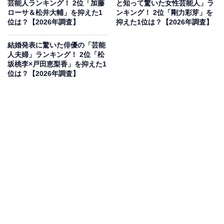
芸能人ランキング！ 2位「加藤
と知って驚いた女性芸能人」ラ
ローサ＆松井大輔」を抑えた1
ンキング！ 2位「剛力彩芽」を
位は？【2026年調査】
抑えた1位は？【2026年調査】
結婚発表に驚いた俳優の「芸能
人夫婦」ランキング！ 2位「松
坂桃李×戸田恵梨香」を抑えた1
位は？【2026年調査】
2位にランクインしたのは、東京外国語大学外国語学部
を卒業している鈴木亮平さんです。優れた語学力を持つ
ことで知られ、世界遺産検定1級を取得するなど知性派
の一面を持ちます。確かな演技力と徹底した役作りで、
多様な地理や歴史を背景に持つ役柄もリアルに演じきる
実力派俳優です。
回答者コメント