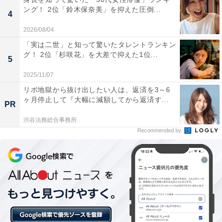
ング！ 2位「鈴木保奈美」を抑えた圧倒...
4
2026/08/04
「実は二世」と知って驚いたタレントランキン
グ！ 2位「杉咲花」を大差で抑えた1位...
5
2025/11/07
リボ地獄から抜け出したい人は、返済を3～6
ヶ月停止して『大幅に減額してから返済す...
PR
渋谷法務総合事務所
Recommended by
1位：反町隆史×松嶋菜々子／129票