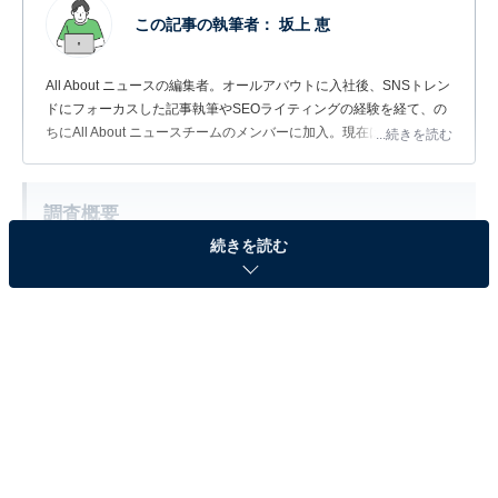
この記事の執筆者：
坂上 恵
All About ニュースの編集者。オールアバウトに入社後、SNSトレン
ドにフォーカスした記事執筆やSEOライティングの経験を経て、の
ちにAll About ニュースチームのメンバーに加入。現在は旅行・カル
...続きを読む
チャー・エンタメなどを中心に企画編集を担当。東京都出身。居酒
屋巡りとスポーツ観戦が生きがい。
調査概要
続きを読む
調査期間：2026年5月29日
調査方法：インターネット調査
調査対象：全国20〜70代の男性300人
※本調査は全国300人を対象に実施したもので、結
果は回答者の意見を集計したものであり、全体の意
見を断定的に示すものではありません