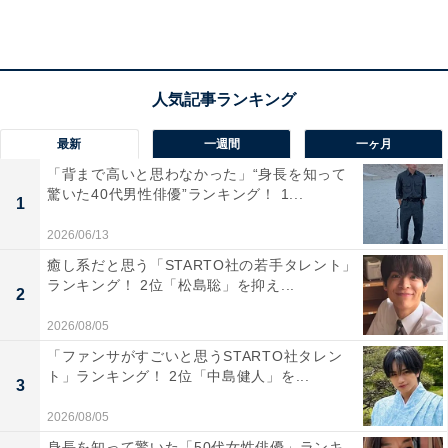
回答者コメント
「美男美女だから」(20代女性／栃木県)
最新
一週間
一ヶ月
「背まで高いと思わなかった」“身長を知って
「綺麗でかっこよくて落ち着いた雰囲気があるから
驚いた40代男性俳優”ランキング！ 1...
です」(20代女性／千葉県)
1
2026/06/13
癒し系だと思う「STARTO社の若手タレント」
ランキング！ 2位「松島聡」を抑え...
「雰囲気が似ていてかっこいい。とてもお似合い」
2
(30代女性／神奈川県)
2026/08/05
「ファンサがすごいと思うSTARTO社タレン
ト」ランキング！ 2位「中島健人」を...
3
2026/08/05
身長を知って驚いた「50代女性俳優」ランキ