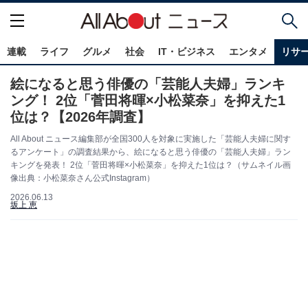
連載
ライフ
グルメ
社会
IT・ビジネス
エンタメ
リサ
絵になると思う俳優の「芸能人夫婦」ランキ
ング！ 2位「菅田将暉×小松菜奈」を抑えた1
位は？【2026年調査】
All About ニュース編集部が全国300人を対象に実施した「芸能人夫婦に関す
るアンケート」の調査結果から、絵になると思う俳優の「芸能人夫婦」ラン
キングを発表！ 2位「菅田将暉×小松菜奈」を抑えた1位は？（サムネイル画
像出典：小松菜奈さん公式Instagram）
2026.06.13
坂上 恵