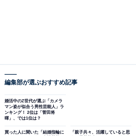
2位：菅田将暉×小松菜奈／76票
編集部が選ぶおすすめ記事
婚活中のZ世代が選ぶ「カメラ
マン姿が似合う男性芸能人」ラ
View this post on Instagram
ンキング！ 2位は「菅田将
暉」、では1位は？
買った人に聞いた「結婚指輪に
「親子共々、活躍していると思