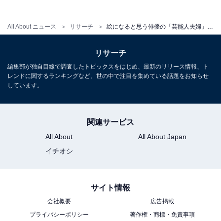
代女性／千葉県)
All About ニュース
リサーチ
絵になると思う俳優の「芸能人夫婦」ランキング！ 2位「菅田将暉×小松菜奈」を抑えた1位は？【2026年調査】
「いかにも芸能人夫婦っていう感じがするから」
リサーチ
(30代女性／北海道)
編集部が独自目線で調査したトピックスをはじめ、最新のリリース情報、ト
レンドに関するランキングなど、世の中で注目を集めている話題をお知らせ
しています。
※回答者からのコメントは原文ママです
関連サービス
※記事内容は執筆時点のものです。最新の内容をご確認
All About
All About Japan
ください
イチオシ
次ページ
9位までのランキング結果を見る
サイト情報
会社概要
広告掲載
プライバシーポリシー
著作権・商標・免責事項