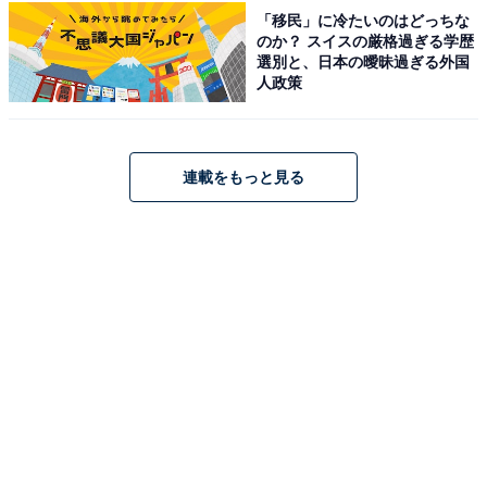
し、芸能界を代表するおしどり夫婦として長く愛されて
「移民」に冷たいのはどっちな
のか？ スイスの厳格過ぎる学歴
いる反町隆史さんと松嶋菜々子さん夫妻です。高身長で
選別と、日本の曖昧過ぎる外国
端正なルックスの反町さんと、モデル出身で気品あふれ
人政策
る松嶋さんが並ぶ姿はまさに絵になる夫婦そのもの。近
年もメディアやCMで見せる仲睦まじいツーショットが
変わらぬ魅力を感じさせ、多くの支持を集めて1位に輝
連載をもっと見る
きました。
回答者コメント
「美男美女カップルの先駆け的な存在で憧れます」
(40代女性／千葉県)
「何年経ってもお二人ともカッコイイ！インタビュ
ーなどで拝見したお二人の関係性も理想です」(40