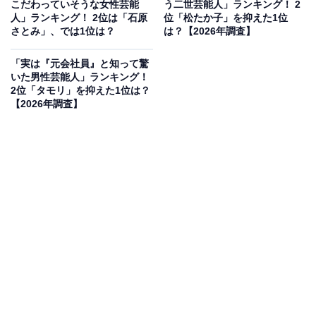
こだわっていそうな女性芸能
う二世芸能人」ランキング！ 2
人」ランキング！ 2位は「石原
位「松たか子」を抑えた1位
さとみ」、では1位は？
は？【2026年調査】
「実は『元会社員』と知って驚
いた男性芸能人」ランキング！
2位「タモリ」を抑えた1位は？
【2026年調査】
2位にランクインしたのは、数々の映画やドラマで存在
感を放つ若手実力派俳優の菅田将暉さんと、モデル・俳
優として国内外で多角的に活躍を続ける小松菜奈さん夫
妻です。映画『溺れるナイフ』や『糸』といった話題作
での共演を重ね、2021年11月に結婚を発表されました。
それぞれが持つ唯一無二のハイセンスなファッショナブ
ルさと洗練された感性が私生活でも混ざり合い、独自の
美しい世界観を漂わせるお二人の姿は、多くの人々から
「圧倒的におしゃれで絵になる」と絶大な支持を集めて
います。