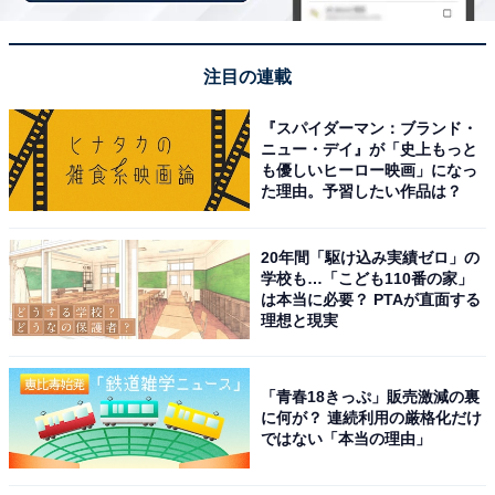
注目の連載
『スパイダーマン：ブランド・
ニュー・デイ』が「史上もっと
View this post on Instagram
も優しいヒーロー映画」になっ
た理由。予習したい作品は？
20年間「駆け込み実績ゼロ」の
学校も…「こども110番の家」
は本当に必要？ PTAが直面する
理想と現実
「青春18きっぷ」販売激減の裏
に何が？ 連続利用の厳格化だけ
ではない「本当の理由」
堂々の1位に選ばれたのは、1998年の大ヒットドラマ
『GTO』（フジテレビ系）での共演を機に2001年に結婚