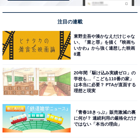
View this post on Instagram
注目の連載
東野圭吾や湊かなえだけじゃな
い、「業と罪」を描く『映画ち
いかわ』から強く連想した映画
8選
20年間「駆け込み実績ゼロ」の
学校も…「こども110番の家」
は本当に必要？ PTAが直面する
理想と現実
見事1位に輝いたのは、明治大学農学部出身の山本美月
さんです。モデル・俳優として華やかに活躍する一方、
「青春18きっぷ」販売激減の裏
大学では生命科学や植物、農業について専門的に学ぶ理
に何が？ 連続利用の厳格化だけ
系女子でした。その透明感あふれるお嬢様風のルックス
ではない「本当の理由」
と、自然科学を本格的に追究した知的な経歴とのギャッ
プが多くの驚きと関心を集めています。