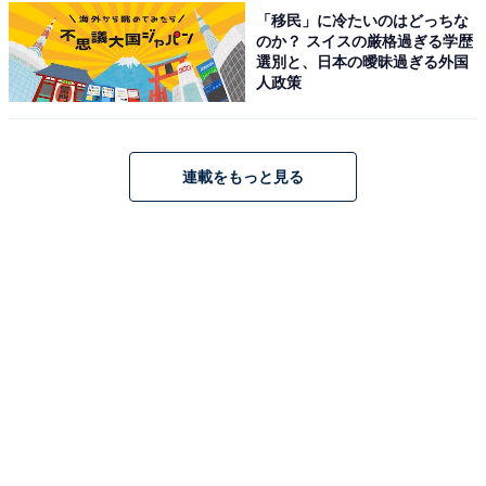
「移民」に冷たいのはどっちな
のか？ スイスの厳格過ぎる学歴
回答者コメント
選別と、日本の曖昧過ぎる外国
人政策
「美月ちゃんはテレビの役柄とかを見てると文系の
イメージでした」（30代女性／京都府）
連載をもっと見る
「女優さんで理系で農学部というのは、イメージで
しかありませんがなかなか無いように感じるので驚
きました」（50代女性／宮城県）
「ふわふわしていて女の子らしい雰囲気が強かった
ので、実は理系出身だと知ってとても意外に感じた
からです。見た目の柔らかさとのギャップが印象的