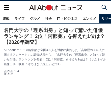
連載
ライフ
グルメ
社会
IT・ビジネス
エンタメ
リサ
名門大学の「理系出身」と知って驚いた俳優
ランキング！ 2位「阿部寛」を抑えた1位は？
【2026年調査】
All About ニュース編集部が全国300人を対象に実施した「高学歴の有名人に
関するアンケート」の調査結果から、「名門大学の『理系出身』と知って驚
いた俳優」ランキングを発表！ 2位「阿部寛」を抑えた1位は？（サムネイル
画像出典：映画『俺ではない炎上』公式X）
2026.07.04
坂上 恵