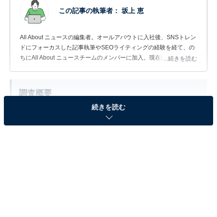
この記事の執筆者：
坂上 恵
All About ニュースの編集者。オールアバウトに入社後、SNSトレン
ドにフォーカスした記事執筆やSEOライティングの経験を経て、の
ちにAll About ニュースチームのメンバーに加入。現在は旅行・カル
...続きを読む
チャー・エンタメなどを中心に企画編集を担当。東京都出身。居酒
屋巡りとスポーツ観戦が生きがい。
調査概要
続きを読む
調査期間：2026年6月17日
調査方法：インターネット調査
調査対象：全国10～70代の男女300人
※本調査は全国300人を対象に実施したもので、結
果は回答者の意見を集計したものであり、全体の意
見を断定的に示すものではありません