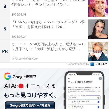
0代タレント」ランキング！ 2位「...
4
2026/08/08
「HANA」の好きなメンバーランキング！ 2位
「YURI」を抑えた1位は？【20...
5
2026/07/24
1位：山本美月（明治大学 農学部）／65票
カードローン50万円以上の人は、返済を3～6
ヶ月停止して『大幅に減額してから返済...
PR
渋谷法務総合事務所
Recommended by