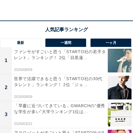
した」（50代男性／栃木県 ）
「高身長でワイルドなモデル出身の風貌や、コメデ
ィからシリアスまでこなす熱い演技が印象的だった
最新
一週間
一ヶ月
ため、ゴリゴリの理系である理工学部電気工学科を
ファンサがすごいと思う「STARTO社の若手タ
レント」ランキング！ 2位「目黒蓮...
卒業されていると知った時はギャップに驚きまし
1
た」（30代女性／東京都）
2026/08/09
世界で活躍できると思う「STARTO社の30代
タレント」ランキング！ 2位「ジェ...
2
2026/08/09
「早慶に近づいてきている」GMARCHの“優秀
な学生が多い”大学ランキング1位は...
3
2026/03/22
アクロバットがすごいと思う「STARTO社の3