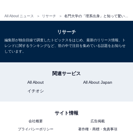
でした」（40代女性／兵庫県）
All About ニュース
リサーチ
名門大学の「理系出身」と知って驚いた俳優ランキング！ 2位「阿部寛」を抑えた1位は？【2026年調査】
リサーチ
※回答者からのコメントは原文ママです
編集部が独自目線で調査したトピックスをはじめ、最新のリリース情報、ト
※記事内容は執筆時点のものです。最新の内容をご確認
レンドに関するランキングなど、世の中で注目を集めている話題をお知らせ
ください
しています。
次ページ
9位までのランキング結果を見る
関連サービス
All About
All About Japan
イチオシ
サイト情報
会社概要
広告掲載
プライバシーポリシー
著作権・商標・免責事項