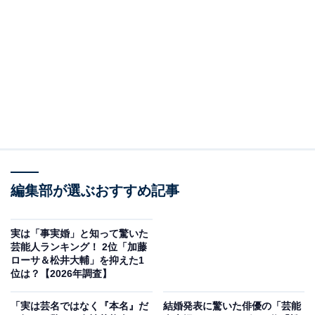
2位：阿部寛（中央大学 理工学部電気工学科）／
51票
ただいまOA中！！🔥
#阿部寛
さんが生出演！
#映画俺ではない炎上
の
魅力を生解説🎬
映画は本日公開🔥🔥
https://t.co/bL8Wmug2J3
編集部が選ぶおすすめ記事
pic.twitter.com/fYo15ocibe
— 映画『俺ではない炎上』公式 (@enjo_movie)
実は「事実婚」と知って驚いた
September 26, 2025
芸能人ランキング！ 2位「加藤
ローサ＆松井大輔」を抑えた1
位は？【2026年調査】
2位にランクインしたのは、中央大学理工学部出身の阿
「実は芸名ではなく『本名』だ
結婚発表に驚いた俳優の「芸能
部寛さんです。モデルとしてデビューし、現在は唯一無