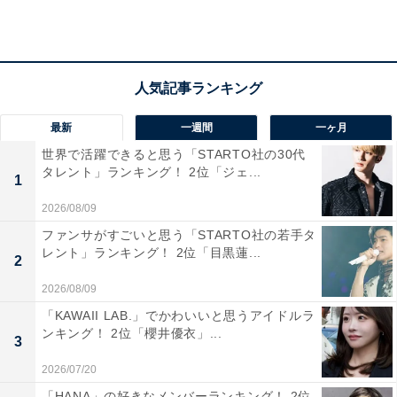
「おごらない、天狗にならない、プロ意識は最強。
性格いい美人、育ちの良さがうかがえます」（40代
女性／兵庫県）
最新
一週間
一ヶ月
世界で活躍できると思う「STARTO社の30代
タレント」ランキング！ 2位「ジェ...
1
2026/08/09
ファンサがすごいと思う「STARTO社の若手タ
レント」ランキング！ 2位「目黒蓮...
2
2026/08/09
「KAWAII LAB.」でかわいいと思うアイドルラ
ンキング！ 2位「櫻井優衣」...
3
2026/07/20
「HANA」の好きなメンバーランキング！ 2位