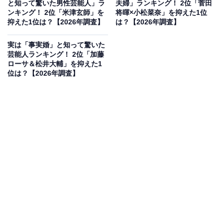
と知って驚いた男性芸能人」ラ
夫婦」ランキング！ 2位「菅田
んです。息をのむような美しい容姿に加えて、誰に対し
ンキング！ 2位「米津玄師」を
将暉×小松菜奈」を抑えた1位
抑えた1位は？【2026年調査】
は？【2026年調査】
ても丁寧で芯のある立ち振る舞いが品格を感じさせま
す。知性と美しさを兼ね備え、映画やドラマの会見など
実は「事実婚」と知って驚いた
でも言葉遣いが美しく、丁寧な所作が評判のトップ俳優
芸能人ランキング！ 2位「加藤
ローサ＆松井大輔」を抑えた1
です。
位は？【2026年調査】
回答者コメント
「話し方や食べ方が綺麗だから」（30代女性／広島
県）
「インタビュー なので 受け答えがしっかりしてい
るし 英語も喋れるから」（30代女性／静岡県）