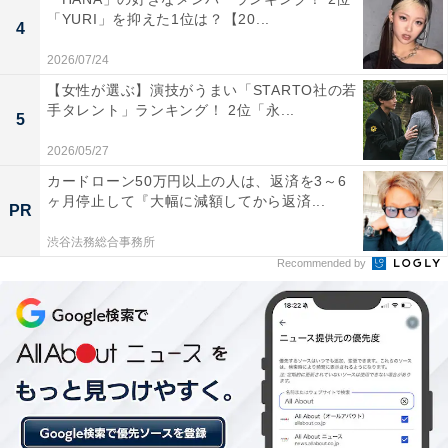
「YURI」を抑えた1位は？【20...
4
同率1位：高田万由子（東京大学 文学部西洋史学
2026/07/24
科）／70票
【女性が選ぶ】演技がうまい「STARTO社の若
手タレント」ランキング！ 2位「永...
5
2026/05/27
カードローン50万円以上の人は、返済を3～6
ヶ月停止して『大幅に減額してから返済...
PR
渋谷法務総合事務所
Recommended by
（画像出典：
高田万由子さん公式Webページ
）