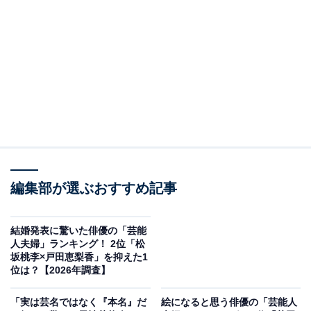
3位：北川景子（明治大学 商学部）／62票
ONE BY KOSÉの新CM「直効美白」篇が放送され
ています。
今回は新しくなった美白美容液「メラノショット
P」のCMです。
コウジ酸の力でシミの根源に直に効くことで未来の
シミまで防ぎます。
編集部が選ぶおすすめ記事
ぜひ手に取ってみてください！
#ONEBYKOSÉ
#メラノショットP
pic.twitter.com/KFnJVDacUJ
結婚発表に驚いた俳優の「芸能
— 北川景子/ Keiko Kitagawa (@KKeiko_official)
人夫婦」ランキング！ 2位「松
坂桃李×戸田恵梨香」を抑えた1
February 9, 2026
位は？【2026年調査】
「実は芸名ではなく『本名』だ
絵になると思う俳優の「芸能人
3位に選ばれたのは、明治大学商学部出身の北川景子さ