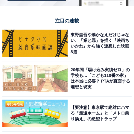
同率1位に輝いたのは、東京大学文学部出身の高田万由
子さんです。歴史ある名家出身というバックグラウンド
注目の連載
を持ち、テレビ番組などでも常に洗練された言葉遣いや
東野圭吾や湊かなえだけじゃな
気品ある地理的・文化的な知識をのぞかせます。東大卒
い、「業と罪」を描く『映画ち
業という知性と、内側からにじみ出るエレガントなオー
いかわ』から強く連想した映画
8選
ラが多くの人に支持されました。
回答者コメント
20年間「駆け込み実績ゼロ」の
学校も…「こども110番の家」
は本当に必要？ PTAが直面する
「落ち着いた雰囲気に品の良さを感じる」（40代女
理想と現実
性／東京都）
【要注意】東京駅で絶対にハマ
る「最遠ホーム」と「メトロ乗
り換え」の絶望トラップ
「年齢を重ねてもお金では買えない品格を感じるか
ら」（40代女性／東京都）