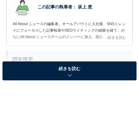
この記事の執筆者：
坂上 恵
All About ニュースの編集者。オールアバウトに入社後、SNSトレン
ドにフォーカスした記事執筆やSEOライティングの経験を経て、の
ちにAll About ニュースチームのメンバーに加入。現在は旅行・カル
...続きを読む
チャー・エンタメなどを中心に企画編集を担当。東京都出身。居酒
屋巡りとスポーツ観戦が生きがい。
調査概要
続きを読む
調査期間：2026年6月17日
調査方法：インターネット調査
調査対象：全国10～70代の男女300人
※本調査は全国300人を対象に実施したもので、結
果は回答者の意見を集計したものであり、全体の意
見を断定的に示すものではありません