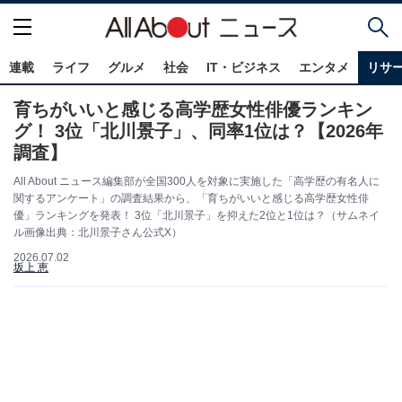
連載
ライフ
グルメ
社会
IT・ビジネス
エンタメ
リサ
育ちがいいと感じる高学歴女性俳優ランキン
グ！ 3位「北川景子」、同率1位は？【2026年
調査】
All About ニュース編集部が全国300人を対象に実施した「高学歴の有名人に
関するアンケート」の調査結果から、「育ちがいいと感じる高学歴女性俳
優」ランキングを発表！ 3位「北川景子」を抑えた2位と1位は？（サムネイ
ル画像出典：北川景子さん公式X）
2026.07.02
坂上 恵