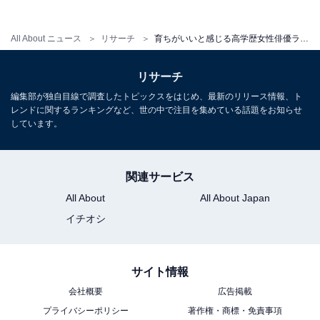
All About ニュース
リサーチ
育ちがいいと感じる高学歴女性俳優ランキング！ 3位「北川景子」、同率1位は？【2026年調査】
同率1位：吉永小百合（早稲田大学 第二文学部
リサーチ
（夜間部））／70票
編集部が独自目線で調査したトピックスをはじめ、最新のリリース情報、ト
レンドに関するランキングなど、世の中で注目を集めている話題をお知らせ
しています。
関連サービス
All About
All About Japan
イチオシ
サイト情報
会社概要
広告掲載
View this post on Instagram
プライバシーポリシー
著作権・商標・免責事項