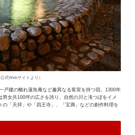
公式Webサイトより）
一戸建の離れ蓮魚庵など趣異なる客室を持つ宿。1300年
男女共100坪の広さを誇り、自然の川と滝つぼをイメ
々の「天拝」や「四王寺」、「宝満」などの創作料理を