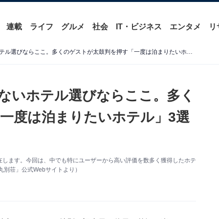
連載
ライフ
グルメ
社会
IT・ビジネス
エンタメ
リ
【福岡県の温泉地】失敗しないホテル選びならここ。多くのゲストが太鼓判を押す「一度は泊まりたいホテル」3選【二日市温泉・原鶴温泉】
ないホテル選びならここ。多く
一度は泊まりたいホテル」3選
在します。今回は、中でも特にユーザーから高い評価を数多く獲得したホテ
丸別荘」公式Webサイトより）