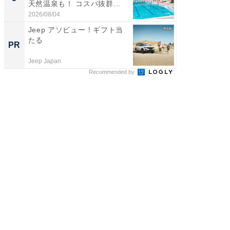
天然温泉も！ コスパ抜群...
は和の
が...
2026/08/04
2026/08/0
Jeep アソビュー！ギフト当
すべて
たる
るその
PR
PR
Jeep Japan
COCO VIL
Recommended by