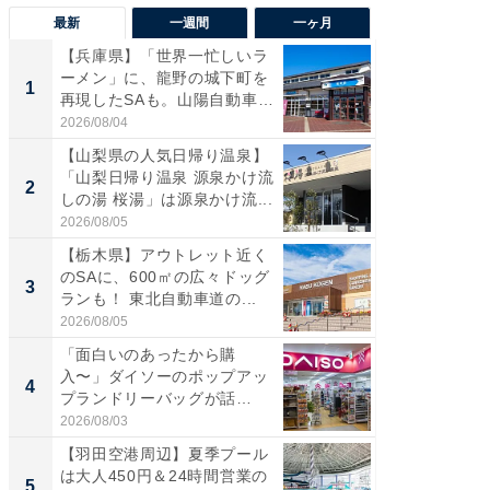
最新
一週間
一ヶ月
【兵庫県】「世界一忙しいラ
「気に
ーメン」に、龍野の城下町を
る〜」3
1
1
再現したSAも。山陽自動車
バー」
道...
好...
2026/08/04
2026/07/3
【山梨県の人気日帰り温泉】
【三重
「山梨日帰り温泉 源泉かけ流
「鈴鹿天
2
2
しの湯 桜湯」は源泉かけ流...
は100
2026/08/05
2026/08/0
【栃木県】アウトレット近く
「ミニオ
のSAに、600㎡の広々ドッグ
ッグ！ 
3
3
ランも！ 東北自動車道の...
ど、夏限
2026/08/05
2026/08/0
「面白いのあったから購
ステラ
入〜」ダイソーのポップアッ
詰め放題
4
4
プランドリーバッグが話
00円で「
題。“さま...
2026/08/03
2026/08/0
【羽田空港周辺】夏季プール
【埼玉
は大人450円＆24時間営業の
「行田天
5
5