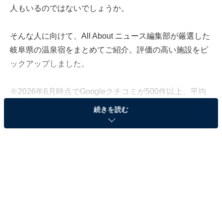
人もいるのではないでしょうか。
そんな人に向けて、All About ニュース編集部が厳選した
岐阜県の温泉宿をまとめてご紹介。評価の高い施設をピ
ックアップしました。
※2026年6月時点でGoogleクチコミが500件以上、平均
評価が4.0超えのものを紹介しています
続きを読む
この記事の執筆者：
All About ニュース お買
いもの部
Amazonのセール商品から売れ筋ランキングまで、毎日のお買いも
のがもっと楽しく、もっとお得になる情報をお届け。編集部員によ
る独自レビューなど、ここでしか手に入らない情報も満載です。
...続きを読む
※本記事で紹介している商品の購入やサービスの利用により、売上の一部が