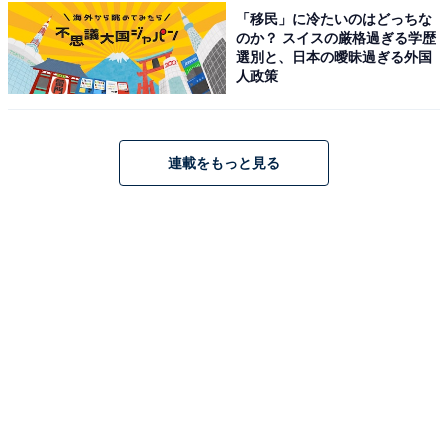
「山里のいおり 草円」は、江戸時代から続く築160年の
「移民」に冷たいのはどっちな
古民家を移築・再生した、奥飛騨の風情あふれる宿で
のか？ スイスの厳格過ぎる学歴
選別と、日本の曖昧過ぎる外国
す。自家源泉から引く豊かな湯を、露天風呂の「森の
人政策
湯」や貸切風呂などで楽しめます。夕食は囲炉裏を囲
み、最高級の「飛騨牛」をはじめとした山里の味覚や、
かまどで炊き上げたご飯などを心ゆくまで堪能できま
連載をもっと見る
す。
楽天トラベルでホテルを見る