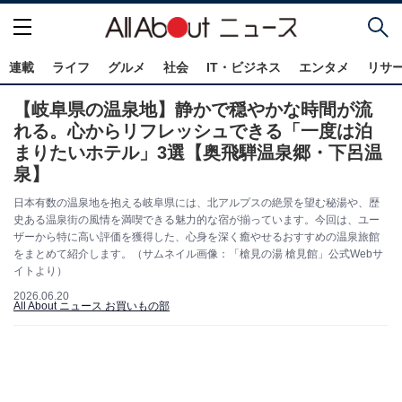
連載
ライフ
グルメ
社会
IT・ビジネス
エンタメ
リサ
【岐阜県の温泉地】静かで穏やかな時間が流
れる。心からリフレッシュできる「一度は泊
まりたいホテル」3選【奥飛騨温泉郷・下呂温
泉】
日本有数の温泉地を抱える岐阜県には、北アルプスの絶景を望む秘湯や、歴
史ある温泉街の風情を満喫できる魅力的な宿が揃っています。今回は、ユー
ザーから特に高い評価を獲得した、心身を深く癒やせるおすすめの温泉旅館
をまとめて紹介します。（サムネイル画像：「槍見の湯 槍見館」公式Webサ
イトより）
2026.06.20
All About ニュース お買いもの部