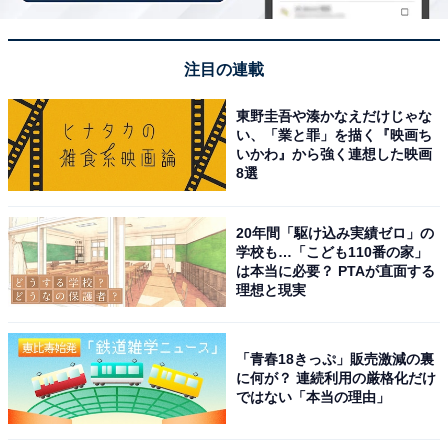
「山里のいおり 草円」は築160年の古民家で囲炉
裏料理と源泉を堪能
注目の連載
東野圭吾や湊かなえだけじゃな
い、「業と罪」を描く『映画ち
いかわ』から強く連想した映画
8選
20年間「駆け込み実績ゼロ」の
学校も…「こども110番の家」
は本当に必要？ PTAが直面する
理想と現実
「青春18きっぷ」販売激減の裏
に何が？ 連続利用の厳格化だけ
ではない「本当の理由」
山里のいおり 草円（画像：「山里のいおり 草円」公式Webサイトより）