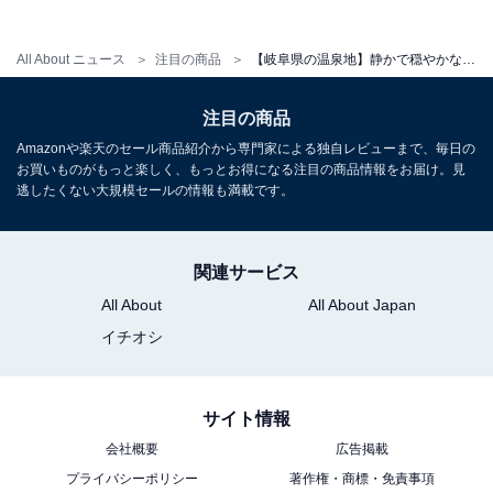
アクセス
所在地：岐阜県高山市奥飛騨温泉郷福地831
All About ニュース
注目の商品
【岐阜県の温泉地】静かで穏やかな時間が流れる。心からリフレッシュできる「一度は泊まりたいホテル」3選【奥飛騨温泉郷・下呂温泉】
交通手段：JR高山駅より濃飛バスで約70分「福地温泉」
注目の商品
下車徒歩1分
Amazonや楽天のセール商品紹介から専門家による独自レビューまで、毎日の
お買いものがもっと楽しく、もっとお得になる注目の商品情報をお届け。見
料金
逃したくない大規模セールの情報も満載です。
大人1名（参考価格）：2万4310円
※料金は公式Webサイト参考価格
関連サービス
※プラン・部屋により価格は変動します
All About
All About Japan
イチオシ
チェックイン・チェックアウト
チェックイン：15:00
チェックアウト：11:00
サイト情報
※プランにより時間が異なる可能性があります
会社概要
広告掲載
プライバシーポリシー
著作権・商標・免責事項