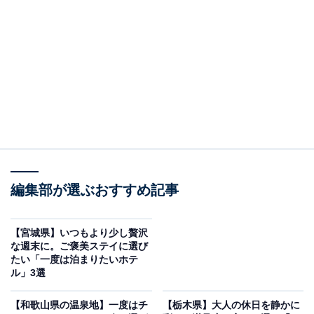
オールアバウトに還元されることがあります。
「槍見の湯 槍見館」は北アルプスの絶景と秘湯の
情緒が魅力
編集部が選ぶおすすめ記事
【宮城県】いつもより少し贅沢
な週末に。ご褒美ステイに選び
たい「一度は泊まりたいホテ
ル」3選
【和歌山県の温泉地】一度はチ
【栃木県】大人の休日を静かに