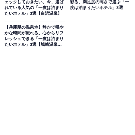
ェックしておきたい。今、選ば
彩る。満足度の高さで選ぶ「一
槍見の湯 槍見館（画像：「槍見の湯 槍見館」公式Webサイトより）
れている人気の「一度は泊まり
度は泊まりたいホテル」3選
たいホテル」3選【白浜温泉】
「槍見の湯 槍見館」は、築200年の庄屋屋敷を移築した
風情あふれる秘湯の一軒宿です。名物の混浴露天風呂
【兵庫県の温泉地】静かで穏や
「槍見の湯」からは、北アルプスの名峰・槍ヶ岳を望む
かな時間が流れる。心からリフ
レッシュできる「一度は泊まり
圧倒的な絶景を楽しめます。趣の異なる4つの貸切露天
たいホテル」3選【城崎温泉・
風呂も無料で利用可能。夕食は囲炉裏端で、飛騨牛や岩
有馬温泉】
魚など地元の旬の味覚を堪能できます。
楽天トラベルでホテルを見る