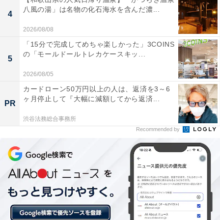
八風の湯」は名物の化石海水を含んだ濃...
あわせて読みたい
4
【奥飛騨温泉郷の人気ホテル】「槍見の湯 槍
2026/08/08
見館」が選ばれる理由
「15分で完成してめちゃ楽しかった」3COINS
の「モールドールトレカケースキッ...
5
2026/08/05
カードローン50万円以上の人は、返済を3～6
ヶ月停止して『大幅に減額してから返済...
PR
渋谷法務総合事務所
Recommended by