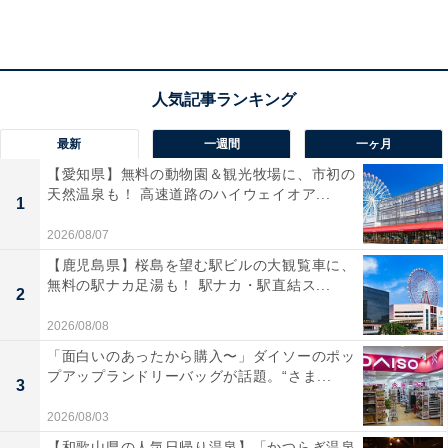
アクセス
所在地：岐阜県高山市奥飛騨温泉郷神坂587番地
交通手段：北陸道「富山IC」より約90分／中部縦貫自動
車道「高山IC」より約90分
最新
一週間
一ヶ月
【愛知県】無料の動物園＆観光牧場に、市初の
料金
天然温泉も！ 高速道路のハイウェイオア...
1
大人1名（参考価格）：1万7600円
2026/08/07
※料金は公式Webサイト参考価格
【鹿児島県】桜島を望む駅ビルの大観覧車に、
※プラン・部屋により価格は変動します
無料の駅ナカ足湯も！ 駅ナカ・駅直結ス...
2
チェックイン・チェックアウト
2026/08/08
「面白いのあったから購入〜」ダイソーのポッ
チェックイン：15:00
プアップランドリーバッグが話題。“さま...
3
チェックアウト：11:00
2026/08/03
※プランにより時間が異なる可能性があります
【和歌山県の人気日帰り温泉】「かつらぎ温泉