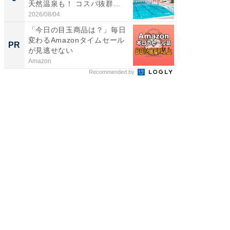
天然温泉も！ コスパ抜群...
ュックが
2026/08/04
2026/08/0
「今日の目玉商品は？」毎日
シェア別荘
変わるAmazonタイムセール
wners
PR
PR
が見逃せない
Amazon
COCO VIL
Recommended by