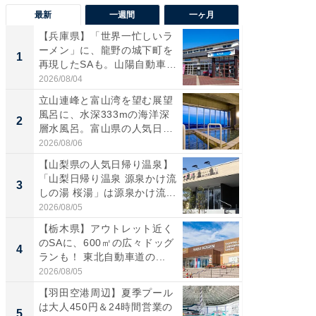
最新
一週間
一ヶ月
【兵庫県】「世界一忙しいラ
【三重
ーメン」に、龍野の城下町を
「鈴鹿天
1
1
再現したSAも。山陽自動車
は100
道...
2026/08/04
2026/08/0
立山連峰と富山湾を望む展望
「ミニオ
風呂に、水深333mの海洋深
ッグ！ 
2
2
層水風呂。富山県の人気日
ど、夏限
帰...
2026/08/06
2026/08/0
【山梨県の人気日帰り温泉】
【埼玉
「山梨日帰り温泉 源泉かけ流
「行田天
3
3
しの湯 桜湯」は源泉かけ流...
は和の
が...
2026/08/05
2026/08/0
【栃木県】アウトレット近く
【石川
のSAに、600㎡の広々ドッグ
湯】「天
4
4
ランも！ 東北自動車道の...
賀ゆめ
お...
2026/08/05
2026/08/0
【羽田空港周辺】夏季プール
「100
は大人450円＆24時間営業の
スタン
5
5