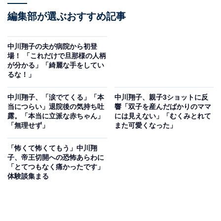
編集部が選ぶおすすめ記事
中川翔子の夫が病院から初登
場！ 「これだけで旦那様の人柄
が分かる」「綺麗な手をしてい
るな！」
中川翔子、「涙でてくる」「本
中川翔子、親子3ショットに反
当につらい」退院後の気持ち吐
響「双子を産んだばかりのママ
露。「本当に立派な赤ちゃん」
には見えない」「むくみとれて
「無理せず」
また可愛くなった」
「怖くて怖くてもう」中川翔
子、帝王切開への恐怖あらわに
「とてつもなく痛かったです」
体験談集まる