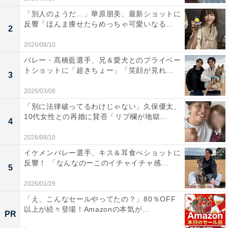
「別人のようだ…」華原朋美、最新ショットに
反響「ほんま痩せたらめっちゃ可愛いなる...
2
2026/08/10
バレー・髙橋藍選手、兄＆愛犬とのプライベー
トショットに「超きちょー」「笑顔が見れ...
3
2026/03/08
「別に法律破ってるわけじゃない」久保優太、
10代女性との再婚に賛否「リプ欄が地獄...
4
2026/08/10
イケメンバレー選手、キス＆耳食べショットに
反響！ 「なんなのーこのイチャイチャ感...
5
2026/01/29
「え、こんなセールやってたの？」80％OFF
以上が続々登場！Amazonの本気が...
PR