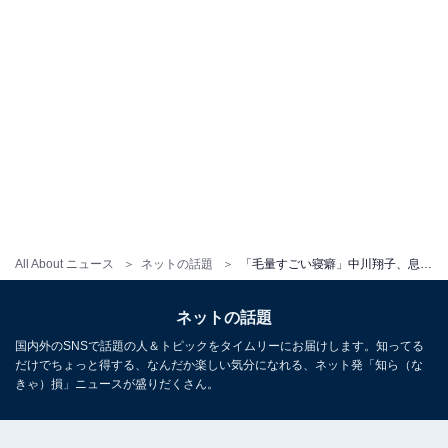
All About ニュース
ネットの話題
「毛量すごい寝癖」中川翔子、息子の“ベジータヘア”公開「不二家のポコちゃんに似てる」「いい笑顔」
ネットの話題
国内外のSNSで話題の人＆トピックをタイムリーにお届けします。知ってる
だけでちょっと得する、なんだか楽しい気分になれる、ネット発「知ら（な
きゃ）損」ニュースが盛りだくさん。