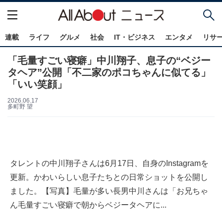
連載
ライフ
グルメ
社会
IT・ビジネス
エンタメ
リサ
「毛量すごい寝癖」中川翔子、息子の“ベジー
タヘア”公開「不二家のポコちゃんに似てる」
「いい笑顔」
2026.06.17
多町野 望
タレントの中川翔子さんは6月17日、自身のInstagramを
更新。かわいらしい息子たちとの日常ショットを公開し
ました。【写真】毛量が多い長男中川さんは「お兄ちゃ
ん毛量すごい寝癖で朝からベジータヘアに...