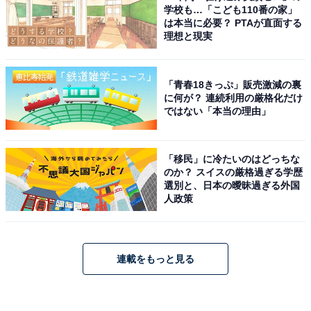
学校も…「こども110番の家」
は本当に必要？ PTAが直面する
理想と現実
「青春18きっぷ」販売激減の裏
に何が？ 連続利用の厳格化だけ
ではない「本当の理由」
「移民」に冷たいのはどっちな
のか？ スイスの厳格過ぎる学歴
選別と、日本の曖昧過ぎる外国
人政策
連載をもっと見る