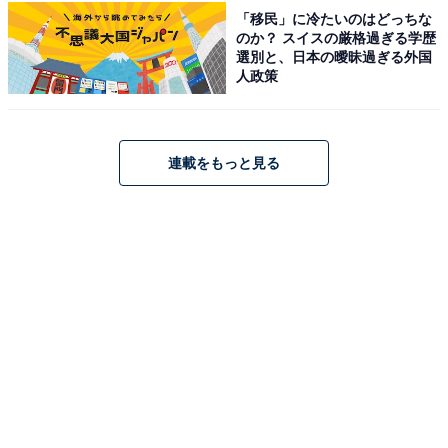
「奥飯坂 穴原温泉 匠のこころ 吉川屋」は、摺上川のせ
「移民」に冷たいのはどっちな
のか？ スイスの厳格過ぎる学歴
せらぎと片倉山を望む温泉旅館です。自家源泉は肌に優
選別と、日本の曖昧過ぎる外国
しい弱アルアリ性単純泉。露天風呂「さるあみの湯」
人政策
「かもしかの湯」や大浴場「藤太の湯」「弁天の湯」で
美肌の湯を楽しめます。食事は個室会食場「せせらぎの
杜ダイニング燈花」などで東北の食材をふんだんに使っ
連載をもっと見る
た料理を堪能。ブックラウンジ「ふくろう」などの館内
施設も充実しています。
楽天トラベルでホテルを見る