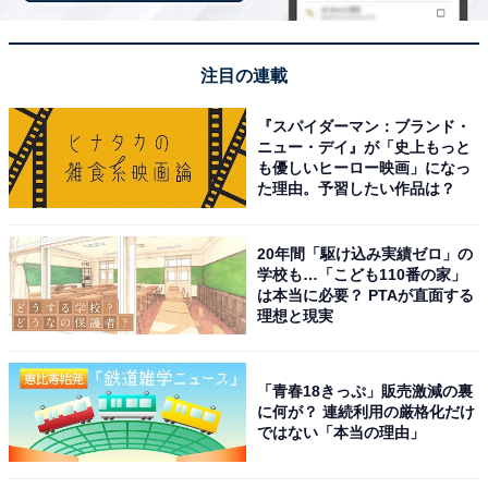
自然と自家源泉の美肌の湯が魅力
注目の連載
『スパイダーマン：ブランド・
ニュー・デイ』が「史上もっと
も優しいヒーロー映画」になっ
た理由。予習したい作品は？
20年間「駆け込み実績ゼロ」の
学校も…「こども110番の家」
は本当に必要？ PTAが直面する
理想と現実
「青春18きっぷ」販売激減の裏
に何が？ 連続利用の厳格化だけ
ではない「本当の理由」
奥飯坂 穴原温泉 匠のこころ 吉川屋（画像：「奥飯坂 穴原温泉 匠のこころ
吉川屋」公式Webサイトより）