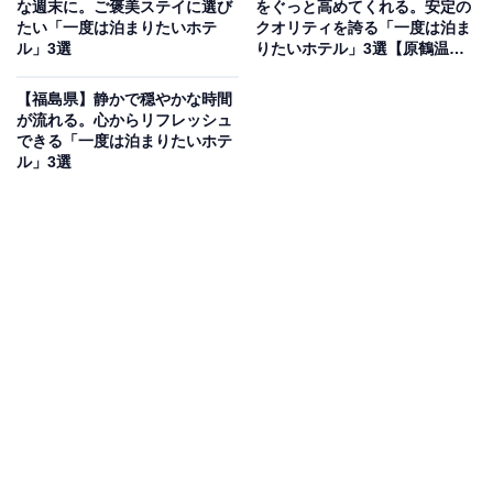
な週末に。ご褒美ステイに選び
をぐっと高めてくれる。安定の
土湯温泉 ホテル山水荘は、吾妻連峰の麓に位置し、荒川
たい「一度は泊まりたいホテ
クオリティを誇る「一度は泊ま
ル」3選
りたいホテル」3選【原鶴温
のダイナミックな滝を間近に望む絶景の宿です。名湯・
泉】
土湯温泉を堪能できる「瀧の湯」や「太子の湯」など多
【福島県】静かで穏やかな時間
彩な湯殿を完備。食事はオープンキッチンレストラン
が流れる。心からリフレッシュ
できる「一度は泊まりたいホテ
「信達」での出来立て料理や、地元の旬材を活かした会
ル」3選
席料理が楽しめます。
楽天トラベルでホテルを見る