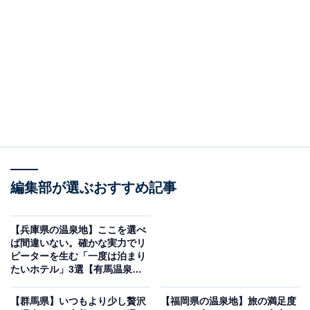
「土湯温泉 ホテル山水荘」は荒川の滝を望む絶景
露天風呂が自慢の宿
編集部が選ぶおすすめ記事
【兵庫県の温泉地】ここを選べ
ば間違いない。確かな実力でリ
ピーターを生む「一度は泊まり
たいホテル」3選【有馬温泉・
香住温泉・赤穂温泉】
土湯温泉 ホテル山水荘（画像：「土湯温泉 ホテル山水荘」公式Webサイト
より）
【群馬県】いつもより少し贅沢
【福岡県の温泉地】旅の満足度