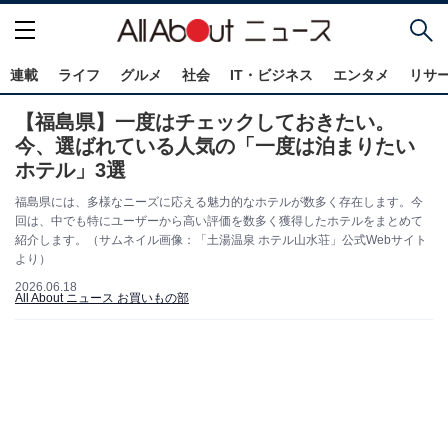
連載
ライフ
グルメ
社会
IT・ビジネス
エンタメ
リサ
【福島県】一度はチェックしておきたい。
今、選ばれている人気の「一度は泊まりたい
ホテル」3選
福島県には、多様なニーズに応える魅力的なホテルが数多く存在します。今
回は、中でも特にユーザーから高い評価を数多く獲得したホテルをまとめて
紹介します。（サムネイル画像：「土湯温泉 ホテル山水荘」公式Webサイト
より）
2026.06.18
All About ニュース お買いもの部