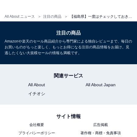
アクセス
All About ニュース
注目の商品
【福島県】一度はチェックしておきたい。今、選ばれている人気の「一度は泊まりたいホテル」3選
所在地：福島県福島市飯坂町湯野字新湯6
注目の商品
交通手段：東北自動車道「福島飯坂インター」より車で
Amazonや楽天のセール商品紹介から専門家による独自レビューまで、毎日の
約12分／福島交通飯坂線「飯坂温泉駅」よりタクシーま
お買いものがもっと楽しく、もっとお得になる注目の商品情報をお届け。見
たは送迎バスで約5分／福島駅から車で約25分／無料駐
逃したくない大規模セールの情報も満載です。
車場完備
関連サービス
料金
All About
All About Japan
大人1名（参考価格）：1万5950円
イチオシ
※料金は公式Webサイト参考価格
※プラン・部屋により価格は変動します
サイト情報
チェックイン・チェックアウト
会社概要
広告掲載
プライバシーポリシー
著作権・商標・免責事項
チェックイン：15:00