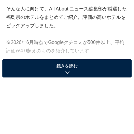
そんな人に向けて、All About ニュース編集部が厳選した
福島県のホテルをまとめてご紹介。評価の高いホテルを
ピックアップしました。
※2026年6月時点でGoogleクチコミが500件以上、平均
評価が4.0超えのものを紹介しています
続きを読む
この記事の執筆者：
All About ニュース お買
いもの部
Amazonのセール商品から売れ筋ランキングまで、毎日のお買いも
のがもっと楽しく、もっとお得になる情報をお届け。編集部員によ
る独自レビューなど、ここでしか手に入らない情報も満載です。
...続きを読む
※本記事で紹介している商品の購入やサービスの利用により、売上の一部が
オールアバウトに還元されることがあります。