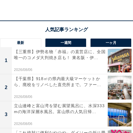
アクセス
所在地：福島県福島市土湯温泉町字油畑55
交通手段：JR福島駅より車で約30分／東北自動車道 福
島西ICより車で約20分
最新
一週間
一ヶ月
料金
【三重県】伊勢名物「赤福」の直営店に、全国
大人1名（参考価格）：1万4300円
唯一のコメダ大判焼き店も！ 東名阪・伊...
1
※料金は公式Webサイト参考価格
2026/08/06
※プラン・部屋により価格は変動します
【千葉県】918㎡の県内最大級マーケットか
ら、廃校をリノベした直売所まで。ファー...
2
チェックイン・チェックアウト
2026/08/06
チェックイン：15:00
立山連峰と富山湾を望む展望風呂に、水深333
チェックアウト：10:00
mの海洋深層水風呂。富山県の人気日帰...
3
※プランにより時間が異なる可能性があります
2026/08/06
あわせて読みたい
「これ絶対に便利なやつや」ダイソーの折り畳