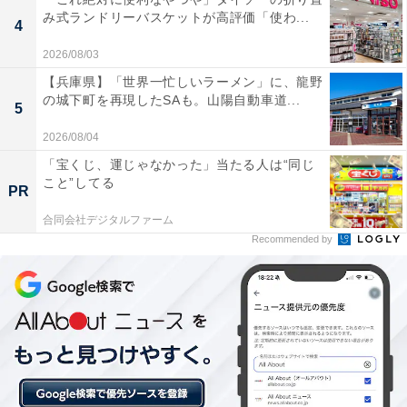
み式ランドリーバスケットが高評価「使わ...
【福島県の人気ホテル】「土湯温泉 ホテル山
4
水荘」は荒川の滝を望む絶景露天風呂が自慢
2026/08/03
の宿
【兵庫県】「世界一忙しいラーメン」に、龍野
の城下町を再現したSAも。山陽自動車道...
5
2026/08/04
「宝くじ、運じゃなかった」当たる人は“同じ
こと”してる
PR
合同会社デジタルファーム
Recommended by
「奥飯坂 穴原温泉 匠のこころ 吉川屋」は豊かな