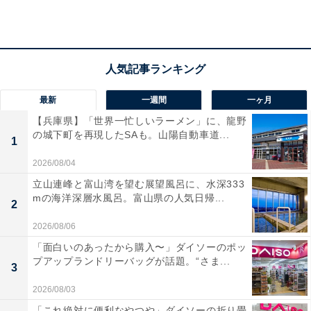
車：カーナビで探す場合は、隣接施設を検索推奨（隣接
施設：田代の郷温泉「伊太和里の湯」島田市伊太1番地
の22）
電話番号：070-3356-5976（田代の郷共同運営コンソー
シアム）
最新
一週間
一ヶ月
料金
【兵庫県】「世界一忙しいラーメン」に、龍野
の城下町を再現したSAも。山陽自動車道...
1
入場無料・駐車場無料（普通車104台・大型バス5台）
2026/08/04
あわせて読みたい
立山連峰と富山湾を望む展望風呂に、水深333
【静岡県】すべて入園無料！ 帆船型アスレチ
mの海洋深層水風呂。富山県の人気日帰...
2
ックや富士山望む複合公園も…休日に行きた
い公園3選
2026/08/06
「面白いのあったから購入〜」ダイソーのポッ
プアップランドリーバッグが話題。“さま...
3
2026/08/03
「これ絶対に便利なやつや」ダイソーの折り畳