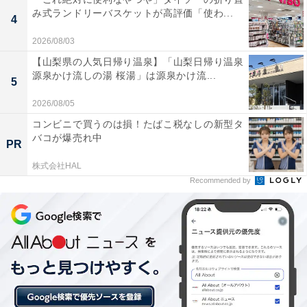
み式ランドリーバスケットが高評価「使わ...
4
2026/08/03
【山梨県の人気日帰り温泉】「山梨日帰り温泉
源泉かけ流しの湯 桜湯」は源泉かけ流...
5
2026/08/05
コンビニで買うのは損！たばこ税なしの新型タ
バコが爆売れ中
PR
株式会社HAL
「22世紀の丘公園」は入場無料！ 100年かけて樹
Recommended by
林を育てる掛川市の公園。高さのある大型遊具・
農業体験・炭焼き体験も楽しめる