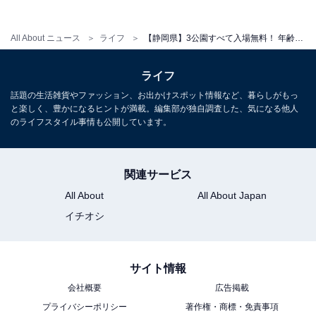
公園（屋外エリア）：常時開放
たまりーな（集会施設）：9:00〜21:00（毎週火曜休・祝
All About ニュース
ライフ
【静岡県】3公園すべて入場無料！ 年齢別の大型遊具、農業＆炭焼き体験ができる森……1日中遊べる公園3選
日の場合は翌日、年末年始12/28〜1/4）
ライフ
アクセス
話題の生活雑貨やファッション、お出かけスポット情報など、暮らしがもっ
と楽しく、豊かになるヒントが満載。編集部が独自調査した、気になる他人
所在地：静岡県掛川市満水1652
のライフスタイル事情も公開しています。
電車：JR「掛川駅」北口よりタクシー約10分
電話番号：0537-24-2722（22世紀の丘公園 たまりー
な）
関連サービス
All About
All About Japan
料金
イチオシ
入場無料
※温水プール・温浴施設は、現在室内遊び場にリニュー
サイト情報
アル済み
会社概要
広告掲載
プライバシーポリシー
著作権・商標・免責事項
あわせて読みたい