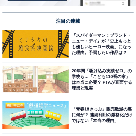
注目の連載
『スパイダーマン：ブランド・
ニュー・デイ』が「史上もっと
も優しいヒーロー映画」になっ
た理由。予習したい作品は？
20年間「駆け込み実績ゼロ」の
22世紀の丘公園の複合遊具
学校も…「こども110番の家」
は本当に必要？ PTAが直面する
静岡県掛川市にある「22世紀の丘公園」は、「ゆっく
理想と現実
り、じっくり、森づくり」をコンセプトに2007年に開園
した掛川市立の公園です。名前の由来は「来世紀に向け
「青春18きっぷ」販売激減の裏
100年かけて美しい樹林の公園を育てていく」という壮
に何が？ 連続利用の厳格化だけ
大なビジョンにあります。公園内は「遊びの里」「実り
ではない「本当の理由」
の里」「森の里」などのエリアで構成されており、自然