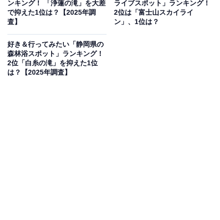
ンキング！ 「浄蓮の滝」を大差
ライブスポット」ランキング！
小学生向けの「ビビッとビレッジ」には、島田市の特徴
で抑えた1位は？【2025年調
2位は「富士山スカイライ
を取り入れたオリジナルデザインのアイテム・ボルダリ
査】
ン」、1位は？
ング・ターザンロープ・複数の滑り台がそろい、頂上ま
好き＆行ってみたい「静岡県の
で登り切ると長いらせんすべり台が待っています。公園
森林浴スポット」ランキング！
を囲むようにトラック（ランニングコース）と大人向け
2位「白糸の滝」を抑えた1位
は？【2025年調査】
の健康器具も設置されているため、親が運動しながら子
どもを見守ることもできます。授乳室・休憩室も完備。
開園時間
3〜6月・10〜11月：9:00〜17:00 / 7〜9月：9:00〜18:00
/ 12〜2月：9:00〜16:00
※年末年始（12/31〜1/1）のみ休園（年中ほぼ無休）
アクセス
所在地：静岡県島田市伊太1番地の6