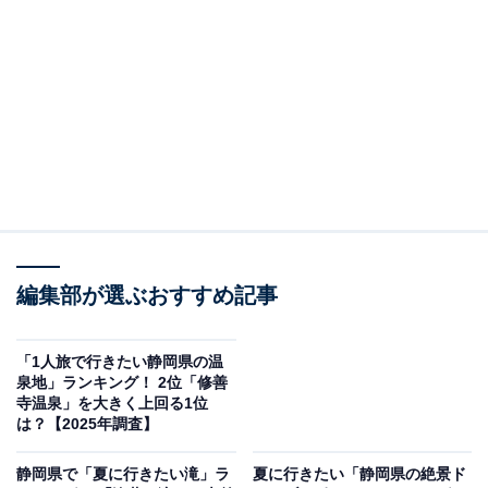
島田ゆめ・みらいパーク（画像出典：島田市公式サイト）
静岡県島田市伊太にある「島田ゆめ・みらいパーク」
は、入場・駐車場（普通車104台・大型バス5台）ともに
無料で楽しめる大型複合遊具公園です。広い青い芝生の
中央にどどんと広がる遊具エリアは、子どもの年齢に合
わせた3つのゾーンに分かれており、年齢差によるケガ
のリスクを和らげながら安心して遊ばせられます。
編集部が選ぶおすすめ記事
乳幼児向けの「アミティフォレスト」は、クッション性
のあるゴムチップ床に砂場・パネル遊具・小さな滑り
「1人旅で行きたい静岡県の温
泉地」ランキング！ 2位「修善
台・ブランコがそろった安心設計。幼児向けの「ミラく
寺温泉」を大きく上回る1位
るツリー」は、大きなツリールーフの下に機関車・鉄道
は？【2025年調査】
をモチーフにした遊具・カラフルなパネル遊具が充実。
静岡県で「夏に行きたい滝」ラ
夏に行きたい「静岡県の絶景ド