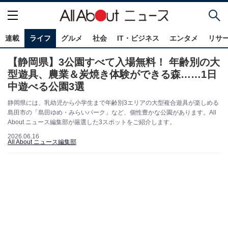
連載
ライフ
グルメ
社会
IT・ビジネス
エンタメ
リサ
【静岡県】3公園すべて入場無料！ 年齢別の大
型遊具、農業＆炭焼き体験ができる森……1日
中遊べる公園3選
静岡県には、乳幼児から小学生まで年齢別3エリアの大型複合遊具が楽しめる
島田市の「島田ゆめ・みらいパーク」など、個性豊かな公園があります。All
About ニュース編集部が厳選した3スポットをご紹介します。
2026.06.16
All About ニュース編集部