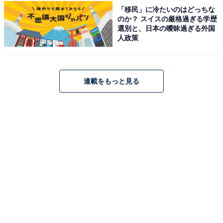
を楽しみながら学べる体験施設が充実しています。入場
「移民」に冷たいのはどっちな
は完全無料です。
のか？ スイスの厳格過ぎる学歴
選別と、日本の曖昧過ぎる外国
人政策
「遊びの里」に設置されている大型複合遊具は高さがあ
り、ボルダリング・ロープ・さまざまな形の滑り台を複
数のルートを選びながら攻略する達成感が子どもたちに
連載をもっと見る
大人気です。「実りの里」では農業体験（野菜収穫等・
要事前確認）や炭焼き体験も楽しめます。
集会施設「たまりーな」（9:00〜21:00・火曜休）では休
憩・室内遊びも可能。なお、温水プールおよび温浴施設
は故障により営業停止となり、室内遊び場を主とした施
設にリニューアルされています。肉料理やパスタ、スイ
ーツなどを提供するカフェもあります。
開園時間