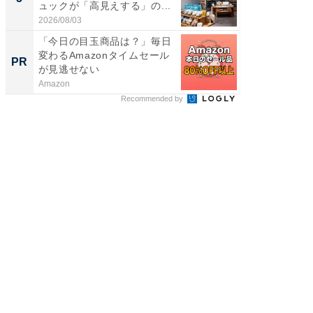
ュックが「高見えする」の...
賀ゆめ
お...
2026/08/03
2026/08/0
「今日の目玉商品は？」毎日
【完全
変わるAmazonタイムセール
フィス
PR
PR
が見逃せない
Amazon
株式会社
Recommended by