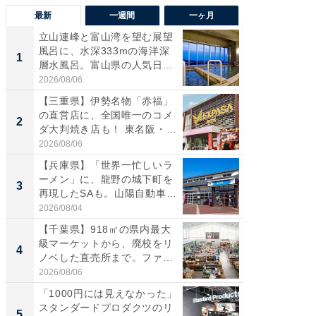
最新
一週間
一ヶ月
立山連峰と富山湾を望む展望
【兵庫
風呂に、水深333mの海洋深
ーメン
1
1
層水風呂。富山県の人気日
再現した
帰...
道...
2026/08/06
2026/08/0
【三重県】伊勢名物「赤福」
【三重
の直営店に、全国唯一のコメ
「鈴鹿天
2
2
ダ大判焼き店も！ 東名阪・
は100
伊...
2026/08/06
2026/08/0
【兵庫県】「世界一忙しいラ
「ミニオ
ーメン」に、龍野の城下町を
ッグ！ 
3
3
再現したSAも。山陽自動車
ど、夏限
道...
2026/08/04
2026/08/0
【千葉県】918㎡の県内最大
【埼玉
級マーケットから、廃校をリ
「行田天
4
4
ノベした直売所まで。ファ
は和の
ー...
が...
2026/08/06
2026/08/0
「1000円には見えなかった」
【石川
スタンダードプロダクツのリ
湯】「天
5
5