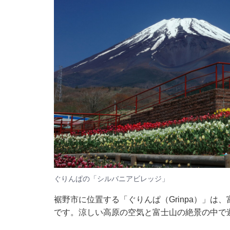
ぐりんぱの「シルバニアビレッジ」
裾野市に位置する「ぐりんぱ（Grinpa）」は
です。涼しい高原の空気と富士山の絶景の中で