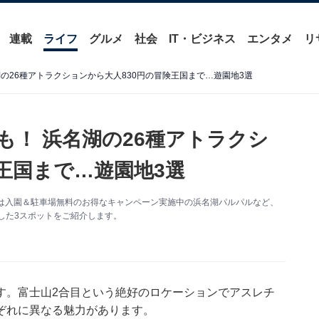
連載
ライフ
グルメ
社会
IT・ビジネス
エンタメ
リ
の26種アトラクションから大人830円の冒険王国まで…遊園地3選
も！ 浜名湖の26種アトラクシ
王国まで…遊園地3選
は入園＆駐車場無料のお得なキャンペーン実施中の浜名湖パルパルなど、
厳選した3スポットをご紹介します。
す。富士山2合目という絶好のロケーションでアスレチ
ぞれに異なる魅力があります。