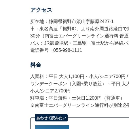
アクセス
所在地：静岡県裾野市須山字藤原2427-1
車：東名高速「裾野IC」より南外周道路経由で約
30分（南富士エバーグリーンライン通行料 普通
バス：JR御殿場駅・三島駅・富士駅から路線バ
電話番号：055-998-1111
料金
入園料：平日 大人1,100円・小人/シニア700円 /
ワンデークーポン（入園+乗り放題）：平日 大人3,50
小人/シニア2,700円
駐車場：平日無料・土休日1,200円（普通車）
※南富士エバーグリーンライン通行料が別途必要
あわせて読みたい