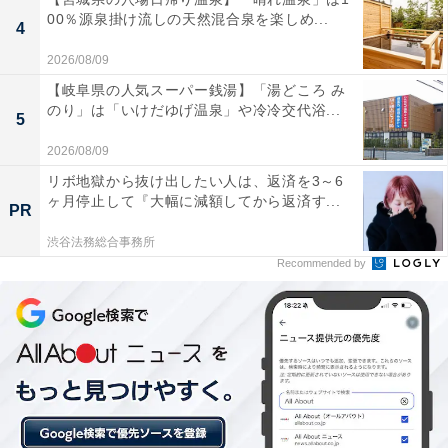
00％源泉掛け流しの天然混合泉を楽しめ...
※プランにより時間が異なる可能性があります
4
2026/08/09
あわせて読みたい
【岐阜県の人気スーパー銭湯】「湯どころ み
【湯河原温泉の人気ホテル】「グランレクト
のり」は「いけだゆげ温泉」や冷冷交代浴...
5
ーレ湯河原」は絶景の屋上テラスと源泉掛け
流しの湯を堪能できる宿
2026/08/09
リボ地獄から抜け出したい人は、返済を3～6
ヶ月停止して『大幅に減額してから返済す...
PR
渋谷法務総合事務所
Recommended by