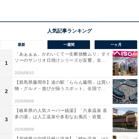
アクセス
所在地：神奈川県足柄下郡湯河原町鍛冶屋572-1
交通手段：JR東海道本線「湯河原駅」からお車・タクシ
ーにて約10分／湯河原駅より無料送迎バスあり（事前予
最新
一週間
一ヶ月
約制）／JR湯河原駅より箱根登山バス「鍛冶屋」行にて
「あぁぁぁ。かわいくて一生断捨離ムリ」ダイ
約7分、「宮渡橋」バス停下車徒歩約10分
ソーのサンリオ日焼けシリーズが反響。全...
1
料金
2026/08/10
【群馬県藤岡市】道の駅「ららん藤岡」は買い
大人1名（参考価格）：2万6510円
物・グルメ・遊びが揃うスポット。全国で...
2
※料金は公式Webサイト参考価格
※プラン・部屋により価格は変動します
2026/08/09
【岐阜県の人気スーパー銭湯】「六条温泉 喜
多の湯」は人工温泉や多彩なお風呂・岩盤...
チェックイン・チェックアウト
3
チェックイン：15:00
2026/08/09
チェックアウト：10:00
【宮城県の穴場日帰り温泉】「晴れ温泉」は1