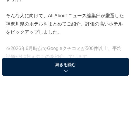
そんな人に向けて、All About ニュース編集部が厳選した
神奈川県のホテルをまとめてご紹介。評価の高いホテル
をピックアップしました。
※2026年6月時点でGoogleクチコミが500件以上、平均
評価が4.0超えのものを紹介しています
続きを読む
この記事の執筆者：
All About ニュース お買
いもの部
Amazonのセール商品から売れ筋ランキングまで、毎日のお買いも
のがもっと楽しく、もっとお得になる情報をお届け。編集部員によ
る独自レビューなど、ここでしか手に入らない情報も満載です。
...続きを読む
※本記事で紹介している商品の購入やサービスの利用により、売上の一部が
オールアバウトに還元されることがあります。