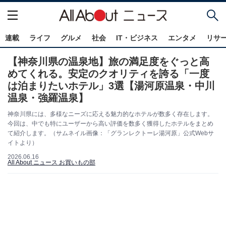
連載
ライフ
グルメ
社会
IT・ビジネス
エンタメ
リサ
【神奈川県の温泉地】旅の満足度をぐっと高
めてくれる。安定のクオリティを誇る「一度
は泊まりたいホテル」3選【湯河原温泉・中川
温泉・強羅温泉】
神奈川県には、多様なニーズに応える魅力的なホテルが数多く存在します。
今回は、中でも特にユーザーから高い評価を数多く獲得したホテルをまとめ
て紹介します。（サムネイル画像：「グランレクトーレ湯河原」公式Webサ
イトより）
2026.06.16
All About ニュース お買いもの部