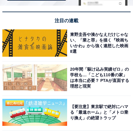
注目の連載
「中川温泉 信玄館」はpH10超の美人の湯と3種の
貸切風呂が魅力の宿
東野圭吾や湊かなえだけじゃな
い、「業と罪」を描く『映画ち
いかわ』から強く連想した映画
8選
20年間「駆け込み実績ゼロ」の
学校も…「こども110番の家」
は本当に必要？ PTAが直面する
理想と現実
【要注意】東京駅で絶対にハマ
る「最遠ホーム」と「メトロ乗
り換え」の絶望トラップ