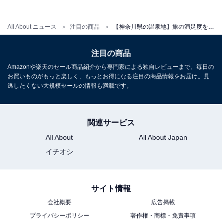
All About ニュース
注目の商品
【神奈川県の温泉地】旅の満足度をぐっと高めてくれる。安定のクオリティを誇る「一度は泊まりたいホテル」3選【湯河原温泉・中川温泉・強羅温泉】
アクセス
所在地：神奈川県足柄上郡山北町中川577-6
注目の商品
交通手段：東名高速大井松田ICRより国道246号線、清水
Amazonや楽天のセール商品紹介から専門家による独自レビューまで、毎日の
橋経由で約35分／JR御殿場線谷峨駅より無料送迎バスで
お買いものがもっと楽しく、もっとお得になる注目の商品情報をお届け。見
逃したくない大規模セールの情報も満載です。
約17～20分（事前予約制）
料金
関連サービス
大人1名（参考価格）：19,800円
All About
All About Japan
※料金は公式Webサイト参考価格
イチオシ
※プラン・部屋により価格は変動します
サイト情報
チェックイン・チェックアウト
会社概要
広告掲載
チェックイン：15:00
プライバシーポリシー
著作権・商標・免責事項