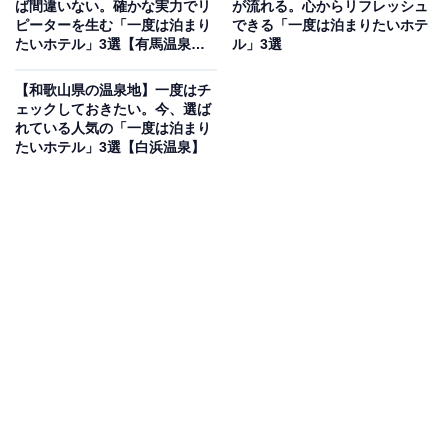
ば間違いない。確かな実力でリ
が流れる。心からリフレッシュ
イトより）
ピーターを生む「一度は泊まり
できる「一度は泊まりたいホテ
たいホテル」3選【有馬温泉・
ル」3選
「グランレクトーレ湯河原」は、宿泊費に食事やドリン
香住温泉・赤穂温泉】
ク、アクティビティが含まれるオールインクルーシブの
【和歌山県の温泉地】一度はチ
宿です。温泉は「大浴場｜幽玄／Yuugen」や「大浴場｜
ェックしておきたい。今、選ば
れている人気の「一度は泊まり
桃源／Tougen」で堪能でき、さらに4種のサウナを備え
たいホテル」3選【白浜温泉】
た「スパサウナ万葉」も併設。食事はキッチンの「薪
火」で仕上げるビュッフェが楽しめます。
楽天トラベルでホテルを見る