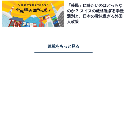
「移民」に冷たいのはどっちな
のか？ スイスの厳格過ぎる学歴
中川温泉 信玄館（画像：「中川温泉 信玄館」公式Webサイトより）
選別と、日本の曖昧過ぎる外国
人政策
「中川温泉 信玄館」は、都内から車で90分の自然豊かな
丹沢に位置する温泉宿です。自慢の温泉はpH10超の滑ら
かな「美人の湯」で、大浴場「夢幻の湯」や展望露天風
呂、趣の異なる3つの貸切風呂「山色の湯」「水光の
連載をもっと見る
湯」「丹青の湯」で堪能できます。食事は季節の幸を活
かした素朴な田舎料理が魅力です。
楽天トラベルでホテルを見る