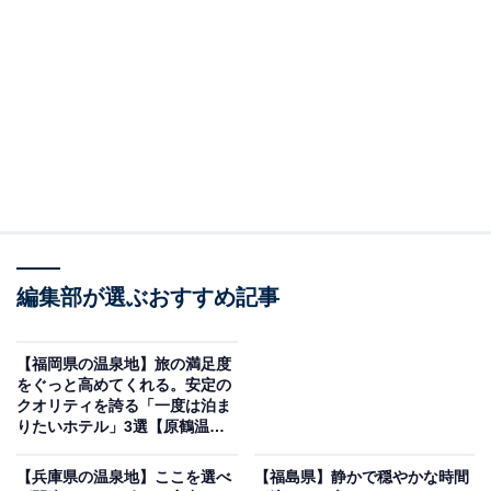
「グランレクトーレ湯河原」は薪火料理と4種のサ
ウナ、遊び尽くせるオールインクルーシブの宿
編集部が選ぶおすすめ記事
【福岡県の温泉地】旅の満足度
をぐっと高めてくれる。安定の
クオリティを誇る「一度は泊ま
りたいホテル」3選【原鶴温
泉】
【兵庫県の温泉地】ここを選べ
【福島県】静かで穏やかな時間
グランレクトーレ湯河原（画像：「グランレクトーレ湯河原」公式Webサ