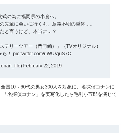
賞式の為に福岡県の小倉へ。
の先輩に会いに行くも、意識不明の重体…。
だと言うけど、本当に…？
ステリーツアー（門司編）」（TVオリジナル）
0から！
pic.twitter.com/rjWUVjuS7O
an_file)
February 22, 2019
月6日、全国10～60代の男女300人を対象に、名探偵コナンに
、「名探偵コナン」を実写化したら毛利小五郎を演じて
。