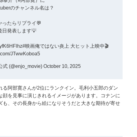
縣泰介（
#阿部寛
）に
tuberのチャンネル名は？
かったらリプライ💬
後日発表します💡
/JyfK6HFlhz
#映画俺ではない炎上
大ヒット上映中🎬
er.com/JTwwKoboa5
@enjo_movie)
October 10, 2025
れる阿部寛さんが2位にランクイン。毛利小五郎のダン
な顔を見事に演じきれるイメージがあります。コナンに
ズも、その長身から絵になりそうだと大きな期待が寄せ