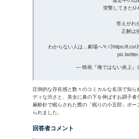
逃走中の山
突撃してきたU-
答えがわ
正解は
わからない人は…劇場へ🏃💨
https://t.co
pic.twitt
— 映画『俺ではない炎上』公式 (
圧倒的な存在感と数々のコミカルな名演で知ら
ディな渋さと、美女に鼻の下を伸ばすお調子者
麻酔針で眠らされた際の「眠りの小五郎」ポー
られました。
回答者コメント