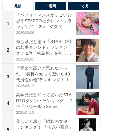
最新
一週間
一ヶ月
「パフォーマンスがすごいと
「癒し系
思うSTARTO社タレント」ラ
タレント
1
1
ンキング！ 2位「佐久間...
「井ノ原
2026/08/06
2026/08/0
癒し系だと思う「STARTO社
癒し系だ
の若手タレント」ランキン
の若手
2
2
グ！ 2位「松島聡」を抑え...
グ！ 2
2026/08/05
2026/08/0
「背まで高いと思わなかっ
ギャップ
た」“身長を知って驚いた40
RTO社
3
3
代男性俳優”ランキング！ 1...
キング！
2026/06/13
2026/08/0
高学歴だと知って驚いたSTA
「世界で
RTOタレントランキング！ 2
ARTO
4
4
位「ラウール（Snow...
グ！ 2
2025/07/13
2026/08/0
美しいと思う「昭和の女優」
身長を知
ランキング！ 「吉永小百合」
性俳優」
5
5