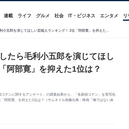
連載
ライフ
グルメ
社会
IT・ビジネス
エンタメ
リ
「名探偵コナン」を実写化したら毛利小五郎を演じてほしい芸能人ランキング！ 2位「阿部寛」を抑えた1位は？【2026年調査】
したら毛利小五郎を演じてほし
位「阿部寛」を抑えた1位は？
た「名探偵コナンに関するアンケート」の調査結果から、「名探偵コナン」を実写化
位「阿部寛」を抑えた1位は？（サムネイル画像出典：映画『俺ではない炎