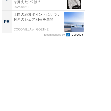
を抑えた1位は？
「鈴木
倒...
2025/04/21
2026/08/0
全国の絶景ポイントにサウナ
すべて
付きのシェア別荘を展開
るその
PR
PR
COCO VILLA on GOETHE
COCO VIL
Recommended by